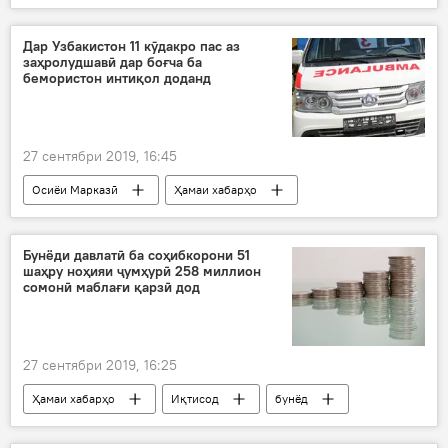
Ӯзбекистон
собиқ
роҳбар
КДАМ
ҳабс
Дар Узбакистон 11 кӯдакро пас аз
заҳролудшавӣ дар боғча ба
бемористон интиқол доданд
27 сентябри 2019, 16:45
Осиёи Марказӣ
Ҳамаи хабарҳо
Ӯзбекистон
заҳролуд
кӯдак
Бунёди давлатӣ ба соҳибкорони 51
шаҳру ноҳияи ҷумҳурӣ 258 миллион
сомонӣ маблағи қарзӣ дод
27 сентябри 2019, 16:25
Ҳамаи хабарҳо
Иқтисод
бунёд
давлатӣ
Дар Тоҷикистон
қарздиҳӣ