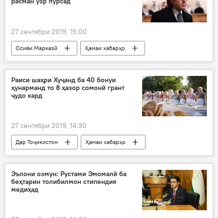
расман узр пурсад
27 сентябри 2019, 15:00
Осиёи Марказӣ
Ҳамаи хабарҳо
Қирғизистон
Андрей Малахов
талаб
узрпурсӣ
ВУХ-и Тоҷикистон
Раиси шаҳри Хуҷанд ба 40 бонуи
ҳунарманд то 8 ҳазор сомонӣ грант
ҷудо кард
27 сентябри 2019, 14:30
Дар Тоҷикистон
Ҳамаи хабарҳо
грант
бонувон
раиси шаҳри Хуҷанд
Хуҷанд
Эълони озмун: Рустами Эмомалӣ ба
беҳтарин толибилмон стипендия
медиҳад