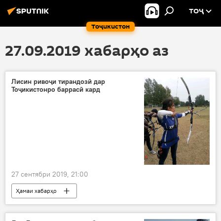
ТОҶ
Тоҷикистон
27.09.2019 хабарҳо аз
Лисин ривоҷи тирандозӣ дар
Тоҷикистонро баррасӣ кард
27 сентябри 2019, 21:00
Ҳамаи хабарҳо
Навигариҳои варзиши Тоҷикистон
Кумитаи миллии олимпии ҶТ
рушди