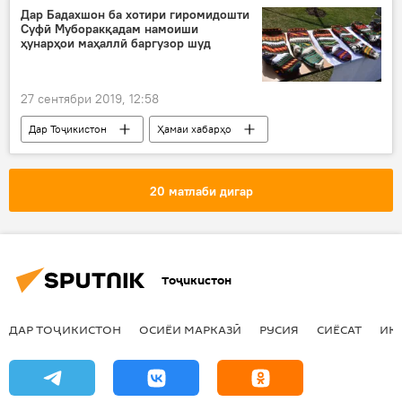
зан
Дар Бадахшон ба хотири гиромидошти
Суфӣ Муборакқадам намоиши
ҳунарҳои маҳаллӣ баргузор шуд
27 сентябри 2019, 12:58
Дар Тоҷикистон
Ҳамаи хабарҳо
Фарҳанг
Бадахшон
осорхона
намоишгоҳ
ҳунар
мард
20 матлаби дигар
Тоҷикистон
ДАР ТОҶИКИСТОН
ОСИЁИ МАРКАЗӢ
РУСИЯ
СИЁСАТ
ИҚ