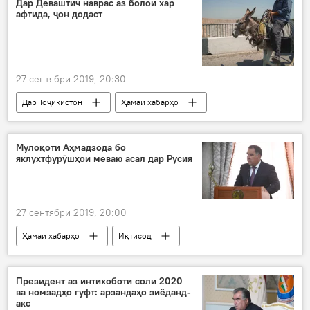
Дар Деваштич наврас аз болои хар
афтида, ҷон додаст
Дар Тоҷикистон
27 сентябри 2019, 20:30
Дар Тоҷикистон
Ҳамаи хабарҳо
Рӯйдод, ҷиноят ва ҳолатҳои фавқулода
наврас
даргузашт
Мулоқоти Аҳмадзода бо
яклухтфурӯшҳои меваю асал дар Русия
27 сентябри 2019, 20:00
Ҳамаи хабарҳо
Иқтисод
Президент аз интихоботи соли 2020
ва номзадҳо гуфт: арзандаҳо зиёданд-
акс