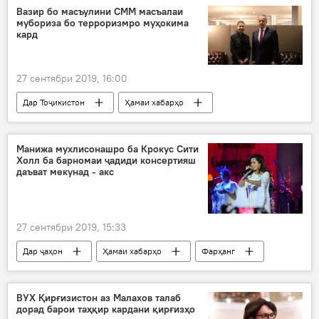
Вазир бо масъулини СММ масъалаи
мубориза бо терроризмро муҳокима
кард
27 сентябри 2019, 16:00
Дар Тоҷикистон
Ҳамаи хабарҳо
СММ
вазир
мулоқот
Сироҷиддин Аслов
Манижа мухлисонашро ба Крокус Сити
Холл ба барномаи ҷадиди консертияш
даъват мекунад - акс
27 сентябри 2019, 15:33
Дар ҷаҳон
Ҳамаи хабарҳо
Фарҳанг
Маскав
консерт
Манижа Сангин
ВУХ Қирғизистон аз Малахов талаб
дорад барои таҳқир кардани қирғизҳо