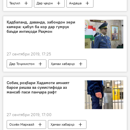
Таҳлил
Дар ҷаҳон
Андеша
Қадбаланд, даванда, забондон зери
камера: қабул ба кор дар гумрук
баъди интиқоди Раҳмон
27 сентябри 2019, 17:25
Дар Тоҷикистон
Ҳамаи хабарҳо
эълони ҷои кор
эълон
талаботи иқтисодӣ
фасод
маош
Собиқ роҳбари Хадамоти амният
барои ришва ва суиистифода аз
корманд
Хадамоти гумруки Тоҷикистон
мансаб паси панҷара рафт
27 сентябри 2019, 17:00
Осиёи Марказӣ
Ҳамаи хабарҳо