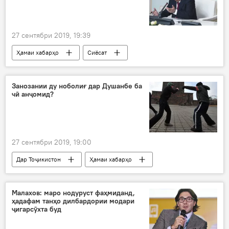
27 сентябри 2019, 19:39
Ҳамаи хабарҳо
Сиёсат
Занозании ду ноболиғ дар Душанбе ба
чӣ анҷомид?
27 сентябри 2019, 19:00
Дар Тоҷикистон
Ҳамаи хабарҳо
Рӯйдод, ҷиноят ва ҳолатҳои фавқулода
Душанбе
Малахов: маро нодуруст фаҳмиданд,
ҳадафам танҳо дилбардории модари
ҷигарсӯхта буд