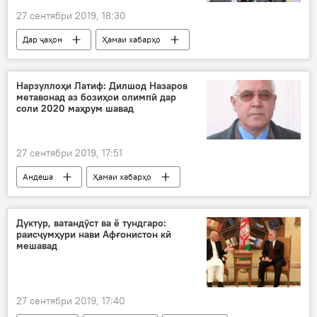
27 сентябри 2019, 18:30
Дар ҷаҳон
Ҳамаи хабарҳо
Андрей Малахов
посух
Қирғизистон
ВУХ-и Тоҷикистон
Нарзуллоҳи Латиф: Дилшод Назаров
метавонад аз бозиҳои олимпӣ дар
соли 2020 маҳрум шавад
27 сентябри 2019, 17:51
Андеша
Ҳамаи хабарҳо
Навигариҳои варзиши Тоҷикистон
Дилшод Назаров
коршинос
назар
Дуктур, ватандӯст ва ё тундгаро:
раисҷумҳури нави Афғонистон кӣ
Бозиҳои олимпии Пекин
нигаронӣ
мешавад
Дар Тоҷикистон
27 сентябри 2019, 17:40