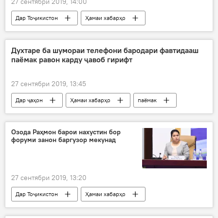
27 сентябри 2019, 14:00
Дар Тоҷикистон
Ҳамаи хабарҳо
Маориф
Душанбе
Рустами Эмомалӣ
стипендия
Духтаре ба шумораи телефони бародари фавтидааш
паёмак равон карду ҷавоб гирифт
толибилмон
27 сентябри 2019, 13:45
Дар ҷаҳон
Ҳамаи хабарҳо
паёмак
ҷавоб
духтар
Озода Раҳмон барои нахустин бор
форуми занон баргузор мекунад
27 сентябри 2019, 13:20
Дар Тоҷикистон
Ҳамаи хабарҳо
Иҷтимоъ
Озода Раҳмон
Форум