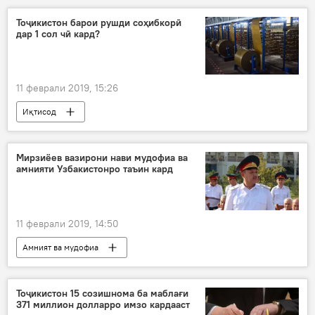
Тоҷикистон барои рушди соҳибкорӣ
дар 1 сол чӣ кард?
11 феврали 2019, 15:26
Иқтисод
Мирзиёев вазирони нави мудофиа ва
амнияти Узбакистонро таъин кард
11 феврали 2019, 14:50
Амният ва мудофиа
Тоҷикистон 15 созишнома ба маблағи
371 миллион долларро имзо кардааст