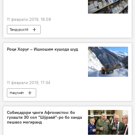
11 феврали 2019, 18:08
Тандурустӣ
Роҳи Хоруғ – Ишкошим кушода шуд
11 феврали 2019, 17:34
Нақлиёт
Собиқадори ҷанги Афғонистон: бо
гузашти 30 сол “Шӯравӣ”-ро бо ханда
пешвоз мегиранд