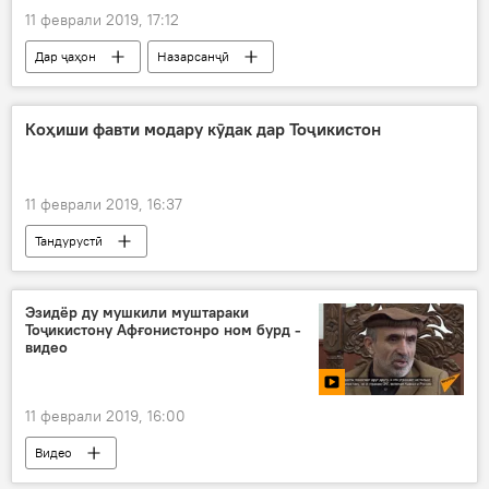
11 феврали 2019, 17:12
Дар ҷаҳон
Назарсанҷӣ
собиқадорон
Панҷшер
Дар Русия
Афғонистон
Коҳиши фавти модару кӯдак дар Тоҷикистон
11 феврали 2019, 16:37
Тандурустӣ
Эзидёр ду мушкили муштараки
Тоҷикистону Афғонистонро ном бурд -
видео
11 феврали 2019, 16:00
Видео