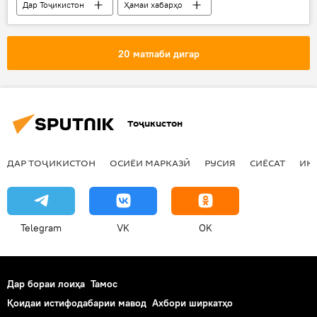
Дар Тоҷикистон
Ҳамаи хабарҳо
сарвазир
Қоҳир Расулзода
Бохтар
иншоот
сохтмон
роҳ
20 матлаби дигар
Душанбе
Тоҷикистон
ДАР ТОҶИКИСТОН
ОСИЁИ МАРКАЗӢ
РУСИЯ
СИЁСАТ
ИҚ
Telegram
VK
OK
Дар бораи лоиҳа
Тамос
Қоидаи истифодабарии мавод
Ахбори ширкатҳо