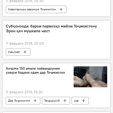
11 феврали 2019, 20:30
Навигариҳои варзиши Тоҷикистон
Субҳонзода: барои парвозҳо миёни Тоҷикистону
Эрон ҳеч мушкиле нест
11 феврали 2019, 20:00
Нақлиёт
Анҷоми 133 амали пайвандкунии
узвҳои бадани одам дар Тоҷикистон
11 феврали 2019, 19:30
Дар Тоҷикистон
Тандурустӣ
узв
Пайванд