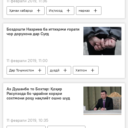
11 феврали 2019, 11:36
Ҳамаи хабарҳо
Иқтисод
марказ
таълим
Дар Тоҷикистон
Суғд
Исфара
Боздошти Назриев ба иттиҳоми ғорати
чор дорухона дар Суғд
11 феврали 2019, 11:00
Дар Тоҷикистон
дуздӣ
Хатлон
Суғд
Аз Душанбе то Бохтар: Қоҳир
Расулзода бо ҷараёни корҳои
сохтмони роҳу нақлиёт ошно шуд
11 феврали 2019, 10:35