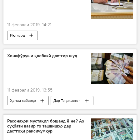
11 феврали 2019, 14:21
Иқтисод
Хонафӯруши қалбакӣ дастгир шуд
11 феврали 2019, 13:55
Ҳамаи хабарҳо
Дар Тоҷикистон
хона
Конибодом
фурӯш
хариду фурӯш
қаллобӣ
қалбакӣ
Расонаҳои мустақил бошанд ё не? Аз
суҳбати вазир то ташвишҳо дар
дастгоҳи раисиҷумҳур