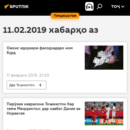
ТОҶ
Тоҷикистон
11.02.2019 хабарҳо аз
Ожонс идораҳои фасодзадаро ном
бурд
11 феврали 2019, 21:00
Дар Тоҷикистон
Пирӯзии наврасони Тоҷикистон бар
тими Маҷористон: дар навбат Дания ва
Норвегия