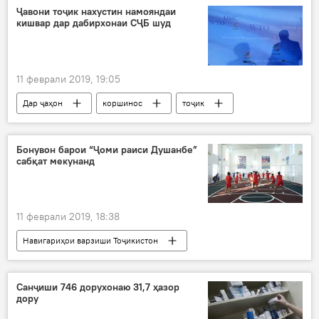
Ҷавони тоҷик нахустин намояндаи
кишвар дар дабирхонаи СҶБ шуд
11 феврали 2019, 19:05
Дар ҷаҳон
коршинос
тоҷик
ҷавон
Бонувон барои “Ҷоми раиси Душанбе”
сабқат мекунанд
11 феврали 2019, 18:38
Навигариҳои варзиши Тоҷикистон
Санҷиши 746 дорухонаю 31,7 ҳазор
дору