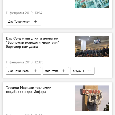
11 феврали 2019, 13:14
Дар Тоҷикистон
Дар Суғд машғулияти иловагии
“Барномаи ислоҳоти милитсия”
баргузор намуданд
11 феврали 2019, 12:05
Дар Тоҷикистон
милитсия
омӯзиш
дарс
Таъсиси Маркази таълимии
соҳибкорон дар Исфара