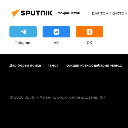
Тоҷикистон
ДАР ТОҶИКИСТОН
Telegram
VK
OK
Дар бораи лоиҳа
Тамос
Қоидаи истифодабарии мавод
© 2026 Sputnik Ҳамаи ҳуқуқҳо ҳимоя шудаанд. 18+