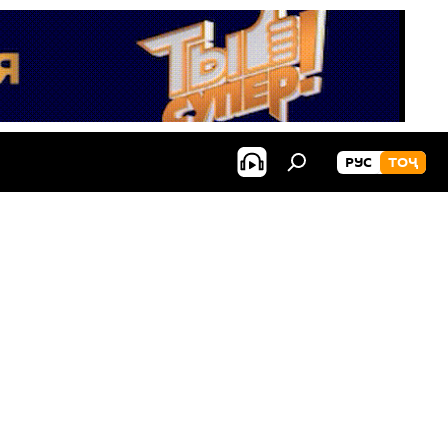
РУС
ТОҶ