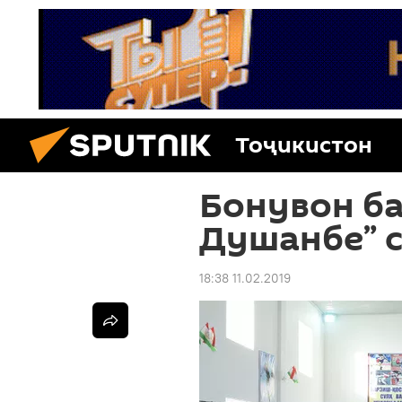
Тоҷикистон
Бонувон ба
Душанбе” 
18:38 11.02.2019