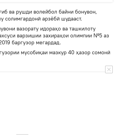
ғиб ва рушди волейбол байни бонувон,
у солимгардонӣ арзёбӣ шудааст.
увони вазорату идораҳо ва ташкилоту
ахсуси варзишии захираҳои олимпии №5 аз
 2019 баргузор мегардад.
ргузории мусобиқаи мазкур 40 ҳазор сомонӣ