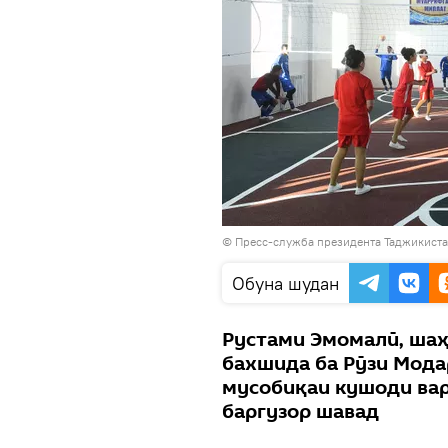
©
Пресс-служба президента Таджикист
Обуна шудан
Рустами Эмомалӣ, шаҳ
бахшида ба Рӯзи Мода
мусобиқаи кушоди вар
баргузор шавад