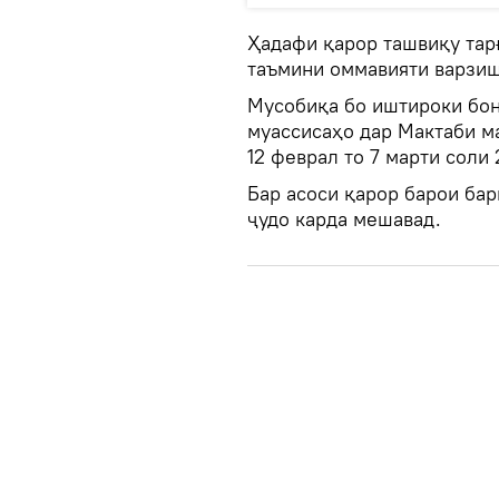
Ҳадафи қарор ташвиқу тар
таъмини оммавияти варзиш
Мусобиқа бо иштироки бон
муассисаҳо дар Мактаби м
12 феврал то 7 марти соли
Бар асоси қарор барои ба
ҷудо карда мешавад.