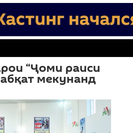
рои “Ҷоми раиси
сабқат мекунанд