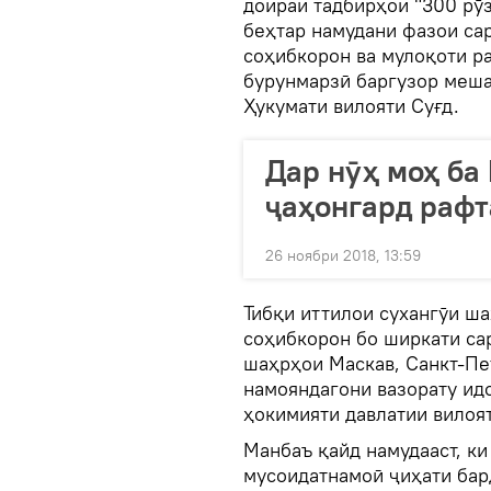
доираи тадбирҳои "300 рӯз
беҳтар намудани фазои са
соҳибкорон ва мулоқоти р
бурунмарзӣ баргузор меша
Ҳукумати вилояти Суғд.
Дар нӯҳ моҳ ба
ҷаҳонгард рафт
26 ноябри 2018, 13:59
Тибқи иттилои сухангӯи ш
соҳибкорон бо ширкати са
шаҳрҳои Маскав, Санкт-Пе
намояндагони вазорату ид
ҳокимияти давлатии вилоят
Манбаъ қайд намудааст, к
мусоидатнамоӣ ҷиҳати бар