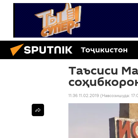
Тоҷикистон
Таъсиси М
соҳибкоро
11:36 11.02.2019
(Навсозишуда:
17: