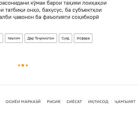
 расонидани кӯмак барои таҳияи лоиҳаҳои
и татбиқи онҳо, бахусус, ба субъектҳои
ҷалби ҷавонон ба фаъолияти соҳибкорӣ
з
таълим
Дар Тоҷикистон
Суғд
Исфара
ОСИЁИ МАРКАЗӢ
РУСИЯ
СИЁСАТ
ИҚТИСОД
ҶАМЪИЯТ