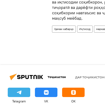
ва иқтисодии соҳибкорон,
тиҷоратӣ ва дарёфти роҳҳо
соҳибкории навтаъсис ва 
маҳсуб меёбад.
Ҳамаи хабарҳо
Иқтисод
марка
Тоҷикистон
ДАР ТОҶИКИСТОН
Telegram
VK
OK