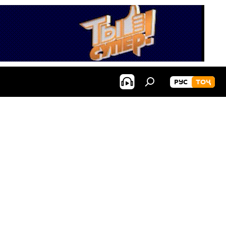
РУС
ТОҶ