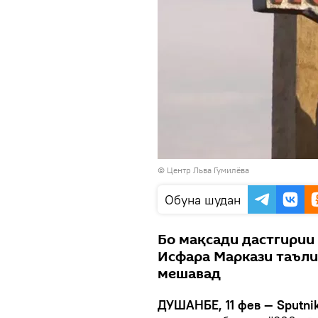
©
Центр Льва Гумилёва
Обуна шудан
Бо мақсади дастгирии
Исфара Маркази таъли
мешавад
ДУШАНБЕ, 11 фев — Sputnik