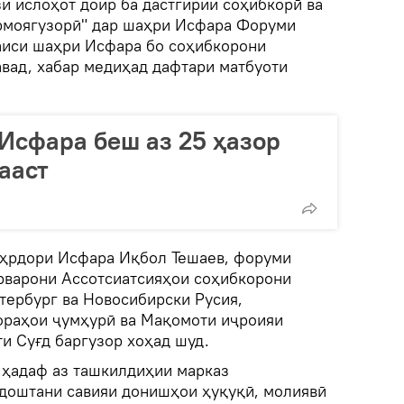
и ислоҳот доир ба дастгирии соҳибкорӣ ва
рмоягузорӣ" дар шаҳри Исфара Форуми
аиси шаҳри Исфара бо соҳибкорони
вад, хабар медиҳад дафтари матбуоти
 Исфара беш аз 25 ҳазор
ааст
аҳрдори Исфара Иқбол Тешаев, форуми
рварони Ассотсиатсияҳои соҳибкорони
тербург ва Новосибирски Русия,
ораҳои ҷумҳурӣ ва Мақомоти иҷроияи
и Суғд баргузор хоҳад шуд.
и ҳадаф аз ташкилдиҳии марказ
доштани савияи донишҳои ҳуқуқӣ, молиявӣ