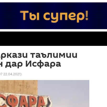
аркази таълимии
н дар Исфара
07 22.04.2021
)