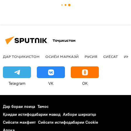
Тоҷикистон
ДАР ТОҶИКИСТОН
ОСИЁИ МАРКАЗӢ
РУСИЯ
СИЁСАТ
ИҚ
Telegram
VK
OK
Дар бораи лоиҳа
Тамос
Қоидаи истифодабарии мавод
Ахбори ширкатҳо
Сиёсати махфият
Сиёсати истифодабарии Cookie
Алоқа