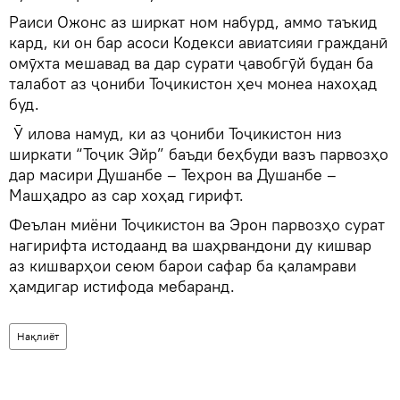
Раиси Ожонс аз ширкат ном набурд, аммо таъкид
кард, ки он бар асоси Кодекси авиатсияи гражданӣ
омӯхта мешавад ва дар сурати ҷавобгӯй будан ба
талабот аз ҷониби Тоҷикистон ҳеч монеа нахоҳад
буд.
Ӯ илова намуд, ки аз ҷониби Тоҷикистон низ
ширкати “Тоҷик Эйр” баъди беҳбуди вазъ парвозҳо
дар масири Душанбе – Теҳрон ва Душанбе –
Машҳадро аз сар хоҳад гирифт.
Феълан миёни Тоҷикистон ва Эрон парвозҳо сурат
нагирифта истодаанд ва шаҳрвандони ду кишвар
аз кишварҳои сеюм барои сафар ба қаламрави
ҳамдигар истифода мебаранд.
Нақлиёт