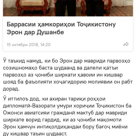
Баррасии ҳамкориҳои Тоҷикистону
Эрон дар Душанбе
15 октябри 2018, 14:20
Ӯ таъкид намуд, ки бо Эрон дар мавриди парвозҳо
созишномаҳо баста шудаанд ва далели қатъи
парвозҳо аз ҷониби ширкати ҳавоии ин кишвар
шояд ба фаъолияти хоҷагидорию молиявии он рабт
дорад.
Ӯ иттилоъ дод, ки ахиран тариқи роҳҳои
дипломатӣ-Вазорати умури хориҷии Тоҷикистон ба
Ожонси авиатсияи гражданӣ мактуб дар мавриди
ширкате ворид гардид, ки аз ҷониби мақомоти
Эрон ҳамчун интиқолдиҳандаи бору бағоҷ миёни
ду кишвар таъин шудааст.