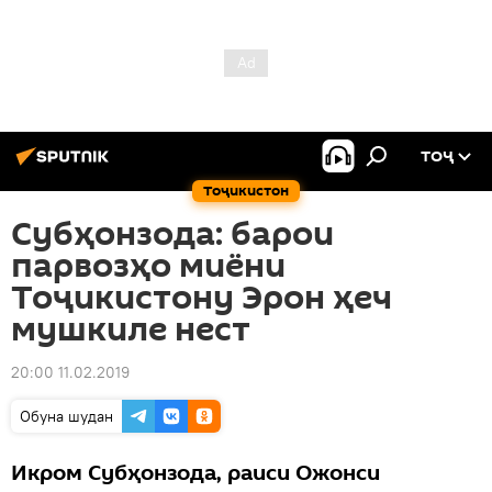
ТОҶ
Тоҷикистон
Субҳонзода: барои
парвозҳо миёни
Тоҷикистону Эрон ҳеч
мушкиле нест
20:00 11.02.2019
Обуна шудан
Икром Субҳонзода, раиси Ожонси