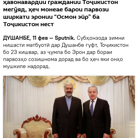
ҳавонавардии граждании Тоҷикистон
мегӯяд, ҳеч монеае барои парвози
ширкати эронии “Осмон эйр” ба
Тоҷикистон нест
ДУШАНБЕ, 11 фев — Sputnik.
Субҳонзода зимни
нишасти матбуотӣ дар Душанбе гуфт, Тоҷикистон
бо 23 кишвар, аз ҷумла бо Эрон дар бораи
парвозҳо созишнома дорад ва бо ҳеч яки онҳо
мушкиле надорад.