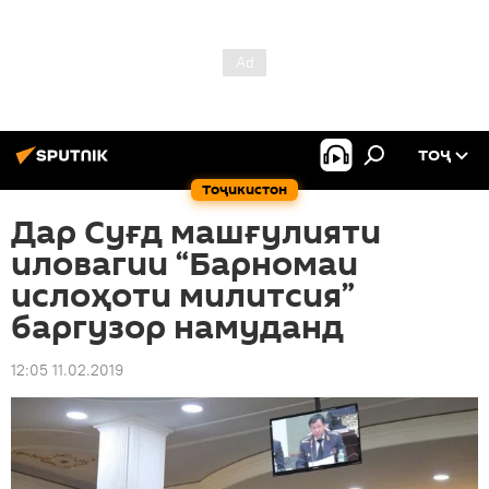
ТОҶ
Тоҷикистон
Дар Суғд машғулияти
иловагии “Барномаи
ислоҳоти милитсия”
баргузор намуданд
12:05 11.02.2019