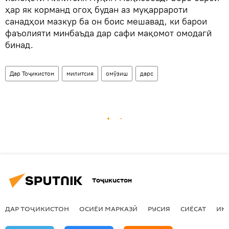
ҳар як корманд огоҳ будан аз муқаррароти
санадҳои мазкур ба он боис мешавад, ки барои
фаъолияти минбаъда дар сафи мақомот омодагӣ
бинад.
Дар Тоҷикистон
милитсия
омӯзиш
дарс
Тоҷикистон
ДАР ТОҶИКИСТОН
ОСИЁИ МАРКАЗӢ
РУСИЯ
СИЁСАТ
ИҚ