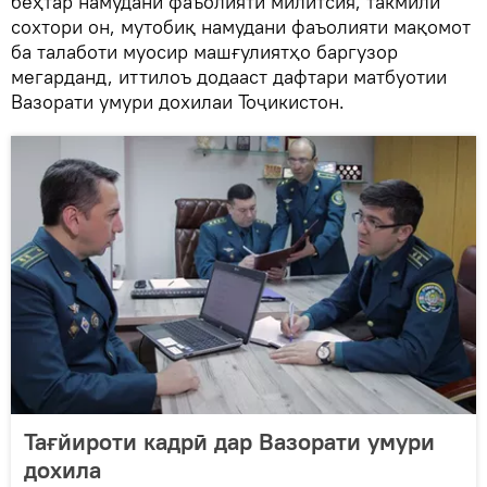
беҳтар намудани фаъолияти милитсия, такмили
сохтори он, мутобиқ намудани фаъолияти мақомот
ба талаботи муосир машғулиятҳо баргузор
мегарданд, иттилоъ додааст дафтари матбуотии
Вазорати умури дохилаи Тоҷикистон.
Тағйироти кадрӣ дар Вазорати умури
дохила