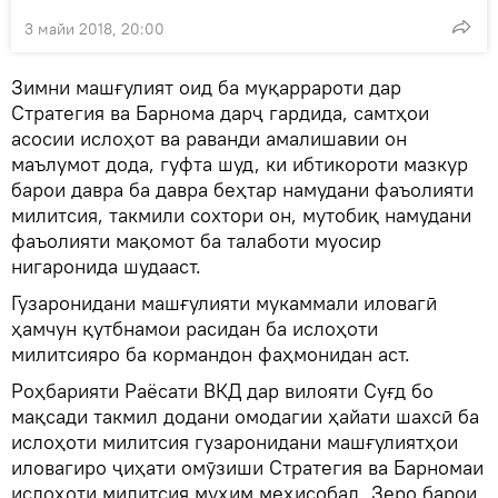
3 майи 2018, 20:00
Зимни машғулият оид ба муқаррароти дар
Стратегия ва Барнома дарҷ гардида, самтҳои
асосии ислоҳот ва раванди амалишавии он
маълумот дода, гуфта шуд, ки ибтикороти мазкур
барои давра ба давра беҳтар намудани фаъолияти
милитсия, такмили сохтори он, мутобиқ намудани
фаъолияти мақомот ба талаботи муосир
нигаронида шудааст.
Гузаронидани машғулияти мукаммали иловагӣ
ҳамчун қутбнамои расидан ба ислоҳоти
милитсияро ба кормандон фаҳмонидан аст.
Роҳбарияти Раёсати ВКД дар вилояти Суғд бо
мақсади такмил додани омодагии ҳайати шахсӣ ба
ислоҳоти милитсия гузаронидани машғулиятҳои
иловагиро ҷиҳати омӯзиши Стратегия ва Барномаи
ислоҳоти милитсия муҳим меҳисобад. Зеро барои