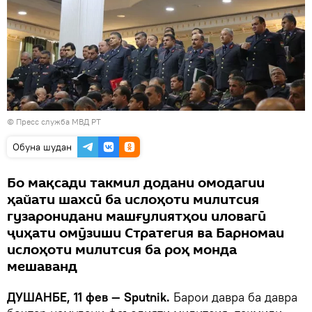
©
Пресс служба МВД РТ
Обуна шудан
Бо мақсади такмил додани омодагии
ҳайати шахсӣ ба ислоҳоти милитсия
гузаронидани машғулиятҳои иловагӣ
ҷиҳати омӯзиши Стратегия ва Барномаи
ислоҳоти милитсия ба роҳ монда
мешаванд
ДУШАНБЕ, 11 фев — Sputnik.
Барои давра ба давра