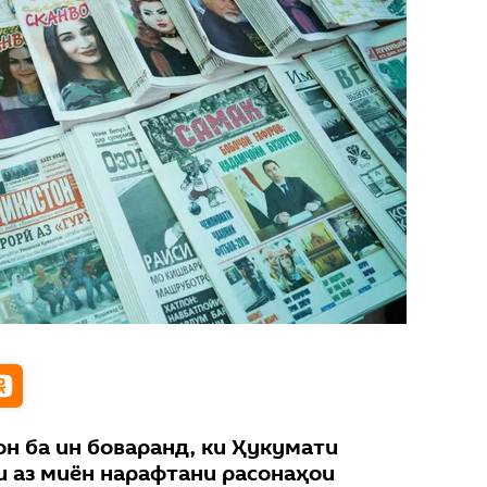
н ба ин боваранд, ки Ҳукумати
и аз миён нарафтани расонаҳои