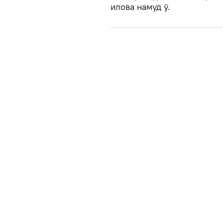
илова намуд ӯ.