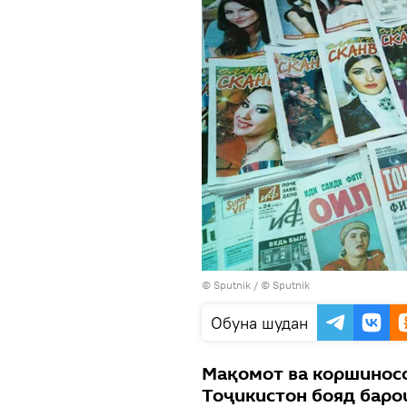
©
Sputnik
/ © Sputnik
Обуна шудан
Мақомот ва коршиносо
Тоҷикистон бояд баро