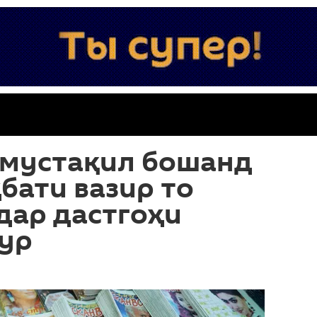
 мустақил бошанд
ҳбати вазир то
дар дастгоҳи
ур