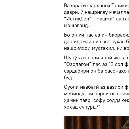
Вазорати фарҳанги Тоҷики
даврӣ, 7 нашрияву маҷалла
“Истиқбол”, "Чашма” ва ға
мешаванд.
Бо он ки пас аз ин барраси
дар идомаи нишаст сухан 
нашрияҳои мустақил, ки во
Шурӯъ аз соли ҷорӣ яке а
“Озодагон” пас аз 12 сол
сардабири он ба расонаҳо
буд.
Суоли навбатӣ аз вазири ф
мебинад, ки барои нашрия
ҳамин тавр, софу содда о
хоҳад супурд?”