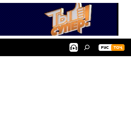
РУС
ТОҶ