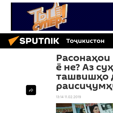
Тоҷикистон
Расонаҳои
ё не? Аз су
ташвишҳо 
раисиҷумҳ
13:14 11.02.2019