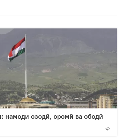
: намоди озодӣ, оромӣ ва ободӣ