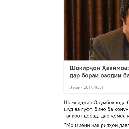
Шокирҷон Ҳакимов:
дар бораи озодии б
3 майи 2017, 16:51
Шамсиддин Орумбекзода бо
шуд ва гуфт, бино ба қону
талабот дорад, дар ҷомеа 
“Мо миёни нашрияҳои давл