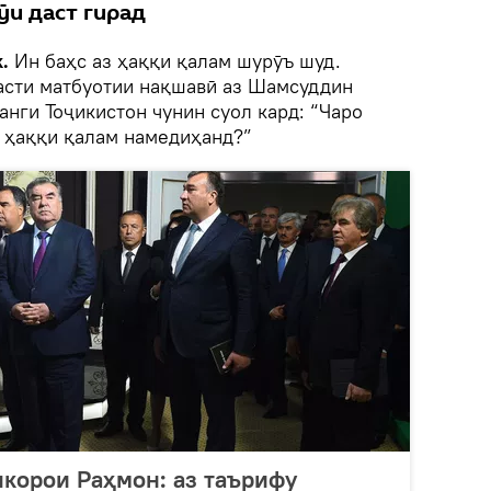
ӯи даст гирад
.
Ин баҳс аз ҳаққи қалам шурӯъ шуд.
асти матбуотии нақшавӣ аз Шамсуддин
нги Тоҷикистон чунин суол кард: “Чаро
 ҳаққи қалам намедиҳанд?”
корои Раҳмон: аз таърифу