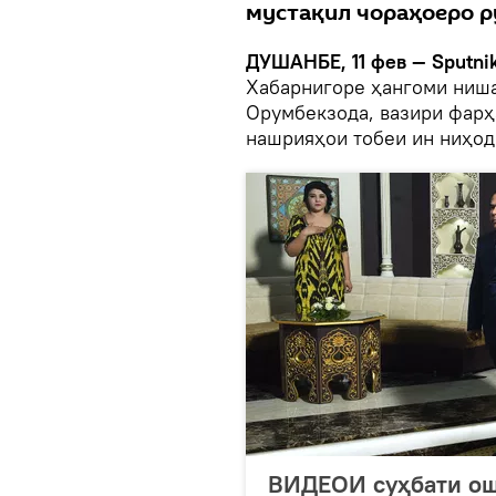
мустақил чораҳоеро р
ДУШАНБЕ, 11 фев — Sputnik
Хабарнигоре ҳангоми ниш
Орумбекзода, вазири фарҳа
нашрияҳои тобеи ин ниҳод
ВИДЕОИ суҳбати ош