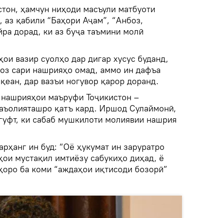
стон, ҳамчун ниҳоди масъули матбуоти
, аз қабили “Баҳори Аҷам”, “Анбоз,
йра дорад, ки аз буҷа таъмини молӣ
ҳои вазир суолҳо дар дигар хусус буданд,
боз сари нашрияҳо омад, аммо ин дафъа
қеан, дар вазъи ногувор қарор доранд.
з нашрияҳои маъруфи Тоҷикистон –
 фаъолияташро қатъ кард. Иршод Сулаймонӣ,
 гуфт, ки сабаб мушкилоти молиявии нашрия
арҳанг ин буд: “Оё ҳукумат ин заруратро
ҳои мустақил имтиёзу сабукиҳо диҳад, ё
нҳоро ба коми “аждаҳои иқтисоди бозорӣ”