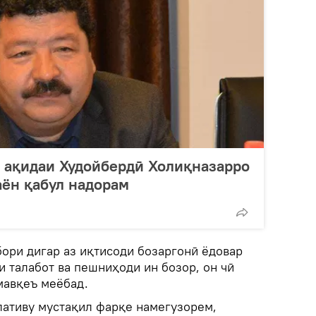
 ақидаи Худойбердӣ Холиқназарро
аён қабул надорам
ри дигар аз иқтисоди бозаргонӣ ёдовар
ни талабот ва пешниҳоди ин бозор, он чӣ
мавқеъ меёбад.
ативу мустақил фарқе намегузорем,