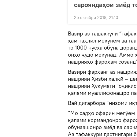
сарояндаҳои зиёд т
25 октябри 2018, 21:10
Вазир аз ташаккули “тафак
ҳам таҳлил мекунем ва та
то 1000 нусха обуна доран
онҳо ҷудо мекунад. Аммо 
нашрияҳо фароҳам созанд”
Вазири фарҳанг аз нашрия
нашрияи Ҳизби халқӣ – де
нашрияи Ҳукумати Тоҷикист
қалами муаллифонашро па
Вай дигарбора “низоми иқт
“Мо садҳо офарин мегӯем 
қалами кормандонро фароҳ
обунаашонро зиёд ва сарч
Аз тафаккури дастнигарӣ б