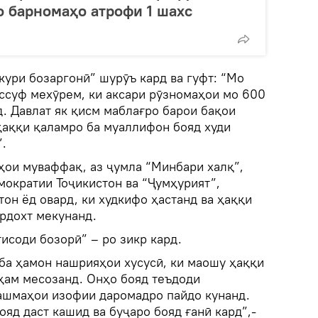
о барномаҳо атрофи 1 шахс
кури бозаргонӣ” шурӯъ кард ва гуфт: “Мо
ассуф мехӯрем, ки аксари рӯзномаҳои мо 600
д. Давлат як қисм маблағро барои бақои
ҳаққи қаламро ба муаллифон бояд худи
.
ҳои муваффақ, аз ҷумла “Минбари халқ”,
мократии Тоҷикистон ва “Ҷумҳурият”,
он ёд овард, ки худкифо ҳастанд ва ҳаққи
рдохт мекунанд.
исоди бозорӣ” – ро зикр кард.
ба ҳамон нашрияҳои хусусӣ, ки маошу ҳаққи
ам месозанд. Онҳо бояд теъдоди
ашмаҳои изофии даромадро пайдо кунанд.
ояд даст кашид ва буҷаро бояд ғанӣ кард”,-