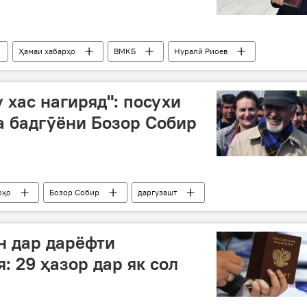
Ҳамаи хабарҳо
ВМКБ
Нуралӣ Риоев
Интихоботи парлумонӣ дар Тоҷикистон-2025
 хас нагиряд": посухи
 бадгӯёни Бозор Собир
рҳо
Бозор Собир
даргузашт
н дар дарёфти
: 29 ҳазор дар як сол