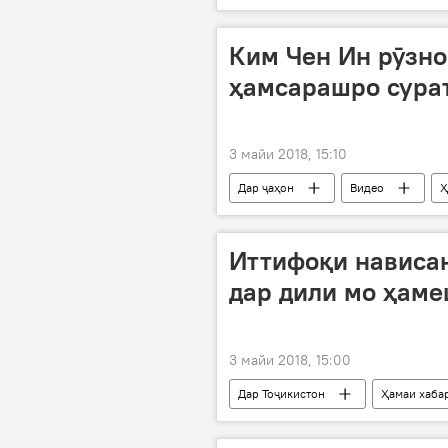
Ким Чен Ин рӯзно
ҳамсарашро сурат
3 майи 2018, 15:10
Дар ҷаҳон
Видео
Ҳ
тела додан
Иттифоқи нависан
дар дили мо ҳаме
3 майи 2018, 15:00
Дар Тоҷикистон
Ҳамаи хаба