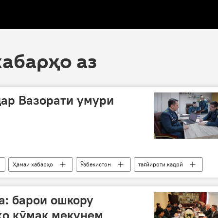
хабарҳо аз
дар Вазорати умури
Ҳамаи хабарҳо
Ӯзбекистон
тағйироти кадрӣ
Эмомалӣ Раҳмон
а: барои ошкору
ҳо кӯмак мекунем