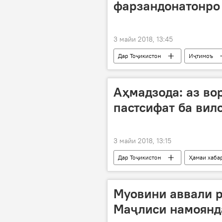
фарзандонатонро 
3 майи 2018, 13:45
Дар Тоҷикистон
Иҷтимоъ
Бохтар
Аҳмадзода: аз во
пастсифат ба вил
3 майи 2018, 13:15
Дар Тоҷикистон
Ҳамаи хаба
мулоқот
Муовини аввали 
Маҷлиси намоянд