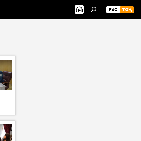
РУС
ТОҶ