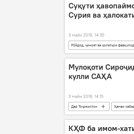
Суқути ҳавопайм
Сурия ва ҳалока
3 майи 2018, 14:35
Рӯйдод, ҷиноят ва ҳолатҳои фавқуло
суқут
даргузашт
Мулоқоти Сироҷи
кулли САҲА
3 майи 2018, 14:15
Дар Тоҷикистон
Ҳамаи хаба
мулоқот
КҲФ ба имом-хати