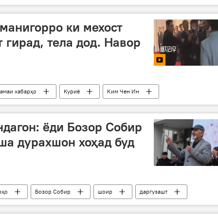
манигорро ки мехост
 гирад, тела дод. Навор
амаи хабарҳо
Куриё
Ким Чен Ин
дагон: ёди Бозор Собир
ша дурахшон хоҳад буд
рҳо
Бозор Собир
шоир
даргузашт