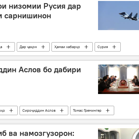
ои низомии Русия дар
ти сарнишинон
да
Дар ҷаҳон
Ҳамаи хабарҳо
Сурия
ддин Аслов бо дабири
рҳо
Сироҷиддин Аслов
Томас Гремингер
б ва намозгузорон: