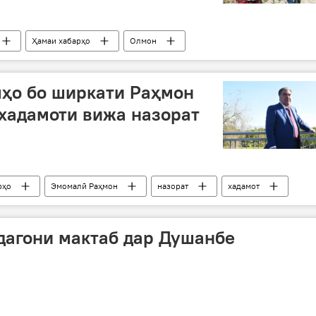
Ҳамаи хабарҳо
Олмон
ҳо бо ширкати Раҳмон
хадамоти вижа назорат
рҳо
Эмомалӣ Раҳмон
назорат
хадамот
дагони мактаб дар Душанбе