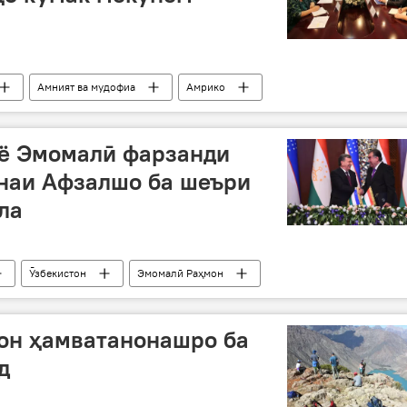
Амният ва мудофиа
Амрико
икистон
Вазорати корҳои дохила
ё Эмомалӣ фарзанди
онаи Афзалшо ба шеъри
ла
Ӯзбекистон
Эмомалӣ Раҳмон
Шодиев
дӯстӣ
тарона
Дар Тоҷикистон
он ҳамватанонашро ба
д