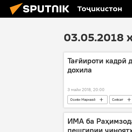
Тоҷикистон
03.05.2018 
Тағйироти кадрӣ 
дохила
3 майи 2018, 20:00
Осиёи Марказӣ
Сиёсат
Тағйироти кадрӣ дар Тоҷикистон
ИМА ба Раҳимзод
пешгирии ҷиноят