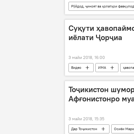
Рӯйдод, ҷиноят ва ҳолатҳои фавқуло
Суқути ҳавопайм
иёлати Ҷорҷиа
3 майи 2018, 16:00
Видео
ИМА
ҳавоп
Тоҷикистон шумор
Афғонистонро му
3 майи 2018, 15:35
Дар Тоҷикистон
Осиёи Марк