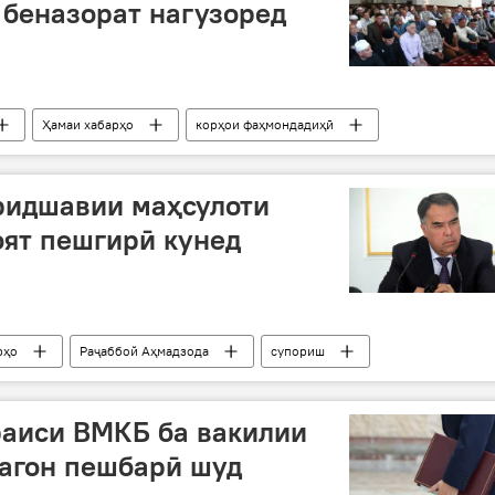
беназорат нагузоред
Ҳамаи хабарҳо
корҳои фаҳмондадиҳӣ
ридшавии маҳсулоти
оят пешгирӣ кунед
рҳо
Раҷаббой Аҳмадзода
супориш
раиси ВМКБ ба вакилии
агон пешбарӣ шуд