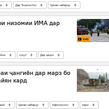
да
Дар Тоҷикистон
Ҳамаи хабарҳо
ои низомии ИМА дар
0:45
аймо
суқут
Дар ҷаҳон
аи ҷангиён дар марз бо
айян кард
азӣ
Ҳамаи хабарҳо
Афғонистон
марз