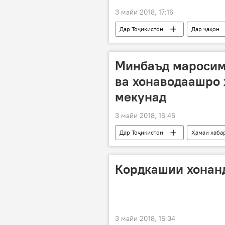
3 майи 2018, 17:16
Дар Тоҷикистон
Дар ҷаҳон
Шамсиддин Орумбекзода
Минбаъд маросим
ва хонаводаашро 
мекунад
3 майи 2018, 16:46
Дар Тоҷикистон
Ҳамаи хаба
Кордкашии хонан
3 майи 2018, 16:34