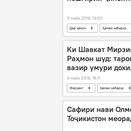
3 майи 2018, 19:00
Дар ҷаҳон
Ҳамаи хабарҳо
Рамазон Раҳимзода
Дар Тоҷ
Ки Шавкат Мирзи
Раҳмон шуд: тар
вазир умури дохи
3 майи 2018, 18:11
Фарҳанг
Ҳамаи хабарҳо
Шавкат Мирзиёев
Афзалшо 
Сафири нави Олм
Тоҷикистон меора