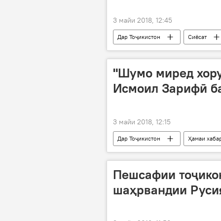
3 майи 2018, 12:45
Дар Тоҷикистон
Сиёсат
пешбарӣ
номзадӣ
Маҷлиси намояндагон
"Шумо миред хору
Исмоил Зарифӣ ба
3 майи 2018, 12:15
Дар Тоҷикистон
Ҳамаи хаба
Пешсафии тоҷико
шаҳрвандии Русия