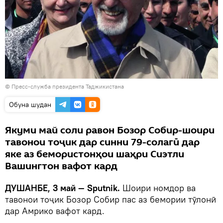
©
Пресс-служба президента Таджикистана
Обуна шудан
Якуми май соли равон Бозор Собир-шоири
тавонои тоҷик дар синни 79-солагӣ дар
яке аз бемористонҳои шаҳри Сиэтли
Вашингтон вафот кард
ДУШАНБЕ, 3 май — Sputnik.
Шоири номдор ва
тавонои тоҷик Бозор Собир пас аз бемории тӯлонӣ
дар Амрико вафот кард.