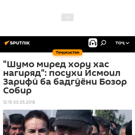
ТОҶ
Тоҷикистон
"Шумо миред хору хас
нагиряд": посухи Исмоил
Зарифӣ ба бадгӯёни Бозор
Собир
12:15 03.05.2018