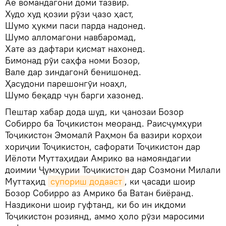
Аё вомандагони доми тазвир.
Худо худ қозии рӯзи ҷазо ҳаст,
Шумо ҳукми паси парда надонед.
Шумо алломагони навбаромад,
Хате аз дафтари қисмат нахонед.
Бимонад рӯи саҳфа номи Бозор,
Вале дар зиндагонӣ бенишонед.
Ҳасудони парешонгӯи ноаҳл,
Шумо беқадр чун барги хазонед.
Пештар хабар дода шуд, ки ҷанозаи Бозор
Собирро ба Тоҷикистон меоранд. Раисҷумҳури
Тоҷикистон Эмомалӣ Раҳмон ба вазири корҳои
хориҷии Тоҷикистон, сафорати Тоҷикистон дар
Иёлоти Муттаҳидаи Амрико ва намояндагии
доимии Ҷумҳурии Тоҷикистон дар Созмони Милали
Муттаҳид
супориш додааст
, ки ҷасади шоир
Бозор Собирро аз Амрико ба Ватан биёранд.
Наздикони шоир гуфтанд, ки бо ин иқдоми
Тоҷикистон розиянд, аммо ҳоло рӯзи маросими