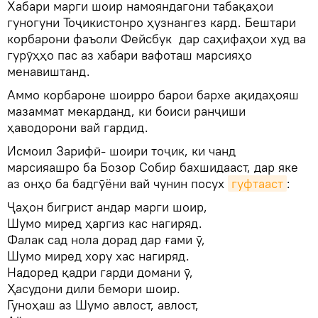
Хабари марги шоир намояндагони табақаҳои
гуногуни Тоҷикистонро ҳузнангез кард. Бештари
корбарони фаъоли Фейсбук дар саҳифаҳои худ ва
гурӯҳҳо пас аз хабари вафоташ марсияҳо
менавиштанд.
Аммо корбароне шоирро барои бархе ақидаҳояш
мазаммат мекарданд, ки боиси ранҷиши
ҳаводорони вай гардид.
Исмоил Зарифӣ- шоири тоҷик, ки чанд
марсияашро ба Бозор Собир бахшидааст, дар яке
аз онҳо ба бадгӯёни вай чунин посух
гуфтааст
:
Ҷаҳон бигрист андар марги шоир,
Шумо миред ҳаргиз кас нагиряд.
Фалак сад нола дорад дар ғами ӯ,
Шумо миред хору хас нагиряд.
Надоред қадри гарди домани ӯ,
Ҳасудони дили бемори шоир.
Гуноҳаш аз Шумо авлост, авлост,