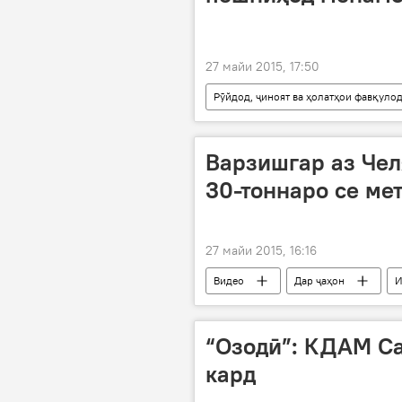
27 майи 2015, 17:50
Рӯйдод, ҷиноят ва ҳолатҳои фавқуло
Дар ҷаҳон
Иҷтимоъ
Имомуддин Мутмаин
Идора
Варзишгар аз Че
нашъаҷаллобӣ дар Афғонистон
30-тоннаро се ме
27 майи 2015, 16:16
Видео
Дар ҷаҳон
И
“Озодӣ”: КДАМ С
кард