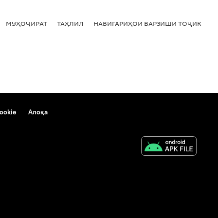
МУҲОҶИРАТ
ТАҲЛИЛ
НАВИГАРИҲОИ ВАРЗИШИ ТОҶИКИСТ
ookie
Алоқа