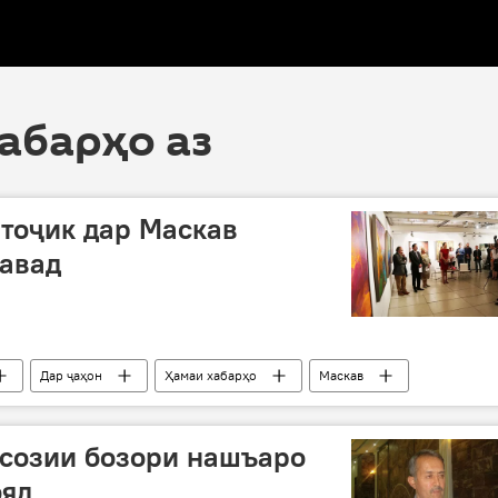
хабарҳо аз
тоҷик дар Маскав
авад
Дар ҷаҳон
Ҳамаи хабарҳо
Маскав
 авангарди Русия дар Тоҷикистон"
КИНО
расм
дсозии бозори нашъаро
яд