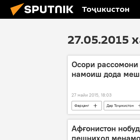
Тоҷикистон
27.05.2015 
Осори рассомони 
намоиш дода меш
27 майи 2015, 18:03
Фарҳанг
Дар Тоҷикистон
Юлия Вербитская
"Зодагони
намоишгоҳ
наққошӣ
Афғонистон нобу
пешниҳод менамо