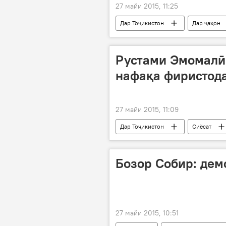
27 майи 2015, 11:25
Дар Тоҷикистон
Дар ҷаҳон
Амният ва мудофиа
Виктор 
ихтисоси кӯмакии молии Русия ба 
Рустами Эмомалӣ
нафақа фиристод
27 майи 2015, 11:09
Дар Тоҷикистон
Сиёсат
гусел
ифтихорнома
Бозор Собир: дем
27 майи 2015, 10:51