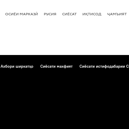
ОСИЁИ МАРКАЗӢ
РУСИЯ
СИЁСАТ
ИҚТИСОД
ҶАМЪИЯТ
Ахбори ширкатҳо
Сиёсати махфият
Сиёсати истифодабарии C