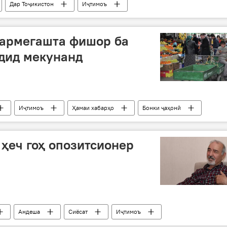
Дар Тоҷикистон
Иҷтимоъ
бармегашта фишор ба
дид мекунанд
Иҷтимоъ
Ҳамаи хабарҳо
Бонки ҷаҳонӣ
 ҳеч гоҳ опозитсионер
Андеша
Сиёсат
Иҷтимоъ