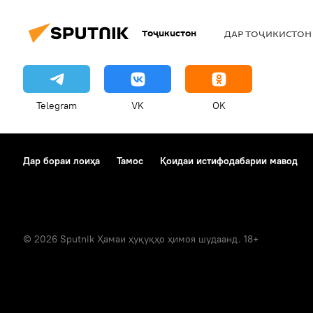
Тоҷикистон
ДАР ТОҶИКИСТОН
Telegram
VK
OK
Дар бораи лоиҳа
Тамос
Қоидаи истифодабарии мавод
© 2026 Sputnik Ҳамаи ҳуқуқҳо ҳимоя шудаанд. 18+