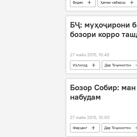
Видео
Ҳамаи хабарҳо
БҶ: муҳоҷирони 
бозори корро таш
27 майи 2015, 10:43
Иқтисод
Дар Тоҷикистон
пахши гузориш
Бозор Собир: ман
набудам
27 майи 2015, 10:00
Фарҳанг
Дар Тоҷикистон
Ҳамаи хабарҳо