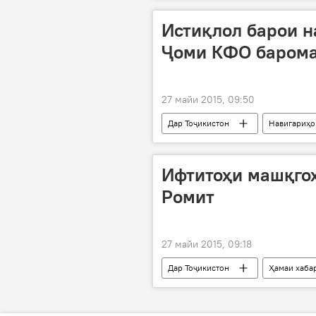
Истиқлол барои н
Ҷоми КФО баром
27 майи 2015, 09:50
Дар Тоҷикистон
Навигариҳо
Душанбе
Сурия
"И
пирӯзӣ
варзишгоҳ
Ифтитоҳи машқгоҳ
Ромит
27 майи 2015, 09:18
Дар Тоҷикистон
Ҳамаи хаба
Эмомалӣ Раҳмон
ВКД
мавзеи куҳӣ
вазорати мудо