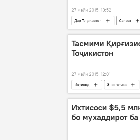
27 майи 2015, 13:52
Дар Тоҷикистон
Саноат
Қирғизистон
Сюзан Эллиот
Осиёи Марказӣ
ИМА
Тасмими Қирғизис
Тоҷикистон
27 майи 2015, 12:01
Иқтисод
Энергетика
Қирғизистон
Душанбе
барқфурӯшӣ
хариду фурӯши
Ихтисоси $5,5 мл
бо мухаддирот ба