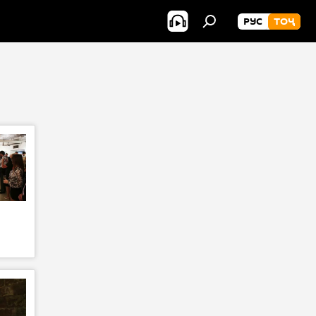
РУС
ТОҶ