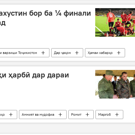
ахустин бор ба ¼ финали
ад
и варзиши Тоҷикистон
Дар ҷаҳон
Ҳамаи хабарҳо
стиқлол"
"Ал-Ваҳда"
ҳаштякфиналӣ
и ҳарбӣ дар дараи
рҳо
Амният ва мудофиа
Ромит
Марғоб
КДАМ
ширкат
лента
ҳарбӣ
фиа