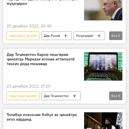
муҳоҷирон
26 декабри 2022, 20:40
пешгирии ҷиноят
Дар Русия
Муҳоҷират
Боз
5
пурзур
назорат
Рӯйдод, ҷиноят ва ҳолатҳои фавқулода
Дар Тоҷикистон барои пешгирии
ҷиноятҳо Маркази ягонаи иттилоотӣ
муҳоҷирин
маводи мухаддир
таъсис дода мешавад
23 декабри 2022, 21:20
пешгирии ҷиноят
Дар Тоҷикистон
Боз
6
Эмомалӣ Раҳмон
супориш
дастур
таъсис
марказ
иттилоотӣ
Толибҳо поксозии Кобул аз ҷиноётро
оғоз карданд