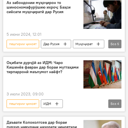
Абдураҳмон Аламшозода
одамрабоӣ
Аз забондонии муҳоҷирон то
шиносномафурӯшию ихроҷ: Баҳси
сиёсати муҳоҷиратӣ дар Русия
5 июни 2024, 12:01
пешгирии ҷиноят
Дар Русия
Муҳоҷират
Боз
5
таҳсил
забон
забони русӣ
шиноснома
харидорӣ
Оқибати дурҷӯӣ аз ИДМ: Чаро
Кишинёв фавран дар бораи муттаҳами
тирпарронӣ маълумот наёфт?
3 июли 2023, 09:00
пешгирии ҷиноят
ИДМ
Боз
4
Амният ва мудофиа
Молдова
Дар Тоҷикистон
мубориза
Даъвати Колоколтсев дар бораи
пурзур намудани назорати ҷиноятҳои