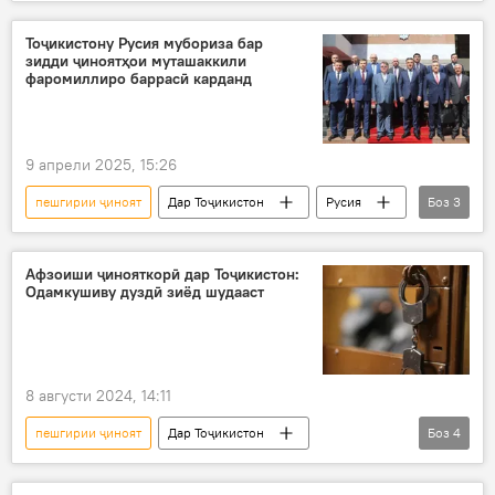
Амалиёти вижаи Русия барои ҳимояи Донбасс: охирин хабарҳо
Украина
амалиёти вижа
Сиёсат
Тоҷикистону Русия мубориза бар
зидди ҷиноятҳои муташаккили
вазорати хориҷаи Русия
Киев
фаромиллиро баррасӣ карданд
9 апрели 2025, 15:26
пешгирии ҷиноят
Дар Тоҷикистон
Русия
Боз
3
ВКД
Амният ва мудофиа
ҳамкорӣ
Афзоиши ҷинояткорӣ дар Тоҷикистон:
Одамкушиву дуздӣ зиёд шудааст
8 августи 2024, 14:11
пешгирии ҷиноят
Дар Тоҷикистон
Боз
4
Рӯйдод, ҷиноят ва ҳолатҳои фавқулода
ВКД