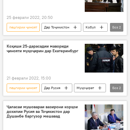
25 феврали 2022, 20:50
пешгирии ҷиноят
Дар Тоҷикистон
Кобул
Боз
2
поксозӣ
ҷинояткор
Коҳиши 25-дарасадии мавориди
ҷинояти муҳоҷирин дар Екатеринбург
21 феврали 2022, 15:00
пешгирии ҷиноят
Дар Русия
Муҳоҷират
Боз
2
коҳиш
ҷинояткор
Ҷаласаи мушовараи вазирони корҳои
дохилии Русия ва Тоҷикистон дар
Душанбе баргузор мешавад