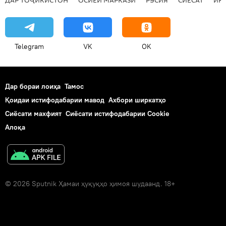
ДАР ТОҶИКИСТОН
ОСИЁИ МАРКАЗӢ
РУСИЯ
СИЁСАТ
ИҚ
"Дидбон"
"Сипар"
"Набз"
ширкат
криминалӣ
Telegram
VK
OK
Дар бораи лоиҳа
Тамос
Қоидаи истифодабарии мавод
Ахбори ширкатҳо
Сиёсати махфият
Сиёсати истифодабарии Cookie
Алоқа
© 2026 Sputnik Ҳамаи ҳуқуқҳо ҳимоя шудаанд. 18+