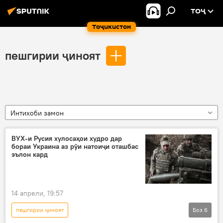
ТОҶ
Тоҷикистон
пешгирии ҷиноят
Интихоби замон
ВУХ-и Русия хулосаҳои худро дар
бораи Украина аз рӯи натоиҷи оташбас
эълон кард
14 апрели, 19:57
пешгирии ҷиноят
Боз
6