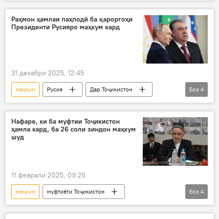
наврас
тоҷик
зиндон
Рӯйдод, ҷиноят ва ҳолатҳои фавқулода
Раҳмон ҳамлаи паҳподӣ ба қароргоҳи
Президенти Русияро маҳкум кард
31 декабри 2025, 12:45
маҳкум
Русия
Дар Тоҷикистон
Боз
4
Владимир Путин
Эмомалӣ Раҳмон
суҳбати телефонӣ
паҳпод
Нафаре, ки ба муфтии Тоҷикистон
ҳамла кард, ба 26 соли зиндон маҳкум
шуд
11 феврали 2025, 09:26
маҳкум
муфтиёти Тоҷикистон
Боз
4
Дар Тоҷикистон