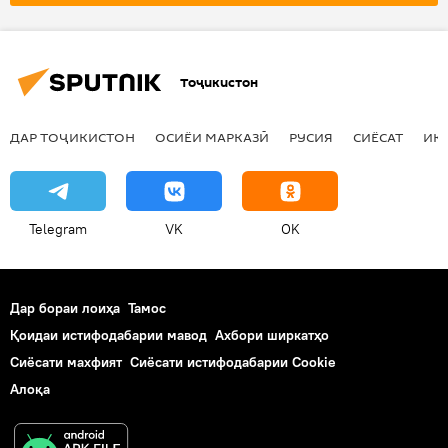
Тоҷикистон
ДАР ТОҶИКИСТОН
ОСИЁИ МАРКАЗӢ
РУСИЯ
СИЁСАТ
ИҚ
Telegram
VK
OK
Дар бораи лоиҳа
Тамос
Қоидаи истифодабарии мавод
Ахбори ширкатҳо
Сиёсати махфият
Сиёсати истифодабарии Cookie
Алоқа