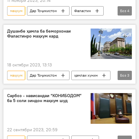
11 ноябри 2023, 20:14
маҳкум
Дар Тоҷикистон
Фаластин
Боз
4
Ғазза
Эмомалӣ Раҳмон
иншоот
ғайринизомиён
Душанбе ҳамла ба беморхонаи
Фаластинро маҳкум кард
18 октябри 2023, 13:13
маҳкум
Дар Тоҷикистон
ҳамлаи хунин
Боз
3
беморхона
Фаластин
Исроил
Сарбоз - нависандаи “КОНИБОДОМ”
ба 5 соли зиндон маҳкум шуд
22 сентябри 2023, 20:59