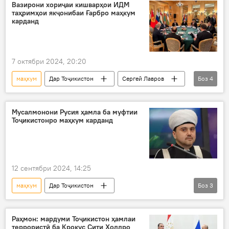
Саидмукаррам Абдулқодирзода
муфтӣ
Вазирони хориҷаи кишварҳои ИДМ
таҳримҳои якҷонибаи Ғарбро маҳкум
парванда
карданд
7 октябри 2024, 20:20
маҳкум
Дар Тоҷикистон
Сергей Лавров
Боз
4
таҳримҳо
Маскав
ИДМ
Русия
Мусалмонони Русия ҳамла ба муфтии
Тоҷикистонро маҳкум карданд
12 сентябри 2024, 14:25
маҳкум
Дар Тоҷикистон
Боз
3
Саидмукаррам Абдулқодирзода
Русия
идораи мусалмонони Русия
Раҳмон: мардуми Тоҷикистон ҳамлаи
террористӣ ба Крокус Сити Холлро