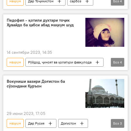
маҳкум
Дар Тоҷикистон
сарбоз
Боз
4
зиндон
Конибодом
қарори додгоҳ
низомӣ
Педофил - қотили духтари тоҷик
Ҳувайдо ба ҳабси абад маҳкум шуд
14 сентябри 2023, 14:35
маҳкум
Рӯйдод, ҷиноят ва ҳолатҳои фавқулода
Боз
4
зиндон
Русия
куштор
қарори додгоҳ
Вокуниши вазири Доғистон ба
сӯзондани Қуръон
29 июни 2023, 17:05
маҳкум
Дар Русия
Доғистон
Боз
3