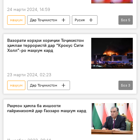
24 марти 2024, 14:59
маҳкум
Дар Тоҷикистон
Русия
Боз
5
Маскав
амали террористӣ
консули генералӣ
Санкт-Петербург
Вазорати корҳои хориҷии Тоҷикистон
ҳамлаи террористӣ дар “Крокус Сити
терроризм
Холл”-ро маҳкум кард
23 марти 2024, 02:23
маҳкум
Дар Тоҷикистон
Боз
3
ВУХ-и Тоҷикистон
ҳамлаи террористӣ
Маскав
Раҳмон ҳамла ба иншооти
ғайринизомӣ дар Ғаззаро маҳкум кард
Вазорати корҳои хориҷии Тоҷикистон