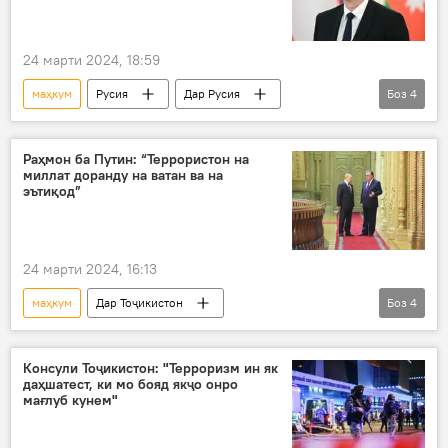
24 марти 2024, 18:59
маҳкум
Русия
Дар Русия
Боз
4
Озарбойҷон
Владимир Путин
Илҳом Алиев
амали террористӣ
Раҳмон ба Путин: “Террористон на
миллат доранду на ватан ва на
эътиқод”
24 марти 2024, 16:13
маҳкум
Дар Тоҷикистон
Боз
4
Эмомалӣ Раҳмон
Владимир Путин
суҳбати телефонӣ
амали террористӣ
Консули Тоҷикистон: "Терроризм ин як
даҳшатест, ки мо бояд якҷо онро
Русия
мағлуб кунем"