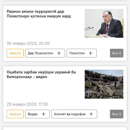
Қуръон
Ислом
Шветсия
Раҳмон амали террористӣ дар
Покистонро қотеона маҳкум кард
30 январи 2023, 20:20
маҳкум
Дар Тоҷикистон
Покистон
Боз
3
барқияи таслият
Эмомалӣ Раҳмон
амали террористӣ
Оқибати зарбаи нерӯҳои украинӣ ба
беморхонаҳо - видео
29 январи 2023, 17:30
маҳкум
Видео
Амният ва мудофиа
Боз
3
зарба
Украина
ҳамлаи хунин