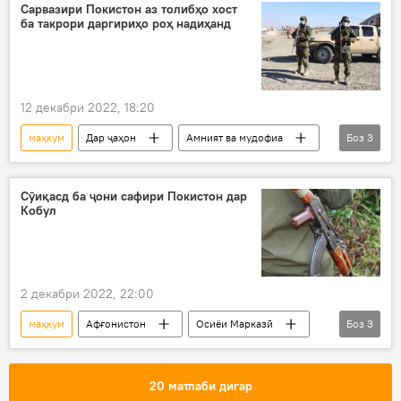
Сарвазири Покистон аз толибҳо хост
ба такрори даргириҳо роҳ надиҳанд
12 декабри 2022, 18:20
маҳкум
Дар ҷаҳон
Амният ва мудофиа
Боз
3
Сиёсат
Покистон
сарвазир
Сӯиқасд ба ҷони сафири Покистон дар
Кобул
2 декабри 2022, 22:00
маҳкум
Афғонистон
Осиёи Марказӣ
Боз
3
Покистон
сӯиқасд
сафир
20 матлаби дигар