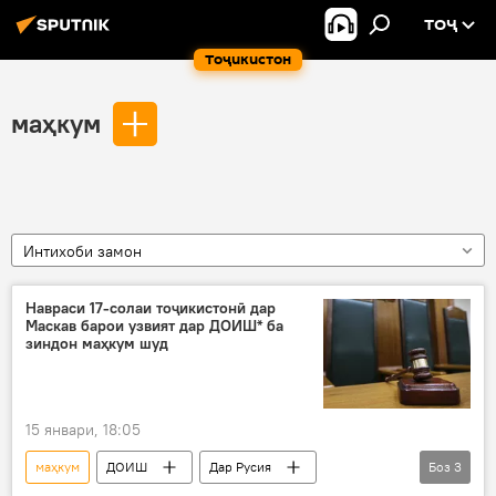
ТОҶ
Тоҷикистон
маҳкум
Интихоби замон
Навраси 17-солаи тоҷикистонӣ дар
Маскав барои узвият дар ДОИШ* ба
зиндон маҳкум шуд
15 январи, 18:05
маҳкум
ДОИШ
Дар Русия
Боз
3