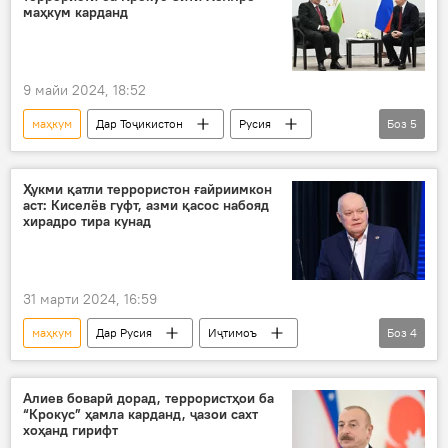
маҳкум карданд
9 майи 2024, 18:52
маҳкум
Дар Тоҷикистон
Русия
Боз
5
Эмомалӣ Раҳмон
Владимир Путин
музокирот
ҳамлаи террористӣ
Ҳукми қатли террористон ғайриимкон
аст: Киселёв гуфт, азми қасос набояд
Маскав
хирадро тира кунад
31 марти 2024, 16:59
маҳкум
Дар Русия
Иҷтимоъ
Боз
4
Дмитрий Киселёв
террор
муттаҳам
ҳукми эъдом
Алиев боварӣ дорад, террористҳои ба
“Крокус” ҳамла карданд, ҷазои сахт
хоҳанд гирифт