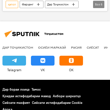
ҳалол
Фарҳанг
Дар Тоҷикистон
Боз
6
Дар ҷаҳон
Ҳамаи хабарҳо
ҷаҳони ислом
CrescentRating
MasterCard
гардишгарии исломӣ
Тоҷикистон
ДАР ТОҶИКИСТОН
ОСИЁИ МАРКАЗӢ
РУСИЯ
СИЁСАТ
ИҚ
Telegram
VK
OK
Дар бораи лоиҳа
Тамос
Қоидаи истифодабарии мавод
Ахбори ширкатҳо
Сиёсати махфият
Сиёсати истифодабарии Cookie
Алоқа