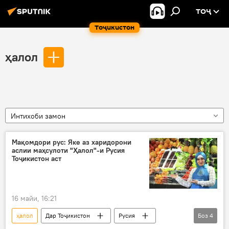
ТОҶ
Тоҷикистон
ҳалол
Интихоби замон
Мақомдори рус: Яке аз харидорони
аслии маҳсулоти "Ҳалол"-и Русия
Тоҷикистон аст
16 майи, 16:21
ҳалол
Дар Тоҷикистон
Русия
Боз
4