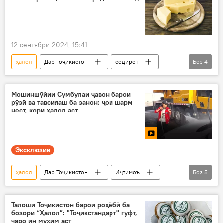
12 сентябри 2024, 15:41
ҳалол
Дар Тоҷикистон
содирот
Боз
4
панир
коргоҳ
Русия
Воронеж
Мошиншӯйии Сумбулаи ҷавон барои
рӯзӣ ва тавсияаш ба занон: ҷои шарм
нест, кори ҳалол аст
Эксклюзив
ҳалол
Дар Тоҷикистон
Иҷтимоъ
Боз
5
Видео
Хуҷанд
мошин
шустушӯ
ҷойи кор
Талоши Тоҷикистон барои роҳёбӣ ба
бозори “Ҳалол”: "Тоҷикстандарт" гуфт,
чаро ин муҳим аст