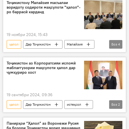
Тоҷикистону Малайзия масъалаи
воридоту содироти маҳсулоти "ҳалол"-
ро баррасӣ карданд
19 ноябри 2024, 15:43
ҳалол
Дар Тоҷикистон
Малайзия
Боз
4
ҳамкорӣ
воридот
содирот
Иқтисод
Тоҷикистон аз Корпоратсияи исломӣ
маблағгузории маҳсулоти ҳалол дар
ҷумҳуриро хост
19 сентябри 2024, 09:36
ҳалол
Дар Тоҷикистон
истеҳсол
Боз
2
маблағгузорӣ
Иқтисод
Панирҳои “Ҳалол” аз Воронежи Русия
ба бозори Тоҷикистон ворид мешаванд