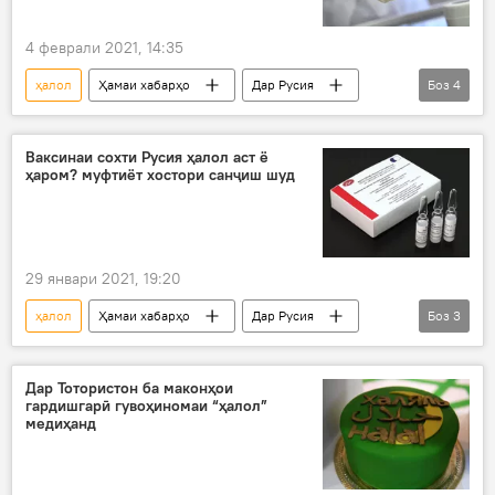
4 феврали 2021, 14:35
ҳалол
Ҳамаи хабарҳо
Дар Русия
Боз
4
посух
санҷиш
Коронавирус дар Русия ва ҷаҳон: охирин хабару гузоришҳо
Ваксинаи сохти Русия ҳалол аст ё
ҳаром? муфтиёт хостори санҷиш шуд
коронавирус
29 январи 2021, 19:20
ҳалол
Ҳамаи хабарҳо
Дар Русия
Боз
3
Шӯрои муфтиёт
санҷиш
Кумитаи дин
Дар Тотористон ба маконҳои
гардишгарӣ гувоҳиномаи “ҳалол”
медиҳанд