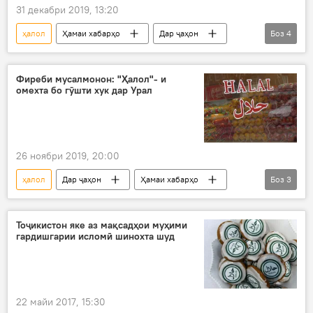
31 декабри 2019, 13:20
ҳалол
Ҳамаи хабарҳо
Дар ҷаҳон
Боз
4
Тотористон
гардишгарӣ
сертификат
Дар Русия
Фиреби мусалмонон: "Ҳалол"- и
омехта бо гӯшти хук дар Урал
26 ноябри 2019, 20:00
ҳалол
Дар ҷаҳон
Ҳамаи хабарҳо
Боз
3
Иҷтимоъ
маҳсулот
мусалмонон
Тоҷикистон яке аз мақсадҳои муҳими
гардишгарии исломӣ шинохта шуд
22 майи 2017, 15:30