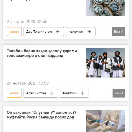
2 августи 2023, 12:55
ҳалол
Дар Тоҷикистон
маҳсулот
Боз
4
бозор
тавлид
стандарт
маҳсулоти ғизоӣ
Толибон барномаҳои ҳалолу ҳароми
телевизионро эълон карданд
24 ноябри 2021, 19:50
ҳалол
Афғонистон
Толибон
Боз
1
телевизион
Оё ваксинаи "Спутник V" ҳалол аст?
муфтиёти Русия санҷиду посух дод