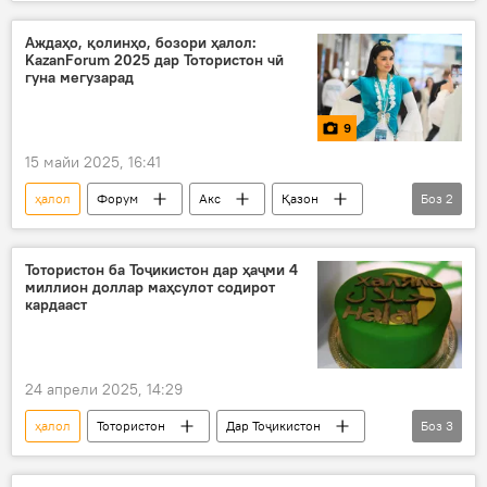
маҳсулот
содирот
харидорӣ
Иқтисод
Аждаҳо, қолинҳо, бозори ҳалол:
KazanForum 2025 дар Тотористон чӣ
гуна мегузарад
9
15 майи 2025, 16:41
ҳалол
Форум
Акс
Қазон
Боз
2
қолин
Тотористон
Тотористон ба Тоҷикистон дар ҳаҷми 4
миллион доллар маҳсулот содирот
кардааст
24 апрели 2025, 14:29
ҳалол
Тотористон
Дар Тоҷикистон
Боз
3
содирот
маҳсулот
тиҷорат