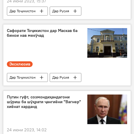
24 июни 2023, 15:37
Дар Тоҷикистон
Дар Русия
мастер-класс
Иҷтимоъ
хабарнигорон
Сафорати Тоҷикистон дар Маскав ба
бинои нав мекӯчад
Эксклюзив
Дар Тоҷикистон
Дар Русия
сафорати Тоҷикистон дар ФР
Иҷтимоъ
Путин гуфт, созмондиҳандагони
шӯриш ба шӯҳрати ҷангиёни "Вагнер"
хиёнат карданд
24 июни 2023, 14:02