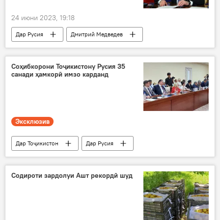
24 июни 2023, 19:18
Дар Русия
Дмитрий Медведев
Сиёсат
Соҳибкорони Тоҷикистону Русия 35
санади ҳамкорӣ имзо карданд
Эксклюзив
Дар Тоҷикистон
Дар Русия
Иқтисод
санад
имзо
соҳибкор
Содироти зардолуи Ашт рекордӣ шуд