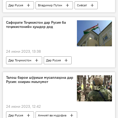
Дар Русия
Владимир Путин
Сиёсат
Амният ва мудофиа
Сафорати Тоҷикистон дар Русия ба
тоҷикистониён ҳушдор дод
24 июни 2023, 13:38
Дар Тоҷикистон
Дар Русия
сафорати Тоҷикистон дар ФР
Сиёсат
Талош барои шӯриши мусаллаҳона дар
Русия: охирин маълумот
24 июни 2023, 12:42
Дар Русия
Амният ва мудофиа