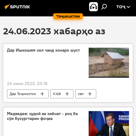
ТОҶ
Тоҷикистон
24.06.2023 хабарҳо аз
Дар Ишкошим сел чанд хонаро шуст
24 июни 2023, 20:18
Дар Тоҷикистон
КҲФ
сел
Рӯйдод, ҷиноят ва ҳолатҳои фавқулода
Ишкошим
Медведев: ҷудоӣ ва хиёнат - роҳ ба
сӯи бузургтарин фоҷиа