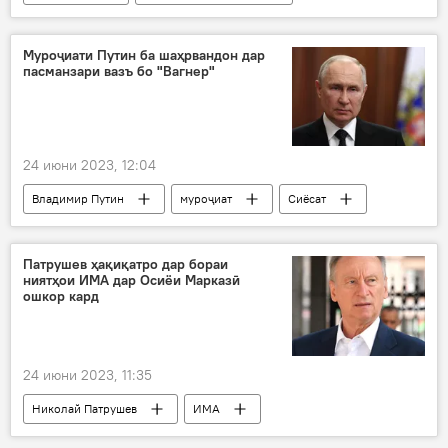
шӯришиён
Муроҷиати Путин ба шаҳрвандон дар
пасманзари вазъ бо "Вагнер"
24 июни 2023, 12:04
Владимир Путин
муроҷиат
Сиёсат
Патрушев ҳақиқатро дар бораи
ниятҳои ИМА дар Осиёи Марказӣ
ошкор кард
24 июни 2023, 11:35
Николай Патрушев
ИМА
ҳақиқати ҳол
Осиёи Марказӣ
ният