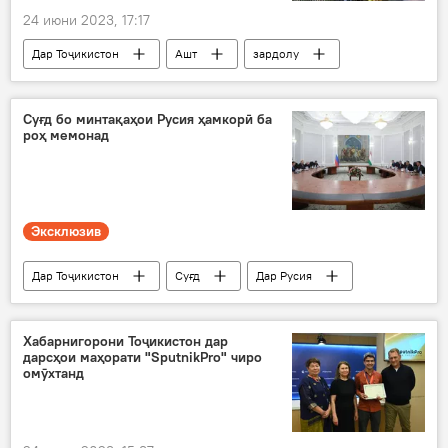
24 июни 2023, 17:17
Дар Тоҷикистон
Ашт
зардолу
содирот
Иқтисод
Суғд бо минтақаҳои Русия ҳамкорӣ ба
роҳ мемонад
Эксклюзив
Дар Тоҷикистон
Суғд
Дар Русия
Сиёсат
ҳамкорӣ
Хабарнигорони Тоҷикистон дар
дарсҳои маҳорати "SputnikPro" чиро
омӯхтанд