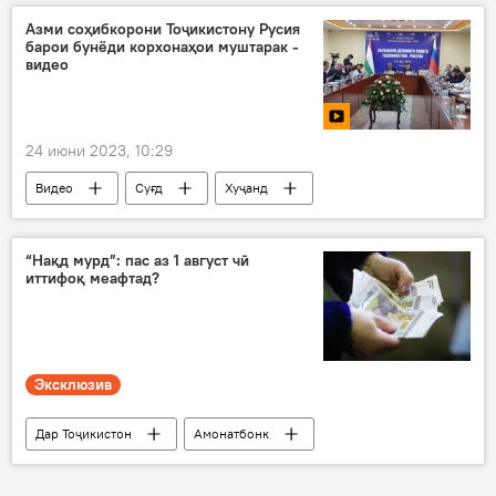
Азми соҳибкорони Тоҷикистону Русия
барои бунёди корхонаҳои муштарак -
видео
24 июни 2023, 10:29
Видео
Суғд
Хуҷанд
ҳамкорӣ
Шӯро
равобит
густариш
соҳибкор
тоҷир
“Нақд мурд”: пас аз 1 август чӣ
иттифоқ меафтад?
Эксклюзив
Дар Тоҷикистон
Амонатбонк
ғайринақдӣ
пардохти ғайринақдӣ