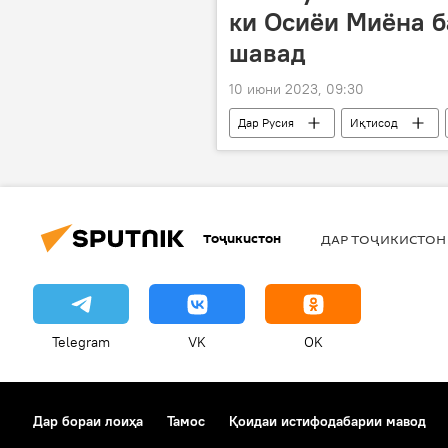
ки Осиёи Миёна б
шавад
10 июни 2023, 09:30
Дар Русия
Иқтисод
вазорат
хориҷӣ
Тоҷикистон
ДАР ТОҶИКИСТОН
Telegram
VK
OK
Дар бораи лоиҳа
Тамос
Қоидаи истифодабарии мавод