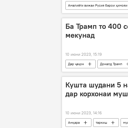
Амалиёти вижаи Русия барои ҳимояи
амалиёти вижа
Амният ва м
Ба Трамп то 400 
мекунад
10 июни 2023, 15:19
Дар ҷаҳон
Доналд Трамп
Кушта шудани 5 н
дар корхонаи муш
10 июни 2023, 14:16
Анқара
таркиш
му