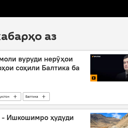
хабарҳо аз
моли вуруди нерӯҳои
ҳои соҳили Балтика ба
ҳистон
Балтика
 - Ишкошимро ҳудуди