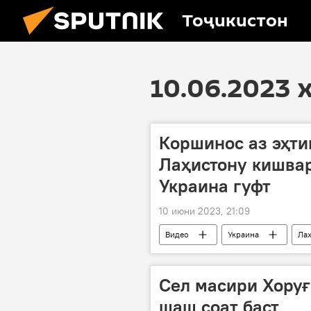
Тоҷикистон
10.06.2023 
Коршинос аз эҳти
Лаҳистону кишвар
Украина гуфт
10 июни 2023, 21:09
Видео
Украина
Ла
Сел масири Хоруғ
шаш соат баст