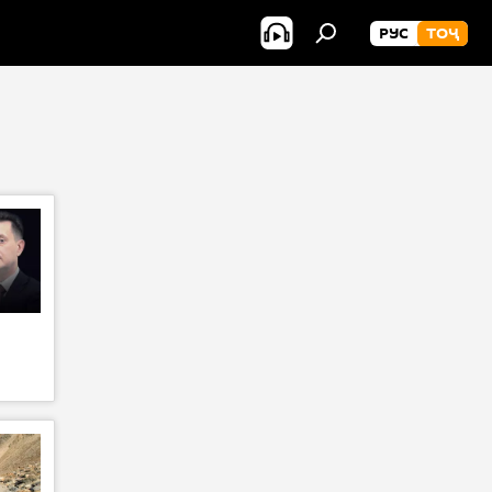
РУС
ТОҶ