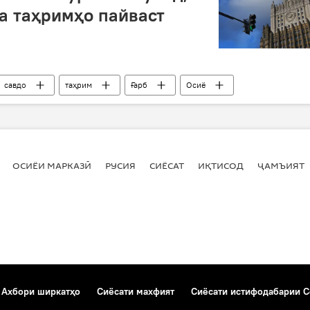
а таҳримҳо пайваст
савдо
таҳрим
Ғарб
Осиё
ОСИЁИ МАРКАЗӢ
РУСИЯ
СИЁСАТ
ИҚТИСОД
ҶАМЪИЯТ
Ахбори ширкатҳо
Сиёсати махфият
Сиёсати истифодабарии C