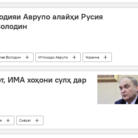
одияи Аврупо алайҳи Русия
Володин
лав Володин
Иттиҳоди Аврупо
Украина
т, ИМА хоҳони сулҳ дар
я
Сиёсат