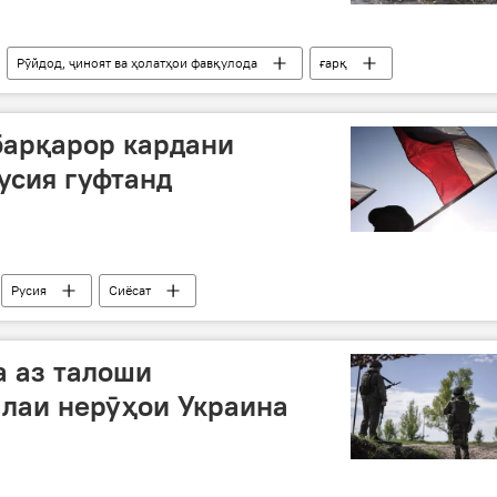
Рӯйдод, ҷиноят ва ҳолатҳои фавқулода
ғарқ
барқарор кардани
усия гуфтанд
Русия
Сиёсат
а аз талоши
лаи нерӯҳои Украина