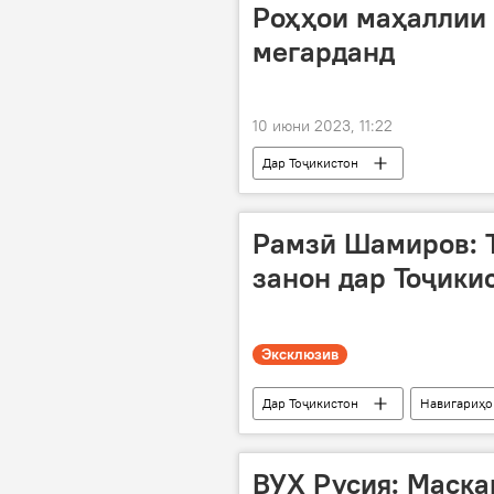
Роҳҳои маҳаллии
мегарданд
10 июни 2023, 11:22
Дар Тоҷикистон
Рамзӣ Шамиров: 
занон дар Тоҷики
Эксклюзив
Дар Тоҷикистон
Навигариҳо
ВУХ Русия: Маска