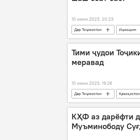
10 июни 2023, 20:23
Дар Тоҷикистон
Ишкошим
Рӯйдод, ҷиноят ва ҳолатҳои фавқуло
Тими ҷудои Тоҷик
меравад
10 июни 2023, 19:26
Дар Тоҷикистон
Қазоқистон
КҲФ аз дарёфти д
Муъминободу Суғ