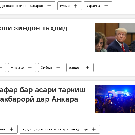
 Донбасс: охирин хабарҳо
Русия
Украина
удофиа
соли зиндон таҳдид
Амрико
Сиёсат
зиндон
афар бар асари таркиш
акбарорӣ дар Анқара
шак
Рӯйдод, ҷиноят ва ҳолатҳои фавқулода