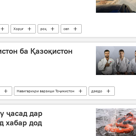
Хоруғ
роҳ
сел
да
истон ба Қазоқистон
Навигариҳои варзиши Тоҷикистон
дзюдо
у ҷасад дар
д хабар дод