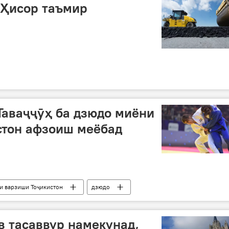
 Ҳисор таъмир
Таваҷҷӯҳ ба дзюдо миёни
стон афзоиш меёбад
и варзиши Тоҷикистон
дзюдо
в тасаввур намекунад,