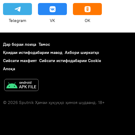
Telegram
VK
OK
Дар бораи лоиҳа
Тамос
Қоидаи истифодабарии мавод
Ахбори ширкатҳо
Сиёсати махфият
Сиёсати истифодабарии Cookie
Алоқа
© 2026 Sputnik Ҳамаи ҳуқуқҳо ҳимоя шудаанд. 18+