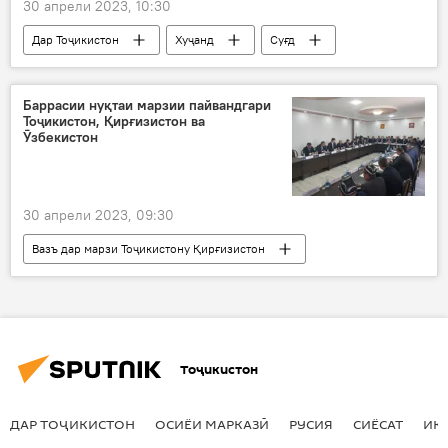
30 апрели 2023, 10:30
Дар Тоҷикистон
Хуҷанд
Суғд
Саноат
коргоҳ
таъсис
Баррасии нуқтаи марзии пайвандгари
Тоҷикистон, Қирғизистон ва
Ӯзбекистон
30 апрели 2023, 09:30
Вазъ дар марзи Тоҷикистону Қирғизистон
Дар Тоҷикистон
Қирғизистон
Ӯзбекистон
марз
музокирот
гуфтушунид
Сиёсат
сарҳад
Тоҷикистон
ДАР ТОҶИКИСТОН
ОСИЁИ МАРКАЗӢ
РУСИЯ
СИЁСАТ
ИҚ