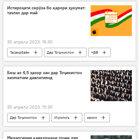
Истироҳати серӯза бо қарори ҳукумат:
таътил дар май
30 апрели 2023, 16:30
Тасвирбаён
Дар Тоҷикистон
ҶБВ
ид
таътил
9-май
моҳи май
Беш аз 4,5 ҳазор зан дар Тоҷикистон
хизматчии давлатиянд
30 апрели 2023, 15:30
Дар Тоҷикистон
Иҷтимоъ
занон
Агентӣ
Медалгирии қаиқронҳои тоҷик дар