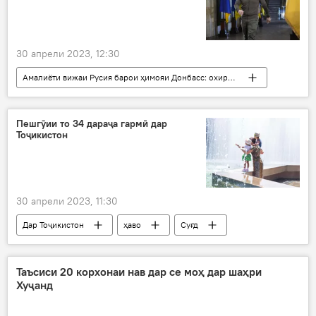
30 апрели 2023, 12:30
Амалиёти вижаи Русия барои ҳимояи Донбасс: охирин хабарҳо
Украина
Дар ҷаҳон
Амният ва мудофиа
Владимир Зеленский
Пешгӯии то 34 дараҷа гармӣ дар
Тоҷикистон
амалиёт
низомӣ
30 апрели 2023, 11:30
Дар Тоҷикистон
ҳаво
Суғд
ВМКБ
Душанбе
Хатлон
ҳароратӣ
Таъсиси 20 корхонаи нав дар се моҳ дар шаҳри
Хуҷанд