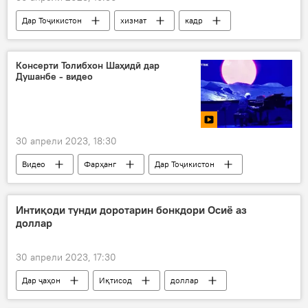
Дар Тоҷикистон
хизмат
кадр
ВМКБ
занон
Сиёсат
Консерти Толибхон Шаҳидӣ дар
Душанбе - видео
30 апрели 2023, 18:30
Видео
Фарҳанг
Дар Тоҷикистон
Толибхон Шаҳидӣ
оҳангсоз
консерт
Душанбе
Интиқоди тунди доротарин бонкдори Осиё аз
доллар
30 апрели 2023, 17:30
Дар ҷаҳон
Иқтисод
доллар
Ҳинд
бонк
танқид