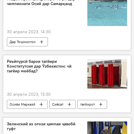
чемпионати Осиё дар Самарқанд
30 апрели 2023, 14:30
Дар Тоҷикистон
Навигариҳои варзиши Тоҷикистон
ҷавонон
писар
духтар
заврақронӣ
Раъйпурсӣ барои тағйири
Конститутсия дар Ӯзбекистон: чӣ
медал
тағйир меёбад?
30 апрели 2023, 13:30
Осиёи Марказӣ
Сиёсат
тағйирот
Конститутсия
раъйпурсӣ
Ӯзбекистон
Зеленский аз оғози ҳамлаи ҷавобӣ
гуфт