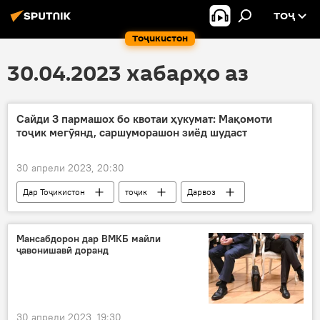
ТОҶ
Тоҷикистон
30.04.2023 хабарҳо аз
Сайди 3 пармашох бо квотаи ҳукумат: Мақомоти
тоҷик мегӯянд, саршуморашон зиёд шудаст
30 апрели 2023, 20:30
Дар Тоҷикистон
тоҷик
Дарвоз
ВМКБ
ҳайвон
ҷонварони нодир
шикор
Мансабдорон дар ВМКБ майли
ҷавонишавӣ доранд
30 апрели 2023, 19:30