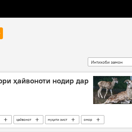
Интихоби замон
ри ҳайвоноти нодир дар
ҳайвонот
муҳити зист
омор