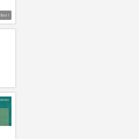
Боз
1