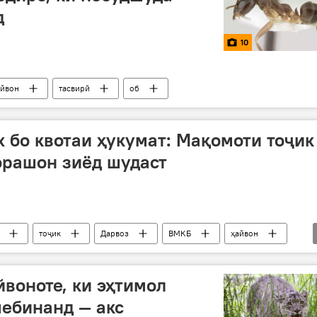
д
10
айвон
тасвирӣ
об
 бо квотаи ҳукумат: Мақомоти тоҷик
орашон зиёд шудаст
тоҷик
Дарвоз
ВМКБ
ҳайвон
йвоноте, ки эҳтимол
ебинанд — акс