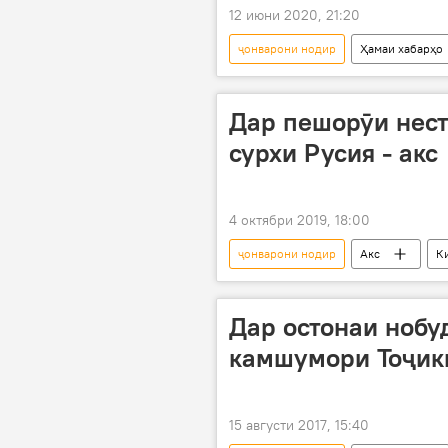
12 июни 2020, 21:20
ҷонварони нодир
Ҳамаи хабарҳо
Хуҷанд
Дар пешорӯи нест
сурхи Русия - акс
4 октябри 2019, 18:00
ҷонварони нодир
Акс
К
Дар остонаи нобу
камшумори Тоҷик
15 августи 2017, 15:40