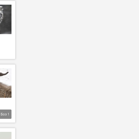
Боз
1