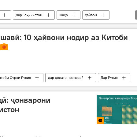
Дар Тоҷикистон
шаҳр
ҳайвон
шавӣ: 10 ҳайвони нодир аз Китоби
итоби Сурхи Русия
дар ҳолати нестшавӣ
Дар Русия
дӣ: ҷонварони
истон