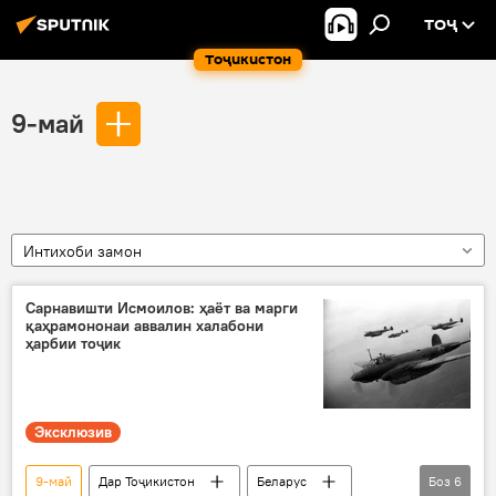
ТОҶ
Тоҷикистон
9-май
Интихоби замон
Сарнавишти Исмоилов: ҳаёт ва марги
қаҳрамононаи аввалин халабони
ҳарбии тоҷик
Эксклюзив
9-май
Дар Тоҷикистон
Беларус
Боз
6