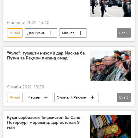
6 апрели 2022, 15:40
9-май
Дар Русия
Маскав
Боз
2
гузашти низомӣ
парад
"Аъло": гузашти низомӣ дар Маскав ба
Путин ва Раҳмон писанд омад
9 майи 2021, 13:28
9-май
Маскав
Эмомалӣ Раҳмон
Боз
3
Владимир Путин
гузашти низомӣ
Рӯзи ғалаба
Куҳансарбозони Тоҷикистон ба Санкт-
Петербург мераванд: дар остонаи 9
май