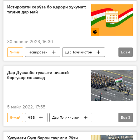
Иҷтимоъ
Тасвирбаён
Истироҳати серӯза бо қарори ҳукумат:
таътил дар май
30 апрели 2023, 16:30
9-май
Тасвирбаён
Дар Тоҷикистон
Боз
4
ҶБВ
ид
таътил
моҳи май
Дар Душанбе гузашти низомӣ
баргузор мешавад
5 майи 2022, 17:55
9-май
ҶБВ
Дар Тоҷикистон
Боз
3
Душанбе
гузашти низомӣ
Иҷтимоъ
Ҳукумати Суғд барои таҷлили Рӯзи