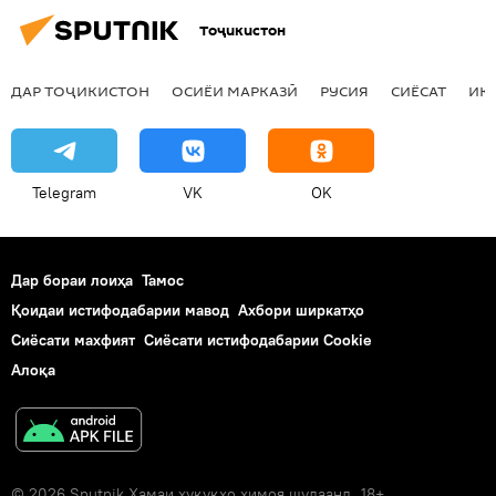
Тоҷикистон
Strategic Culture Foundation
Mediapart
напазируфтани даъват барои ширкат дар рӯзи Пирӯзӣ дар Москав
ДАР ТОҶИКИСТОН
ОСИЁИ МАРКАЗӢ
РУСИЯ
СИЁСАТ
ИҚ
ҶБВ
Дар Русия
Telegram
VK
OK
Дар бораи лоиҳа
Тамос
Қоидаи истифодабарии мавод
Ахбори ширкатҳо
Сиёсати махфият
Сиёсати истифодабарии Cookie
Алоқа
© 2026 Sputnik Ҳамаи ҳуқуқҳо ҳимоя шудаанд. 18+