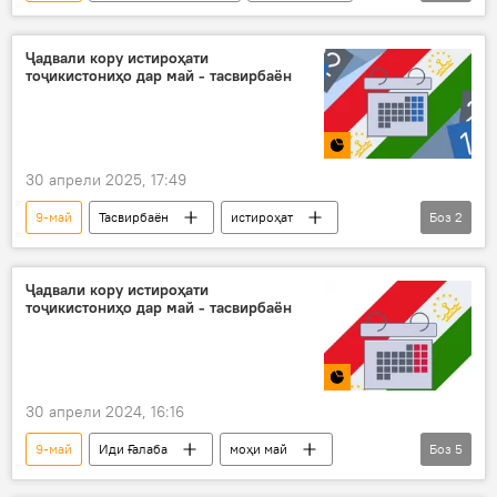
ҷашни рӯзи Ғалаба
куҳансарбоз
Суғд
Хуҷанд
таърих
ҶБВ
Ҷадвали кору истироҳати
тоҷикистониҳо дар май - тасвирбаён
30 апрели 2025, 17:49
9-май
Тасвирбаён
истироҳат
Боз
2
ид
моҳи май
ғалаба
Ҷадвали кору истироҳати
тоҷикистониҳо дар май - тасвирбаён
30 апрели 2024, 16:16
9-май
Иди Ғалаба
моҳи май
Боз
5
истироҳат
кор
Дар Тоҷикистон