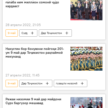
ғалаба ним миллион сомонӣ ҷудо
кардааст
28 апрели 2022, 21:05
9-май
Суғд
Дар Тоҷикистон
Нахустин бор бонувони пойгоҳи 201-
ум 9 май дар Тоҷикистон раҳпаймоӣ
мекунанд
27 апрели 2022, 11:45
9-май
Дар Тоҷикистон
гузашти низомӣ
Режаи низомии 9 май дар майдони
Сурх баргузор мешавад