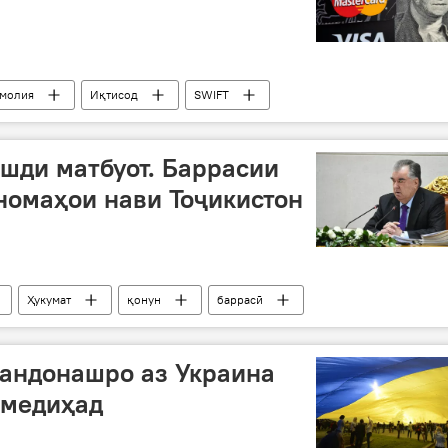
молия
Иқтисод
SWIFT
ушди матбуот. Баррасии
номаҳои нави Тоҷикистон
Ҳукумат
қонун
баррасӣ
вандонашро аз Украина
 медиҳад