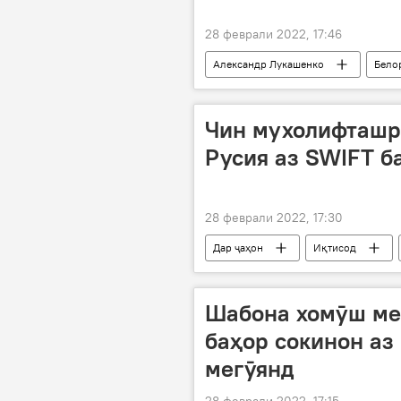
28 феврали 2022, 17:46
Александр Лукашенко
Бело
Чин мухолифташр
Русия аз SWIFT б
28 феврали 2022, 17:30
Дар ҷаҳон
Иқтисод
Шабона хомӯш ме
баҳор сокинон аз
мегӯянд