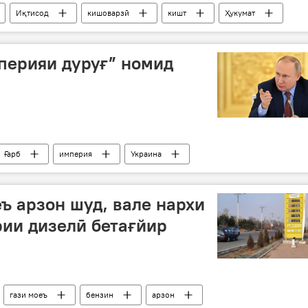
Иқтисод
кишоварзӣ
кишт
Ҳукумат
перияи дуруғ” номид
Ғарб
империя
Украина
еъ арзон шуд, вале нархи
ии дизелӣ бетағйир
гази моеъ
бензин
арзон