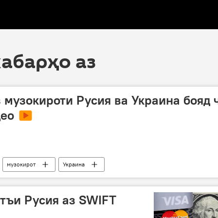
хабарҳо аз
з музокироти Русия ва Украина бояд 
део
музокирот
Украина
атъи Русия аз SWIFT