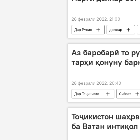
28 феврали 2022, 21:00
Дар Русия
доллар
Аз баробарӣ то р
тарҳи қонуну бар
28 феврали 2022, 20:40
Дар Тоҷикистон
Сиёсат
Тоҷикистон шаҳр
ба Ватан интиқол