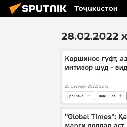
Тоҷикистон
28.02.2022 
Коршинос гуфт, а
интизор шуд - ви
28 феврали 2022, 22:12
Дар Русия
коршинос
"Global Times": Қ
марги доллар аст