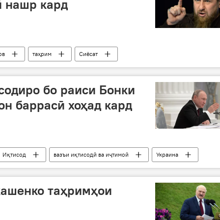
ӣ нашр кард
ов
таҳрим
Сиёсат
содиро бо раиси Бонки
он баррасӣ хоҳад кард
Иқтисод
вазъи иқтисодӣ ва иҷтимоӣ
Украина
кашенко таҳримҳои