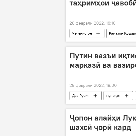
таҳримҳои ҷавоб
28 феврали 2022, 18:10
Чеченистон
Рамазон Қодир
Путин вазъи иқти
марказӣ ва вазир
28 феврали 2022, 18:00
Дар Русия
мулоқот
Ҷопон алайҳи Лу
шахсӣ ҷорӣ кард