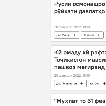
Украина
Русия осмонашро 
рӯйхати давлатҳо
28 феврали 2022, 18:19
Дар Русия
Нақлиёт
Кӣ омаду кӣ рафт
Тоҷикистон мавси
пешвоз мегиранд
28 феврали 2022, 18:15
Дар Тоҷикистон
футбол
"Мӯҳлат то 31 фе