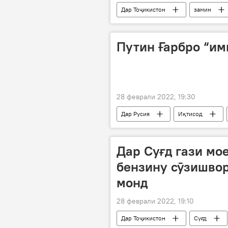
Дар Тоҷикистон
замин
Путин Ғарбро “им
28 феврали 2022, 19:30
Дар Русия
Иқтисод
Дар Суғд гази мо
бензину сӯзишвор
монд
28 феврали 2022, 19:10
Дар Тоҷикистон
Суғд