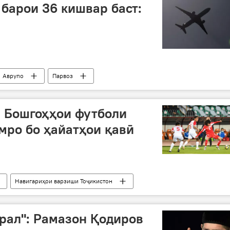
барои 36 кишвар баст:
Аврупо
Парвоз
: Бошгоҳҳои футболи
мро бо ҳайатҳои қавӣ
Навигариҳои варзиши Тоҷикистон
врал": Рамазон Қодиров