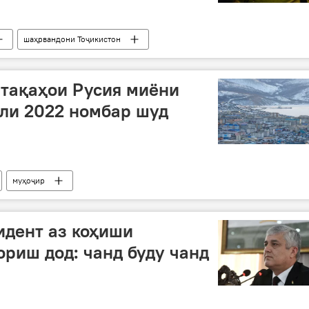
шаҳрвандони Тоҷикистон
тақаҳои Русия миёни
ли 2022 номбар шуд
муҳоҷир
идент аз коҳиши
ориш дод: чанд буду чанд