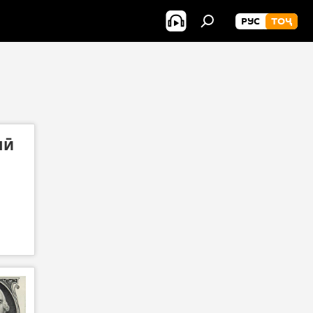
РУС
ТОҶ
чӣ