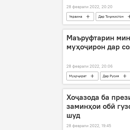
28 феврали 2022, 20:20
Украина
Дар Тоҷикистон
Маъруфтарин мин
муҳоҷирон дар со
28 феврали 2022, 20:06
Муҳоҷират
Дар Русия
Хоҷазода ба през
заминҳои обӣ гуз
шуд
28 феврали 2022, 19:45