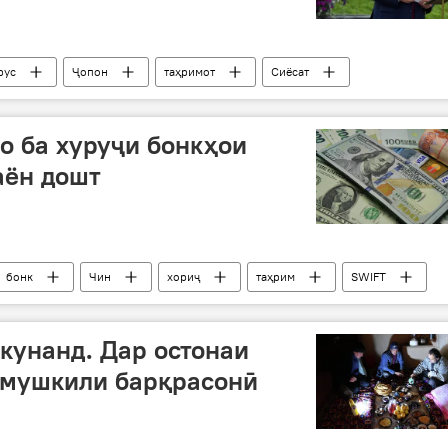
рус
Ҷопон
таҳримот
Сиёсат
о ба хуруҷи бонкҳои
аён дошт
бонк
Чин
хориҷ
таҳрим
SWIFT
кунанд. Дар остонаи
 мушкили барқрасонӣ