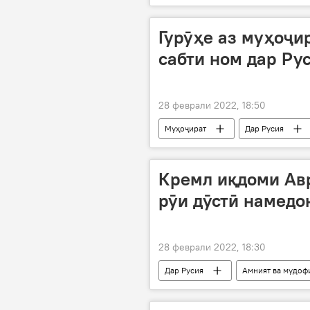
Гурӯҳе аз муҳоҷи
сабти ном дар Рус
28 феврали 2022, 18:50
Муҳоҷират
Дар Русия
Кремл иқдоми Авр
рӯи дӯстӣ намедо
28 феврали 2022, 18:30
Дар Русия
Амният ва мудоф
Иттиҳоди Аврупо
аслиҳа