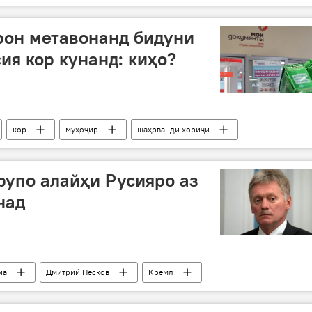
рон метавонанд бидуни
ия кор кунанд: киҳо?
кор
муҳоҷир
шаҳрванди хориҷӣ
упо алайҳи Русияро аз
над
иа
Дмитрий Песков
Кремл
Амалиёти вижаи Русия барои ҳимояи Донбасс: охирин хабарҳо