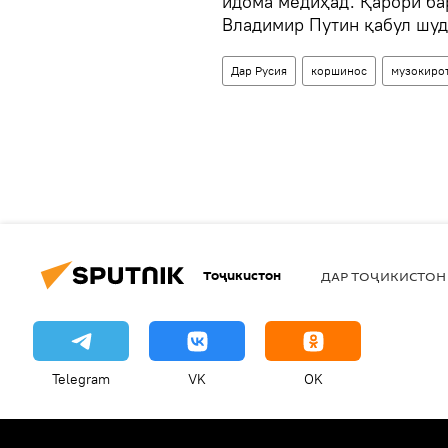
идома медиҳад. Қарори ба
Владимир Путин қабул шуд
Дар Русия
коршинос
музокиро
Тоҷикистон
ДАР ТОҶИКИСТОН
Telegram
VK
OK