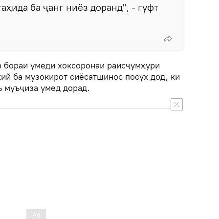
аҳида ба ҷанг ниёз доранд", - гуфт
р бораи умеди хоксоронаи раисҷумҳури
ий ба музокирот сиёсатшинос посух дод, ки
ъ муъҷиза умед дорад.