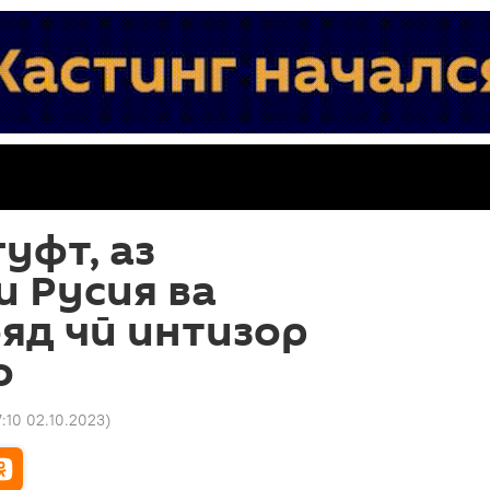
уфт, аз
 Русия ва
яд чӣ интизор
о
7:10 02.10.2023
)