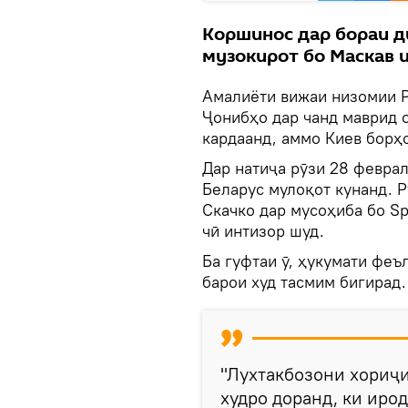
Коршинос дар бораи д
музокирот бо Маскав и
Амалиёти вижаи низомии Р
Ҷонибҳо дар чанд маврид 
кардаанд, аммо Киев борҳо
Дар натиҷа рӯзи 28 феврал
Беларус мулоқот кунанд. 
Скачко дар мусоҳиба бо Sp
чӣ интизор шуд.
Ба гуфтаи ӯ, ҳукумати феъ
барои худ тасмим бигирад.
"Лухтакбозони хориҷ
худро доранд, ки ирод