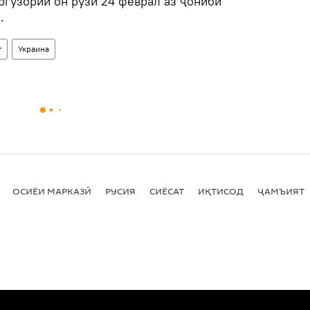
ргузории он рӯзи 24 феврал аз ҷониби
.
т
Украина
ОСИЁИ МАРКАЗӢ
РУСИЯ
СИЁСАТ
ИҚТИСОД
ҶАМЪИЯТ