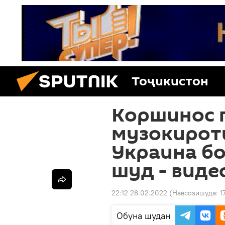
Тоҷикистон
Коршинос г
музокироти
Украина бо
шуд - виде
22:12 28.02.2022
(Навсозишуда:
1
Обуна шудан