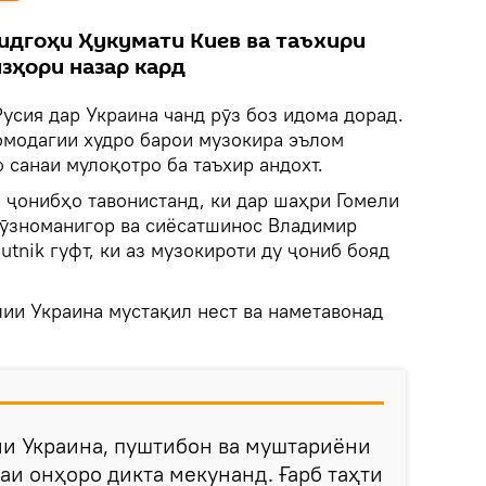
идгоҳи Ҳукумати Киев ва таъхири
зҳори назар кард
усия дар Украина чанд рӯз боз идома дорад.
омодагии худро барои музокира эълом
 санаи мулоқотро ба таъхир андохт.
 ҷонибҳо тавонистанд, ки дар шаҳри Гомели
Рӯзноманигор ва сиёсатшинос Владимир
utnik гуфт, ки аз музокироти ду ҷониб бояд
лии Украина мустақил нест ва наметавонад
ии
Украина, пуштибон ва муштариёни
аи онҳоро дикта мекунанд. Ғарб таҳти