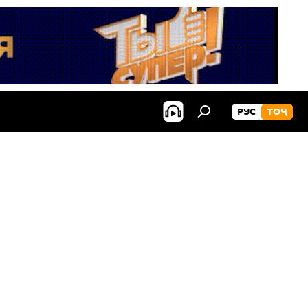
РУС
ТОҶ