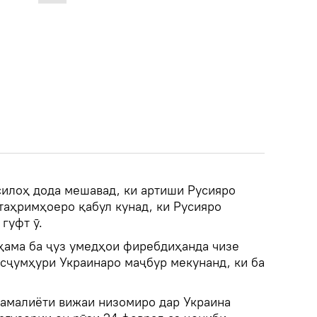
силоҳ дода мешавад, ки артиши Русияро
 таҳримҳоеро қабул кунад, ки Русияро
гуфт ӯ.
 ҳама ба ҷуз умедҳои фиребдиҳанда чизе
аисҷумҳури Украинаро маҷбур мекунанд, ки ба
 амалиёти вижаи низомиро дар Украина