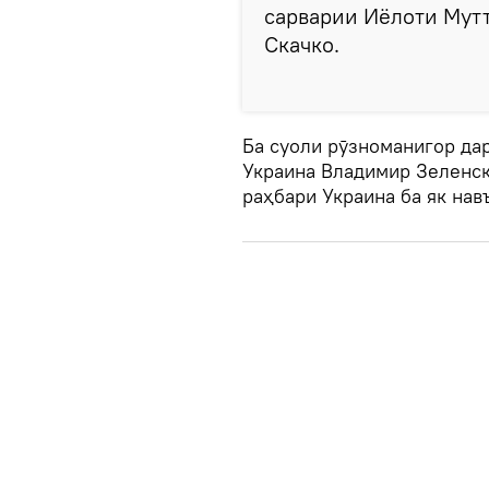
сарварии Иёлоти Мутт
Скачко.
Ба суоли рӯзноманигор да
Украина Владимир Зеленск
раҳбари Украина ба як нав