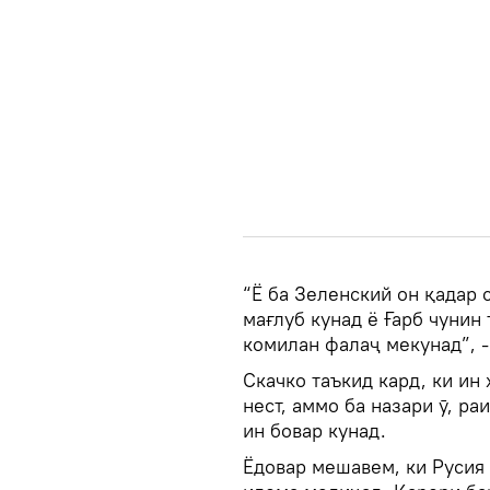
“Ё ба Зеленский он қадар 
мағлуб кунад ё Ғарб чунин
комилан фалаҷ мекунад”, - 
Скачко таъкид кард, ки ин
нест, аммо ба назари ӯ, р
ин бовар кунад.
Ёдовар мешавем, ки Русия