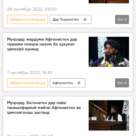
28 сентябри 2022, 09:00
Забеҳуллоҳ Муҷоҳид
Дар Тоҷикистон
Боз
4
Афғонистон
Толибон
Амният ва мудофиа
нигаронӣ
Муҷоҳид: мардуми Афғонистон дар
таҳкими пояҳои низом бо ҳукумат
ҳамкорӣ кунанд
7 сентябри 2022, 18:40
Забеҳуллоҳ Муҷоҳид
Афғонистон
Боз
4
Толибон
мардум
Ҳукумат
ҳамкорӣ
Муҷоҳид: Бегонагон дар пайи
танишофаринӣ миёни Афғонистон ва
ҳамсоягонаш ҳастанд