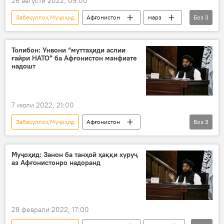
26 августи 2022, 09:00
Забеҳуллоҳ Муҷоҳид
Афғонистон
марз
Боз
3
ҳамсоя
мушкилот
Осиёи Марказӣ
Толибон: Унвони “муттаҳиди аслии
ғайри НАТО” ба Афғонистон манфиате
надошт
7 июли 2022, 21:00
Забеҳуллоҳ Муҷоҳид
Афғонистон
Боз
3
Осиёи Марказӣ
НАТО
Толибон
Муҷоҳид: Занон ба танҳоӣ ҳаққи хуруҷ
аз Афғонистонро надоранд
28 феврали 2022, 17:00