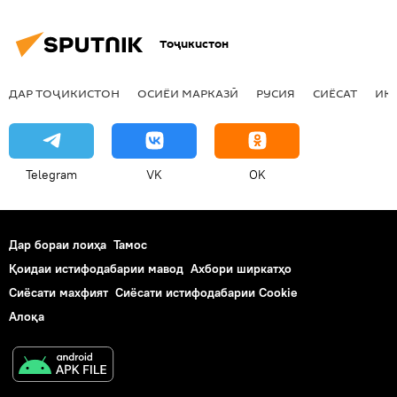
Ҳамаи хабарҳо
Амният ва мудофиа
Тоҷикистон
Афғонистон
Ғазнӣ
ҳаракати "Толибон"
ДАР ТОҶИКИСТОН
ОСИЁИ МАРКАЗӢ
РУСИЯ
СИЁСАТ
ИҚ
фирори беш аз 200 маҳбус
ҳуҷуми тундравҳо ба зиндони Ғазнӣ
Telegram
VK
OK
Дар бораи лоиҳа
Тамос
Қоидаи истифодабарии мавод
Ахбори ширкатҳо
Сиёсати махфият
Сиёсати истифодабарии Cookie
Алоқа