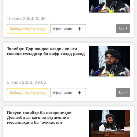
11 июли 2023, 15:30
Забеҳуллоҳ Муҷоҳид
Афғонистон
Боз
5
Осиёи Марказӣ
аслиҳа
фурӯш
рад
Толибон
Толибҳо: Дар ояндаи наздик кишти
маводи мухаддир ба сифр хоҳад расид
3 майи 2023, 09:02
Забеҳуллоҳ Муҷоҳид
Афғонистон
Боз
4
Толибон
маводи мухаддир
мубориза
қочоқ
Посухи толибҳо ба нигарониҳои
Душанбе аз ҳамлаи эҳтимолии
мусаллаҳона ба Тоҷикистон