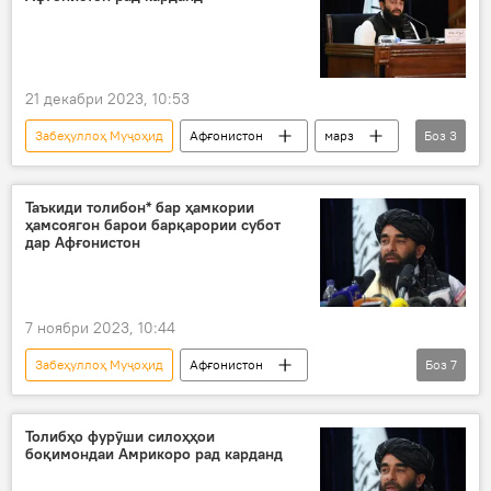
Марзи Тоҷикистону Афғонистон: ҳоло чӣ рух дода истодааст?
21 декабри 2023, 10:53
Забеҳуллоҳ Муҷоҳид
Афғонистон
марз
Боз
3
таҳдид
Дар Тоҷикистон
Толибон
Таъкиди толибон* бар ҳамкории
ҳамсоягон барои барқарории субот
дар Афғонистон
7 ноябри 2023, 10:44
Забеҳуллоҳ Муҷоҳид
Афғонистон
Боз
7
Осиёи Марказӣ
Ӯзбекистон
Кобул
кишвари ҳамсоя
ҳамсоя
Толибон
Толибҳо фурӯши силоҳҳои
боқимондаи Амрикоро рад карданд
субот