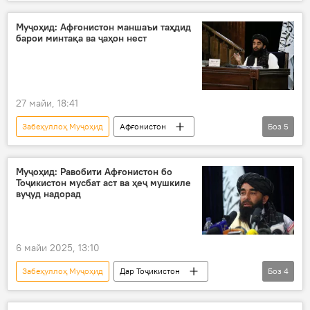
Афғонистон
марз
задухӯрд
қочоқ
қочоқи маводи мухаддир
Муҷоҳид: Афғонистон маншаъи таҳдид
барои минтақа ва ҷаҳон нест
27 майи, 18:41
Забеҳуллоҳ Муҷоҳид
Афғонистон
Боз
5
Толибон
Осиёи Марказӣ
таҳдид
Амният ва мудофиа
Дар ҷаҳон
Муҷоҳид: Равобити Афғонистон бо
Тоҷикистон мусбат аст ва ҳеҷ мушкиле
вуҷуд надорад
6 майи 2025, 13:10
Забеҳуллоҳ Муҷоҳид
Дар Тоҷикистон
Боз
4
Афғонистон
Толибон
равобит