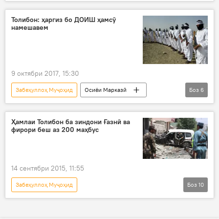
Толибон
ташкил
артиш
Толибон: ҳаргиз бо ДОИШ ҳамсӯ
намешавем
9 октябри 2017, 15:30
Забеҳуллоҳ Муҷоҳид
Осиёи Марказӣ
Боз
6
Ҳамаи хабарҳо
Амният ва мудофиа
Толибон
ДОИШ
Ҳамлаи Толибон ба зиндони Ғазнӣ ва
фирори беш аз 200 маҳбус
ҷанги Толибону ДОИШ
Афғонистон
14 сентябри 2015, 11:55
Забеҳуллоҳ Муҷоҳид
Боз
10
Рӯйдод, ҷиноят ва ҳолатҳои фавқулода
Осиёи Марказӣ
Дар ҷаҳон