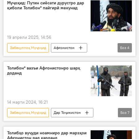
ҳамкорӣ
Муҷоҳид: Путин сиёсати дурустро дар
қиболи Толибон* пайгирӣ мекунад
19 апрели 2025, 14:56
Забеҳуллоҳ Муҷоҳид
Афғонистон
Боз
4
Толибон
Русия
Сиёсат
Владимир Путин
Толибон* вазъи Афғонистонро шарҳ
доданд
14 марти 2024, 16:21
Забеҳуллоҳ Муҷоҳид
Дар Тоҷикистон
Боз
7
Афғонистон
СПАД
вокуниш
Толибон
марз
террористӣ
Толибҳо вуҷуди ноамниро дар марзҳои
Афғонистон рад карданд