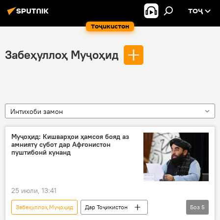
ТОҶ
Тоҷикистон
Забеҳуллоҳ Муҷоҳид
Интихоби замон
Муҷоҳид: Кишварҳои ҳамсоя бояд аз
амнияту субот дар Афғонистон
пуштибонӣ кунанд
25 июли, 13:41
Забеҳуллоҳ Муҷоҳид
Дар Тоҷикистон
Боз
5