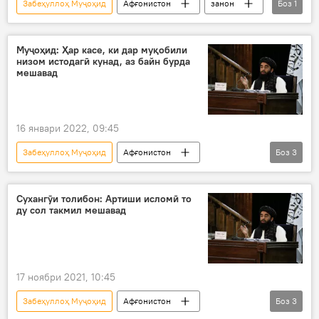
Забеҳуллоҳ Муҷоҳид
Афғонистон
занон
Боз
1
хориҷ
Муҷоҳид: Ҳар касе, ки дар муқобили
низом истодагӣ кунад, аз байн бурда
мешавад
16 январи 2022, 09:45
Забеҳуллоҳ Муҷоҳид
Афғонистон
Боз
3
Толибон
Осиёи Марказӣ
низом
Сухангӯи толибон: Артиши исломӣ то
ду сол такмил мешавад
17 ноябри 2021, 10:45
Забеҳуллоҳ Муҷоҳид
Афғонистон
Боз
3