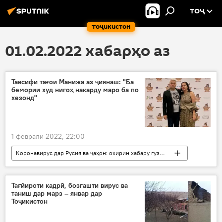
ТОҶ
Тоҷикистон
01.02.2022 хабарҳо аз
Тавсифи тағои Манижа аз ҷиянаш: "Ба
бемории худ нигоҳ накарду маро ба по
хезонд"
1 феврали 2022, 22:00
Коронавирус дар Русия ва ҷаҳон: охирин хабару гузоришҳо
Тандурустӣ
тавсиф
Манижа Сангин
коронавирус
Тағйироти кадрӣ, бозгашти вирус ва
таниш дар марз – январ дар
Тоҷикистон