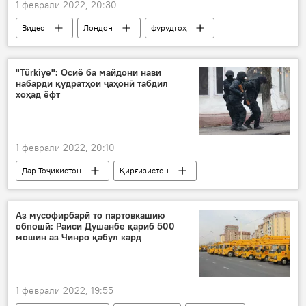
1 феврали 2022, 20:30
Видео
Лондон
фурудгоҳ
ҳавопаймо
шамол
нишаст
изтирорӣ
"Türkiye": Осиё ба майдони нави
набарди қудратҳои ҷаҳонӣ табдил
хоҳад ёфт
1 феврали 2022, 20:10
Дар Тоҷикистон
Қирғизистон
Осиёи Марказӣ
даргирӣ
Осиё
Аз мусофирбарӣ то партовкашию
обпошӣ: Раиси Душанбе қариб 500
мошин аз Чинро қабул кард
1 феврали 2022, 19:55