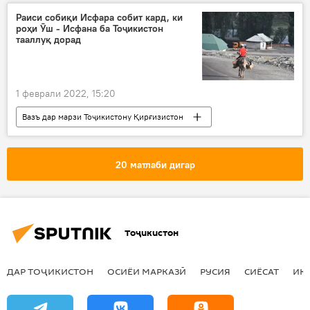
омикрон
Раиси собиқи Исфара собит кард, ки
роҳи Ӯш - Исфана ба Тоҷикистон
тааллуқ дорад
1 феврали 2022, 15:20
Вазъ дар марзи Тоҷикистону Қирғизистон
Дар Тоҷикистон
Қирғизистон
Исфара
муноқишаи марзӣ
20 матлаби дигар
Тоҷикистон
ДАР ТОҶИКИСТОН
ОСИЁИ МАРКАЗӢ
РУСИЯ
СИЁСАТ
ИҚ