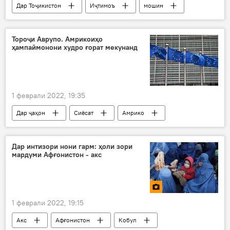
Дар Тоҷикистон
Иҷтимоъ
мошин
Душанбе
ёрӣ
хадамоти коммуналӣ
манзил
Тороҷи Аврупо. Амрикоиҳо
ҳампаймонони худро ғорат мекунанд
1 феврали 2022, 19:35
Дар ҷаҳон
Сиёсат
Амрико
Ғарб
Дар Русия
Украина
Дар интизори нони гарм: ҳоли зори
мардуми Афғонистон - акс
1 феврали 2022, 19:15
Акс
Афғонистон
Кобул