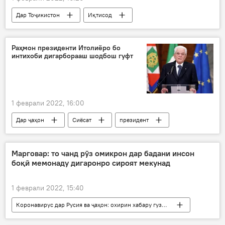
Дар Тоҷикистон
Иқтисод
Хадамоти зиддиинҳисорӣ
орд
Раҳмон президенти Итолиёро бо
интихоби дигарборааш шодбош гуфт
1 феврали 2022, 16:00
Дар ҷаҳон
Сиёсат
президент
Эмомалӣ Раҳмон
шодбош
табрик
Итолиё
Марговар: то чанд рӯз омикрон дар бадани инсон
боқӣ мемонаду дигаронро сироят мекунад
1 феврали 2022, 15:40
Коронавирус дар Русия ва ҷаҳон: охирин хабару гузоришҳо
Тандурустӣ
пизишк
коронавирус