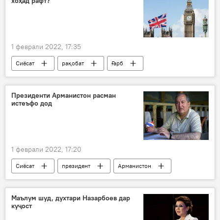
хоҳад рафт?
1 феврали 2022, 17:35
Сиёсат
рақобат
Ғарб
Дар Русия
Президенти Арманистон расман
истеъфо дод
1 феврали 2022, 17:20
Сиёсат
президент
Арманистон
истеъфо
Маълум шуд, духтари Назарбоев дар
куҷост