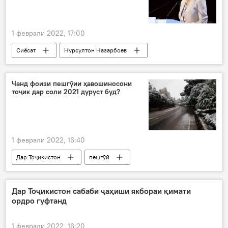
1 феврали 2022, 17:00
Сиёсат
Нурсултон Назарбоев
Қазоқистон
Осиёи Марказӣ
Чанд фоизи пешгӯии ҳавошиносони
тоҷик дар соли 2021 дуруст буд?
1 феврали 2022, 16:40
Дар Тоҷикистон
пешгӯӣ
Кумитаи ҳифзи муҳити зист
дурустии хабарҳо
об
ҳаво
Дар Тоҷикистон сабаби ҷаҳиши якбораи қимати
ордро гуфтанд
1 феврали 2022, 16:20