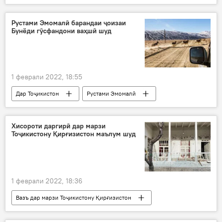
Рустами Эмомалӣ барандаи ҷоизаи
Бунёди гӯсфандони ваҳшӣ шуд
1 феврали 2022, 18:55
Дар Тоҷикистон
Рустами Эмомалӣ
ҳифз
Кумитаи ҳифзи муҳити зист
гӯсфанд
Хисороти даргирӣ дар марзи
Тоҷикистону Қирғизистон маълум шуд
1 феврали 2022, 18:36
Вазъ дар марзи Тоҷикистону Қирғизистон
Дар Тоҷикистон
Қирғизистон