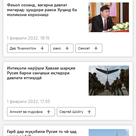
баҳси марзӣ
муноқишаи марзӣ
Фаъол созанд, вагарна давлат
мегирад: ҳушдори раиси Хуҷанд ба
ҳисоб
хисорот
моликони корхонаҳо
1 феврали 2022, 18:15
Дар Тоҷикистон
раис
Саноат
Хуҷанд
коргоҳ
Интиқоли нерӯҳои Ҳавзаи шарқии
Русия барои санҷиши иқтидори
давлати иттиҳодӣ
1 феврали 2022, 17:55
Амният ва мудофиа
Сергей Шойгу
Белорус
нерӯ
размоиш
низомиён
Дар Русия
Ғарб дар муқобили Русия то чӣ ҳад