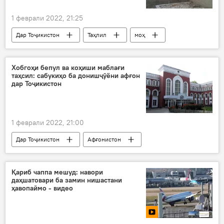
1 феврали 2022, 21:25
Дар Тоҷикистон
Таҳлил
моҳ
аз 1 то 31 январ
ҷамъбаст
сарҳад
тағйироти кадрӣ
коронавирус
Хобгоҳи бепул ва коҳиши маблағи
таҳсил: сабукиҳо ба донишҷӯёни афғон
дар Тоҷикистон
1 феврали 2022, 21:00
Дар Тоҷикистон
Афғонистон
Маориф
ДДТТ ба номи Сино
донишҷӯён
ДМТ
Қариб чаппа мешуд: навори
даҳшатовари ба замин нишастани
ҳавопаймо - видео