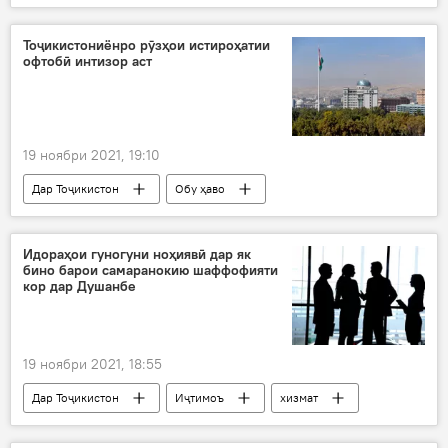
вилоят
борон
барф
Боду ҳаво
Тоҷикистониёнро рӯзҳои истироҳатии
офтобӣ интизор аст
19 ноябри 2021, 19:10
Дар Тоҷикистон
Обу ҳаво
истироҳат
таътил
гарму офтобӣ
гарм
Идораҳои гуногуни ноҳиявӣ дар як
бино барои самаранокию шаффофияти
кор дар Душанбе
19 ноябри 2021, 18:55
Дар Тоҷикистон
Иҷтимоъ
хизмат
якҷоя
хизматчиёни давлатӣ