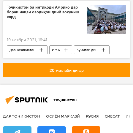
Тоҷикистон ба интиқоди Амрико дар
бораи нақзи озодиҳои динӣ вокуниш
кард
19 ноябри 2021, 16:41
Дар Тоҷикистон
ИМА
Кумитаи дин
вокуниш
гузориш
Дин ва оин
20 матлаби дигар
Тоҷикистон
ДАР ТОҶИКИСТОН
ОСИЁИ МАРКАЗӢ
РУСИЯ
СИЁСАТ
ИҚ