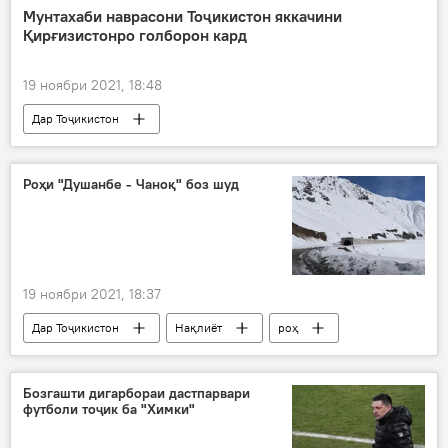
корманд
Мунтахаби наврасони Тоҷикистон яккачини
Қирғизистонро голборон кард
19 ноябри 2021, 18:48
Дар Тоҷикистон
Навигариҳои варзиши Тоҷикистон
Қирғизистон
пирӯзӣ
футбол
Роҳи "Душанбе - Чаноқ" боз шуд
19 ноябри 2021, 18:37
Дар Тоҷикистон
Нақлиёт
роҳ
Бозгашти дигарбораи дастпарвари
футболи тоҷик ба "Химки"