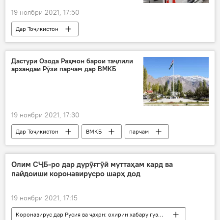
19 ноябри 2021, 17:50
Дар Тоҷикистон
Рӯйдод, ҷиноят ва ҳолатҳои фавқулода
Турсунзода
Дастури Озода Раҳмон барои таҷлили
арзандаи Рӯзи парчам дар ВМКБ
19 ноябри 2021, 17:30
Дар Тоҷикистон
ВМКБ
парчам
идора
Муассиса
дастгоҳи иҷроияи президент
Олим СҶБ-ро дар дурӯғгӯӣ муттаҳам кард ва
пайдоиши коронавирусро шарҳ дод
19 ноябри 2021, 17:15
Коронавирус дар Русия ва ҷаҳон: охирин хабару гузоришҳо