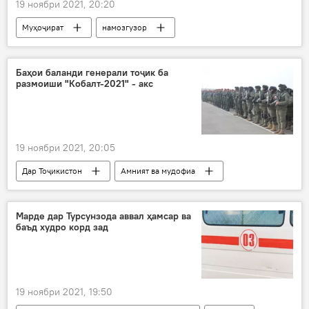
19 ноябри 2021, 20:20
Муҳоҷират
намозгузор
мусулмонон
Дар Русия
Дин ва оин
Баҳои баланди генерали тоҷик ба
размоиши "Кобалт-2021" - акс
19 ноябри 2021, 20:05
Дар Тоҷикистон
Амният ва мудофиа
СААД
машқҳои низомӣ
Марде дар Турсунзода аввал ҳамсар ва
баъд худро корд зад
19 ноябри 2021, 19:50