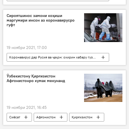
ИМА
Илм ва фанноварӣ
Олимон
пайдоиш
ваксина
коронавирус
Сироятшинос замони коҳиши
маргумири инсон аз коронавирусро
гуфт
19 ноябри 2021, 17:00
Коронавирус дар Русия ва ҷаҳон: охирин хабару гузоришҳо
Тандурустӣ
Дар Русия
коронавирус
Ӯзбекистону Қирғизистон
Афғонистонро кумак мекунанд
19 ноябри 2021, 16:45
Сиёсат
Афғонистон
Қирғизистон
Ӯзбекистон
кӯмаки башардӯстона