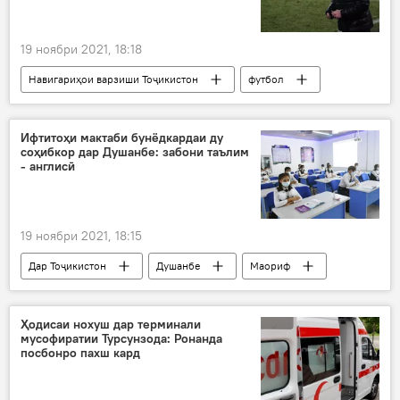
19 ноябри 2021, 18:18
Навигариҳои варзиши Тоҷикистон
футбол
Сармураббӣ
Игор Черевченко
Дар Русия
Ифтитоҳи мактаби бунёдкардаи ду
соҳибкор дар Душанбе: забони таълим
- англисӣ
19 ноябри 2021, 18:15
Дар Тоҷикистон
Душанбе
Маориф
мактаб
дарс
омӯзгори забони англисӣ
Ҳодисаи нохуш дар терминали
мусофиратии Турсунзода: Ронанда
посбонро пахш кард