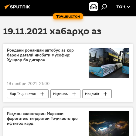
ТОҶ
Тоҷикистон
19.11.2021 хабарҳо аз
Рондани ронандаи автобус аз кор
барои дағалӣ нисбати мусофир:
Ҳушдор ба дигарон
19 ноябри 2021, 21:00
Дар Тоҷикистон
Иҷтимоъ
Нақлиёт
ҷамъият
автобус
Раҳмон калонтарин Маркази
фароғатию тиҷоратии Тоҷикистонро
ифтитоҳ кард