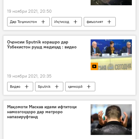
19 ноябри 2021, 20:50
Дар Тоҷикистон
Иқтисод
фаъолият
Душанбе
марказ
савдо
Оҷонсии Sputnik корашро дар
Ӯзбекистон рушд медиҳад : видео
19 ноябри 2021, 20:35
Видео
Sputnik
ҳамкорӣ
Ӯзбекистон
рушд
Мақомоти Маскав идеяи ифтитоҳи
намозгоҳҳоро дар метроро
напазируфтанд