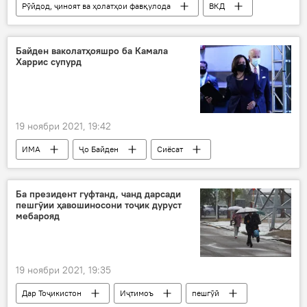
Рӯйдод, ҷиноят ва ҳолатҳои фавқулода
ВКД
Турсунзода
захми корд
Байден ваколатҳояшро ба Камала
Харрис супурд
19 ноябри 2021, 19:42
ИМА
Ҷо Байден
Сиёсат
Ба президент гуфтанд, чанд дарсади
пешгӯии ҳавошиносони тоҷик дуруст
мебарояд
19 ноябри 2021, 19:35
Дар Тоҷикистон
Иҷтимоъ
пешгӯӣ