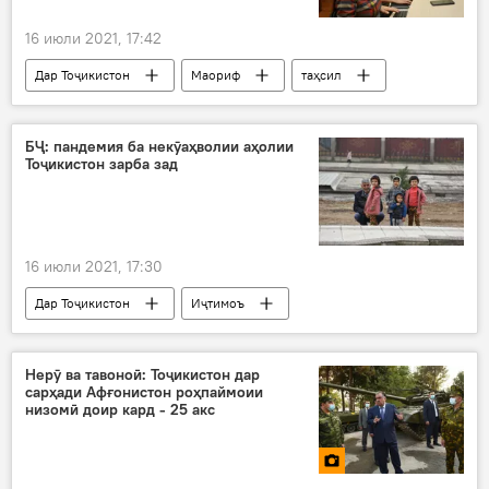
16 июли 2021, 17:42
Дар Тоҷикистон
Маориф
таҳсил
донишгоҳ
донишҷӯ
БҶ: пандемия ба некӯаҳволии аҳолии
Тоҷикистон зарба зад
16 июли 2021, 17:30
Дар Тоҷикистон
Иҷтимоъ
Муҳоҷират
аҳолӣ
пандемия
коронавирус
бонк
Нерӯ ва тавоноӣ: Тоҷикистон дар
сарҳади Афғонистон роҳпаймоии
низомӣ доир кард - 25 акс