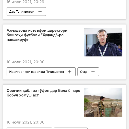
16 июли 2021, 20:26
Дар Тоҷикистон
Рӯйдод, ҷиноят ва ҳолатҳои фавқулода
Олмон
кофтукоб
муроҷиат
Аҳмадзода истеъфои директори
бошгоҳи футболи “Хуҷанд”-ро
напазируфт
16 июли 2021, 20:00
Навигариҳои варзиши Тоҷикистон
Суғд
Хуҷанд
Раҷаббой Аҳмадзода
истеъфо
футбол
даста
Оромии қабл аз тӯфон дар Балх ё чаро
Кобул хомӯш аст
16 июли 2021, 20:00