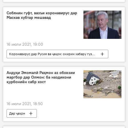
Дар Тоҷикистон
Афғонистон
сафир
Кобул
мулоқот
гурезагон
Собянин гуфт, вазъи коронавирус дар
Маскав хубтар мешавад
изҳори сипос
16 июли 2021, 19:00
Коронавирус дар Русия ва ҷаҳон: охирин хабару гузоришҳо
Маскав
Тандурустӣ
Сергей Собянин
вазъ
коронавирус
Андуҳи Эмомалӣ Раҳмон аз обхезии
маргбор дар Олмон: ба наздикони
қурбониён сабр хост
16 июли 2021, 18:50
Дар ҷаҳон
Рӯйдод, ҷиноят ва ҳолатҳои фавқулода