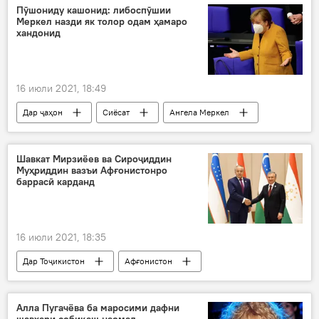
Олмон
нишон
Пӯшониду кашонид: либоспӯшии
Меркел назди як толор одам ҳамаро
Ситоди ҳолатҳои фавқулодда
хандонид
16 июли 2021, 18:49
Дар ҷаҳон
Сиёсат
Ангела Меркел
Шавкат Мирзиёев ва Сироҷиддин
Муҳриддин вазъи Афғонистонро
баррасӣ карданд
16 июли 2021, 18:35
Дар Тоҷикистон
Афғонистон
Тошканд
Ӯзбекистон
Осиёи Марказӣ
мулоқот
Алла Пугачёва ба маросими дафни