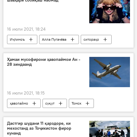
шавҳари собиқаш наомад
Шавкат Мирзиёев
Сироҷиддин Муҳриддин
16 июли 2021, 18:24
Иҷтимоъ
Алла Пугачёва
ситораҳо
Дар Русия
Коронавирус дар Русия ва ҷаҳон: охирин хабару гузоришҳо
Ҳамаи мусофирони ҳавопаймои Ан -
28 зиндаанд
16 июли 2021, 18:15
ҳавопаймо
суқут
Томск
нишасти изтирорӣ
Дар Русия
Дастгир шудани 11 қарздоре, ки
мехостанд аз Тоҷикистон фирор
кунанд