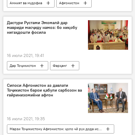
Амният ва мудофиа
Афғонистон
Толибон
Осиёи Марказӣ
Балх
Ато Муҳаммади Нур
Дастури Рустами Эмомалӣ дар
мавриди масҷиду намоз: бо ниқобу
нигаҳдошти фосила
16 июли 2021, 19:41
Дар Тоҷикистон
Фарҳанг
Тандурустӣ
беҳдоштӣ
намоз
коронавирус
Сипоси Афғонистон аз давлати
Тоҷикистон барои қабули сарбозон ва
ғайринизомиёни афғон
16 июли 2021, 19:35
Марзи Тоҷикистону Афғонистон: ҳоло чӣ рух дода истодааст?