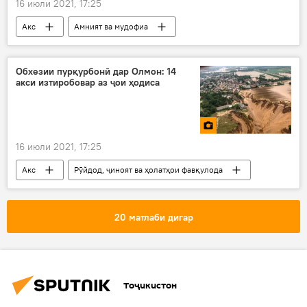
16 июли 2021, 17:25
Акс
Амният ва мудофиа
Эмомалӣ Раҳмон
Обхезии пурқурбонӣ дар Олмон: 14
акси изтиробовар аз ҷои ҳодиса
16 июли 2021, 17:25
Акс
Рӯйдод, ҷиноят ва ҳолатҳои фавқулода
Олмон
обхезӣ
20 матлаби дигар
Тоҷикистон