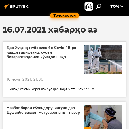
ТОҶ
Тоҷикистон
16.07.2021 хабарҳо аз
Дар Хуҷанд мубориза бо Covid-19-ро
ҷиддӣ гирифтанд: оғози
безараргардонии кӯчаҳои шаҳр
16 июли 2021, 21:00
Мавҷи сеюми коронавирус дар Тоҷикистон: охирин хабару гузоришҳо
Дар Тоҷикистон
нигаронӣ
Хуҷанд
мақомот
кӯча
коронавирус
Навбат барои сӯзандору: чигуна дар
Душанбе ваксин мегузаронанд - навор