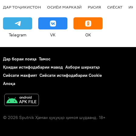
ДАР ТОҶИКИСТОН
ОСИЁИ МАРКАЗӢ
РУСИЯ
СИЁСАТ
ИҚ
Telegram
VK
OK
Дар бораи лоиҳа
Тамос
Қоидаи истифодабарии мавод
Ахбори ширкатҳо
Сиёсати махфият
Сиёсати истифодабарии Cookie
Алоқа
© 2026 Sputnik Ҳамаи ҳуқуқҳо ҳимоя шудаанд. 18+