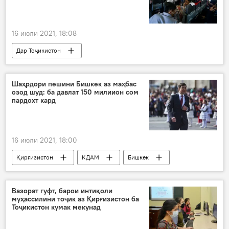
16 июли 2021, 18:08
Дар Тоҷикистон
Рӯйдод, ҷиноят ва ҳолатҳои фавқулода
марз
қарздиҳӣ
Шаҳрдори пешини Бишкек аз маҳбас
озод шуд: ба давлат 150 милиион сом
пардохт кард
16 июли 2021, 18:00
Қирғизистон
КДАМ
Бишкек
озод
маҳбас
шаҳрдор
Вазорат гуфт, барои интиқоли
муҳассилини тоҷик аз Қирғизистон ба
Тоҷикистон кумак мекунад