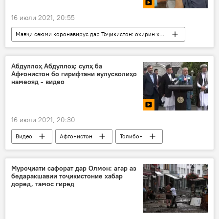
16 июли 2021, 20:55
Мавҷи сеюми коронавирус дар Тоҷикистон: охирин хабару гузоришҳо
Видео
Тандурустӣ
ваксина
коронавирус
Абдуллоҳ Абдуллоҳ: сулҳ ба
Афғонистон бо гирифтани вулусволиҳо
намеояд - видео
16 июли 2021, 20:30
Видео
Афғонистон
Толибон
Абдуллоҳ Абдуллоҳ
Ҳамид Карзай
музокирот
нишаст
Муроҷиати сафорат дар Олмон: агар аз
бедаракшавии тоҷикистоние хабар
доред, тамос гиред