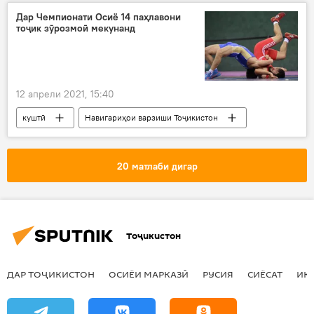
Дар Чемпионати Осиё 14 паҳлавони
тоҷик зӯрозмоӣ мекунанд
12 апрели 2021, 15:40
куштӣ
Навигариҳои варзиши Тоҷикистон
Дар Тоҷикистон
20 матлаби дигар
Тоҷикистон
ДАР ТОҶИКИСТОН
ОСИЁИ МАРКАЗӢ
РУСИЯ
СИЁСАТ
ИҚ