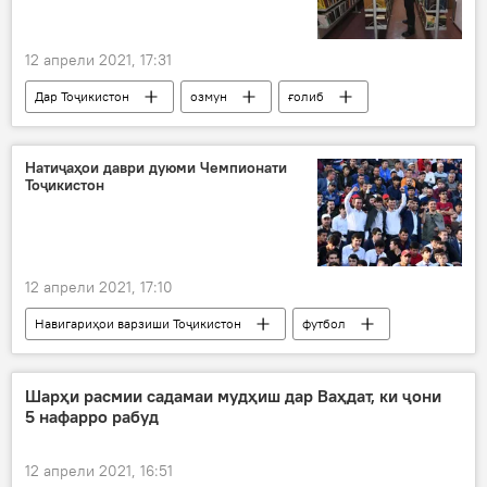
12 апрели 2021, 17:31
Дар Тоҷикистон
озмун
ғолиб
тоҷикон
Натиҷаҳои даври дуюми Чемпионати
Тоҷикистон
12 апрели 2021, 17:10
Навигариҳои варзиши Тоҷикистон
футбол
тим
чемпионат
Дар Тоҷикистон
Шарҳи расмии садамаи мудҳиш дар Ваҳдат, ки ҷони
5 нафарро рабуд
12 апрели 2021, 16:51