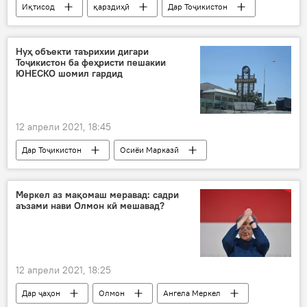
Иқтисод
қарздиҳӣ
Дар Тоҷикистон
Амонатбонк
Нуҳ объекти таърихии дигари
Тоҷикистон ба феҳристи пешакии
ЮНЕСКО шомил гардид
12 апрели 2021, 18:45
Дар Тоҷикистон
Осиёи Марказӣ
Роҳи абрешим
таърихӣ
мероси фарҳангӣ
Меркел аз мақомаш меравад: садри
аъзами нави Олмон кӣ мешавад?
12 апрели 2021, 18:25
Дар ҷаҳон
Олмон
Ангела Меркел