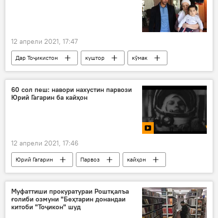
12 апрели 2021, 17:47
Дар Тоҷикистон
куштор
кӯмак
Дар Русия
Ҳувайдо
Қазияи куштори Ҳувайдои ғӯрамарг дар Серпухов
60 сол пеш: навори нахустин парвози
Юрий Гагарин ба кайҳон
12 апрели 2021, 17:46
Юрий Гагарин
Парвоз
кайҳон
Навор
Муфаттиши прокуратураи Роштқалъа
ғолиби озмуни "Беҳтарин донандаи
китоби "Тоҷикон" шуд