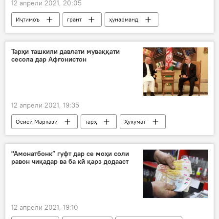
12 апрели 2021, 20:05
Иҷтимоъ
грант
ҳунарманд
занон
Аҳмадзода
Дар Тоҷикистон
Суғд
Тарҳи ташкили давлати муваққати
сесола дар Афғонистон
12 апрели 2021, 19:35
Осиёи Марказӣ
тарҳ
Ҳукумат
Афғонистон
"Амонатбонк” гуфт дар се моҳи соли
равон чиқадар ва ба кӣ қарз додааст
12 апрели 2021, 19:10