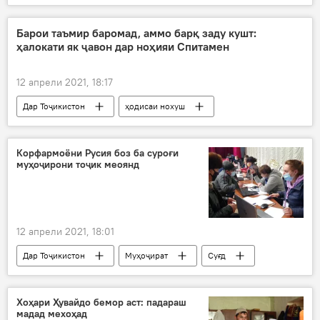
мақом
Сиёсат
Барои таъмир баромад, аммо барқ заду кушт:
ҳалокати як ҷавон дар ноҳияи Спитамен
12 апрели 2021, 18:17
Дар Тоҷикистон
ҳодисаи нохуш
Корфармоёни Русия боз ба суроғи
муҳоҷирони тоҷик меоянд
12 апрели 2021, 18:01
Дар Тоҷикистон
Муҳоҷират
Суғд
корфармо
Хоҳари Ҳувайдо бемор аст: падараш
мадад мехоҳад