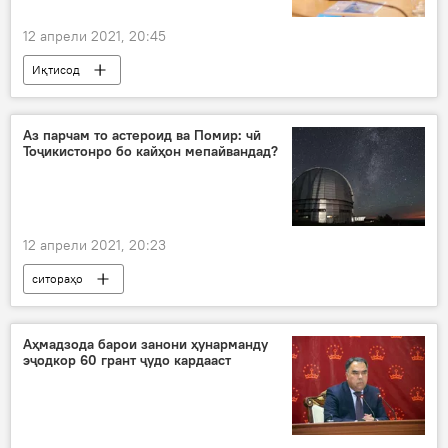
12 апрели 2021, 20:45
Иқтисод
Коронавирус дар Русия ва ҷаҳон: охирин хабару гузоришҳо
Дар Тоҷикистон
Суғд
коронавирус
Аз парчам то астероид ва Помир: чӣ
Тоҷикистонро бо кайҳон мепайвандад?
12 апрели 2021, 20:23
ситораҳо
Расадхонаи астрономии ноҳияи Ҳисор
Илм ва фанноварӣ
кайҳон
Олимон
Аҳмадзода барои занони ҳунарманду
эҷодкор 60 грант ҷудо кардааст
помир
Дар Тоҷикистон