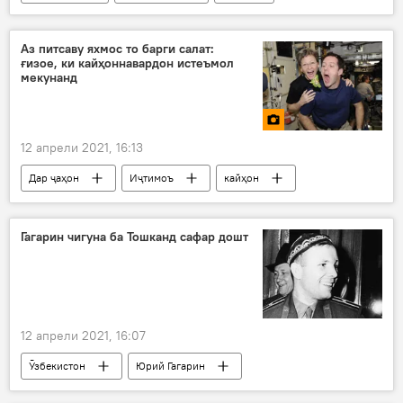
Иттиҳодияи Урупо
Дар Русия
Аз питсаву яхмос то барги салат:
ғизое, ки кайҳоннавардон истеъмол
мекунанд
12 апрели 2021, 16:13
Дар ҷаҳон
Иҷтимоъ
кайҳон
хӯрок
Акс
Гагарин чигуна ба Тошканд сафар дошт
12 апрели 2021, 16:07
Ӯзбекистон
Юрий Гагарин
Дар Русия