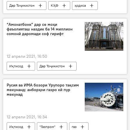
Дар Тоҷикистон
КҲФ
ҳодиса
Рӯйдод, ҷиноят ва ҳолатҳои фавқулода
даргузашт
“Амонатбонк” дар се моҳи
фаъолияташ наздик ба 14 миллион
сомонӣ даромади соф гирифт
12 апрели 2021, 16:50
Иқтисод
Дар Тоҷикистон
Амонатбонк
Русия ва ИМА бозори Урупоро тақсим
мекунанд: анборҳои газро кӣ пур
мекунад
12 апрели 2021, 16:34
Иқтисод
"Газпром"
газ