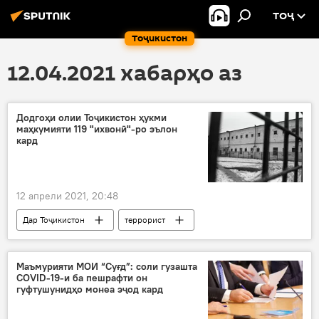
ТОҶ
Тоҷикистон
12.04.2021 хабарҳо аз
Додгоҳи олии Тоҷикистон ҳукми
маҳкумияти 119 "ихвонӣ"-ро эълон
кард
12 апрели 2021, 20:48
Дар Тоҷикистон
террорист
Рӯйдод, ҷиноят ва ҳолатҳои фавқулода
Маъмурияти МОИ “Суғд”: соли гузашта
COVID-19-и ба пешрафти он
гуфтушунидҳо монеа эҷод кард