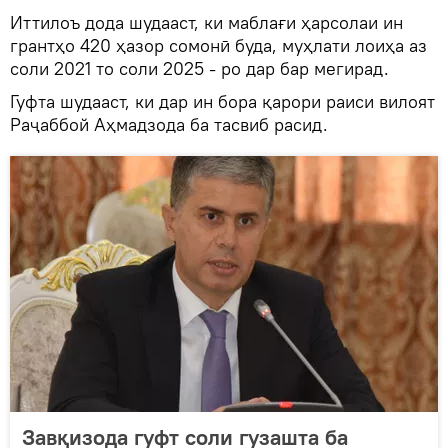
Иттилоъ дода шудааст, ки маблағи ҳарсолаи ин
грантҳо 420 ҳазор сомонӣ буда, муҳлати лоиҳа аз
соли 2021 то соли 2025 - ро дар бар мегирад.
Гуфта шудааст, ки дар ин бора қарори раиси вилоят
Раҷаббой Аҳмадзода ба тасвиб расид.
Завқизода гуфт соли гузашта ба