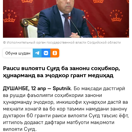
©
Исполнительный орган государственной власти Согдийской области
Обуна шудан
Раиси вилояти Суғд ба занони соҳибкор,
ҳунарманд ва эҷодкор грант медиҳад
ДУШАНБЕ, 12 апр — Sputnik
. Бо мақсади дастгирӣ
ва рушди фаъолияти соҳибкории занони
ҳунарманду эҷодкор, инкишофи ҳунарҳои дастӣ ва
меҳнати хонагӣ ва бо кор таъмин намудани занону
духтарон 60 гранти раиси вилояти Суғд таъсис ёфт,
иттилоъ додааст дафтари матбуоти мақомоти
вилояти Суғд.