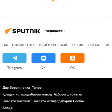
Тоҷикистон
ДАР ТОҶИКИСТОН
ОСИЁИ МАРКАЗӢ
РУСИЯ
СИЁСАТ
ИҚ
Telegram
VK
OK
Дар бораи лоиҳа
Тамос
Қоидаи истифодабарии мавод
Ахбори ширкатҳо
Сиёсати махфият
Сиёсати истифодабарии Cookie
Алоқа