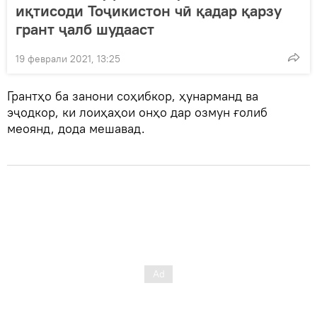
иқтисоди Тоҷикистон чӣ қадар қарзу
грант ҷалб шудааст
19 феврали 2021, 13:25
Грантҳо ба занони соҳибкор, ҳунарманд ва
эҷодкор, ки лоиҳаҳои онҳо дар озмун ғолиб
меоянд, дода мешавад.