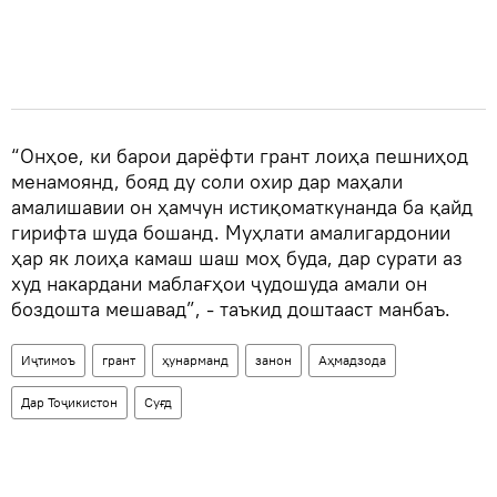
“Онҳое, ки барои дарёфти грант лоиҳа пешниҳод
менамоянд, бояд ду соли охир дар маҳали
амалишавии он ҳамчун истиқоматкунанда ба қайд
гирифта шуда бошанд. Муҳлати амалигардонии
ҳар як лоиҳа камаш шаш моҳ буда, дар сурати аз
худ накардани маблағҳои ҷудошуда амали он
боздошта мешавад”, - таъкид доштааст манбаъ.
Иҷтимоъ
грант
ҳунарманд
занон
Аҳмадзода
Дар Тоҷикистон
Суғд