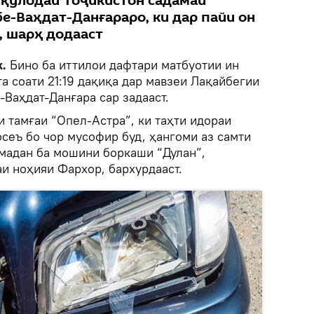
вқулодаи Тоҷикистон садамаи
-Ваҳдат-Данғараро, ки дар пайи он
, шарҳ додааст
.
Бино ба иттилои дафтари матбуотии ин
а соати 21:19 дақиқа дар мавзеи Лақайбегии
Ваҳдат-Данғара сар задааст.
 тамғаи “Опел-Астра”, ки таҳти идораи
сеъ бо чор мусофир буд, ҳангоми аз самти
мадан ба мошини боркаши “Дулан”,
и ноҳияи Фархор, бархурдааст.