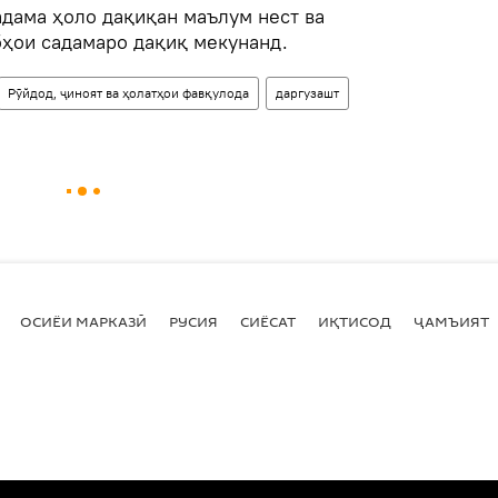
адама ҳоло дақиқан маълум нест ва
ҳои садамаро дақиқ мекунанд.
Рӯйдод, ҷиноят ва ҳолатҳои фавқулода
даргузашт
ОСИЁИ МАРКАЗӢ
РУСИЯ
СИЁСАТ
ИҚТИСОД
ҶАМЪИЯТ