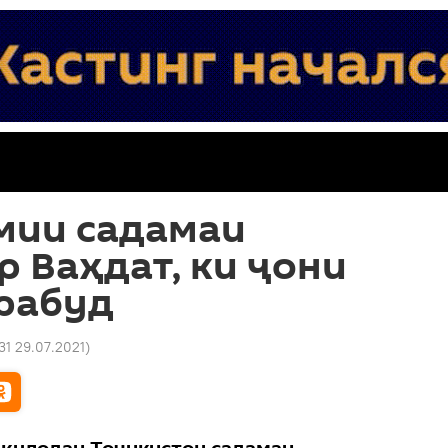
мии садамаи
 Ваҳдат, ки ҷони
 рабуд
:31 29.07.2021
)