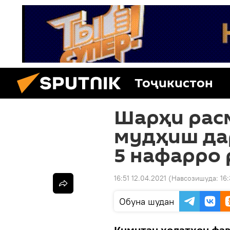
Тоҷикистон
Шарҳи рас
мудҳиш дар
5 нафарро
16:51 12.04.2021
(Навсозишуда:
16
Обуна шудан