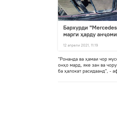
Бархурди "Mercedes
марги ҳарду анҷоми
12 апрели 2021, 11:19
"Ронанда ва ҳамаи чор му
онҳо мард, яке зан ва чор
ба ҳалокат расидаанд", - а