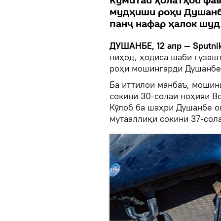
Кумитаи ҳолатҳои фа
мудҳиши роҳи Душанбе
панҷ нафар ҳалок шуд
ДУШАНБЕ, 12 апр — Sputnik
ниҳод, ҳодиса шаби гузашт
роҳи мошингарди Душанбе-
Ба иттилои манбаъ, мошини
сокини 30-солаи ноҳияи Во
Кӯлоб ба шаҳри Душанбе о
мутааллиқи сокини 37-сола