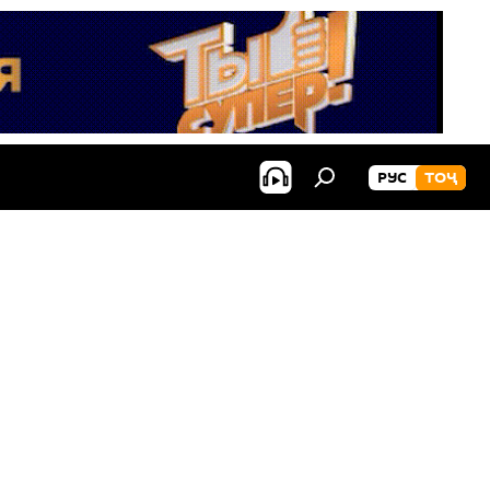
РУС
ТОҶ