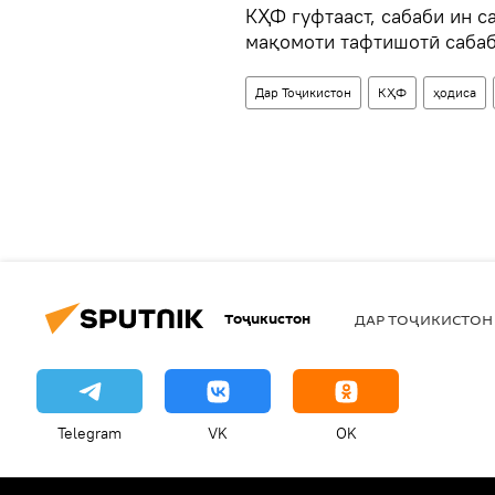
КҲФ гуфтааст, сабаби ин с
мақомоти тафтишотӣ сабаб
Дар Тоҷикистон
КҲФ
ҳодиса
Тоҷикистон
ДАР ТОҶИКИСТОН
Telegram
VK
OK