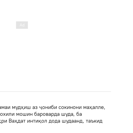
амаи мудҳиш аз ҷониби сокинони маҳалле,
 дохили мошин бароварда шуда, ба
ри Ваҳдат интиқол дода шудаанд, таъкид