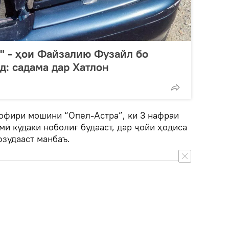
" - ҳои Файзалию Фузайл бо
д: садама дар Хатлон
софири мошини “Опел-Астра”, ки 3 нафраи
умӣ кӯдаки ноболиғ будааст, дар ҷойи ҳодиса
фзудааст манбаъ.