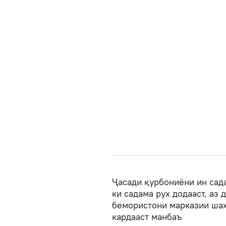
Ҷасади қурбониёни ин сад
ки садама рух додааст, аз
бемористони марказии шаҳ
кардааст манбаъ