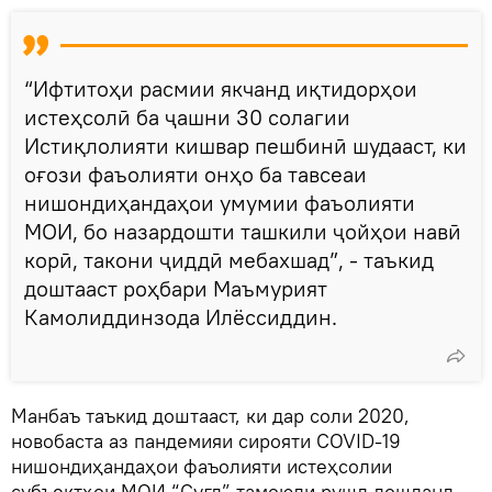
“Ифтитоҳи расмии якчанд иқтидорҳои
истеҳсолӣ ба ҷашни 30 солагии
Истиқлолияти кишвар пешбинӣ шудааст, ки
оғози фаъолияти онҳо ба тавсеаи
нишондиҳандаҳои умумии фаъолияти
МОИ, бо назардошти ташкили ҷойҳои навӣ
корӣ, такони ҷиддӣ мебахшад”, - таъкид
доштааст роҳбари Маъмурият
Камолиддинзода Илёссиддин.
Манбаъ таъкид доштааст, ки дар соли 2020,
новобаста аз пандемияи сирояти COVID-19
нишондиҳандаҳои фаъолияти истеҳсолии
субъектҳои МОИ “Суғд” тамоюли рушд дошданд.