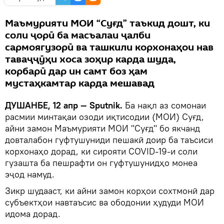
Маъмурияти МОИ “Суғд” таъкид дошт, ки
соли ҷорӣ ба масъалаи ҷалби
сармоягузорӣ ва ташкили корхонаҳои нав
таваҷҷӯҳи хоса зоҳир карда шуда,
корбарӣ дар ин самт боз ҳам
мустаҳкамтар карда мешавад
ДУШАНБЕ, 12 апр — Sputnik.
Ба нақл аз сомонаи
расмии минтақаи озоди иқтисодии (МОИ) Суғд,
айни замон Маъмурияти МОИ "Суғд" бо якчанд
довталабон гуфтушуниди пешакӣ доир ба таъсиси
корхонаҳо дорад, ки сирояти COVID-19-и соли
гузашта ба пешрафти он гуфтушунидҳо монеа
эҷод намуд.
Зикр шудааст, ки айни замон корҳои сохтмонӣ дар
субъектҳои навтаъсис ва ободонии ҳудуди МОИ
идома дорад.