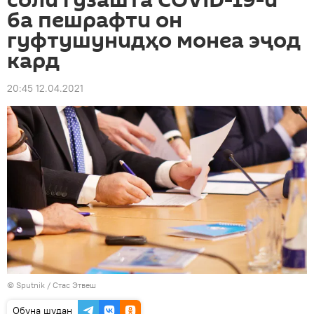
соли гузашта COVID-19-и
ба пешрафти он
гуфтушунидҳо монеа эҷод
кард
20:45 12.04.2021
©
Sputnik
/ Стас Этвеш
Обуна шудан