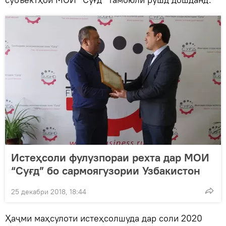
Истеҳсоли фулузпораи рехта дар МОИ
“Суғд” бо сармоягузории Узбакистон
25 декабри 2018, 18:44
Ҳаҷми маҳсулоти истеҳсолшуда дар соли 2020