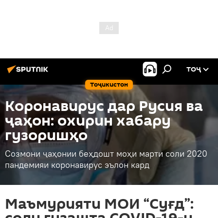
ТОҶ
Тоҷикистон
Коронавирус дар Русия ва
ҷаҳон: охирин хабару
гузоришҳо
Созмони ҷаҳонии беҳдошт моҳи марти соли 2020
пандемияи коронавирус эълон кард
Маъмурияти МОИ “Суғд”: