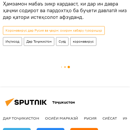
Ҳамзамон мабаъ зикр кардааст, ки дар ин давра
ҳаҷми содирот ва пардохтҳо ба буҷети давлатӣ низ
дар қатори истеҳсолот афзуданд.
Коронавирус дар Русия ва ҷаҳон: охирин хабару гузоришҳо
Иқтисод
Дар Тоҷикистон
Суғд
коронавирус
Тоҷикистон
ДАР ТОҶИКИСТОН
ОСИЁИ МАРКАЗӢ
РУСИЯ
СИЁСАТ
ИҚ