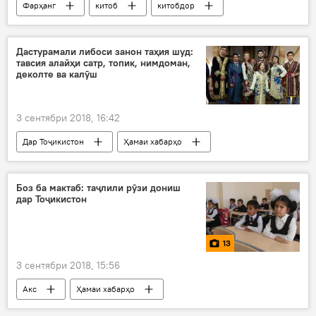
Фарҳанг
китоб
китобдор
ҷашн
табрикот
вазир
Дар Тоҷикистон
Дастурамали либоси занон таҳия шуд:
тавсия алайҳи сатр, топик, нимдоман,
деколте ва калӯш
3 сентябри 2018, 16:42
Дар Тоҷикистон
Ҳамаи хабарҳо
дастур
духтар
Либоси зани
тавсия
либоспушӣ
Боз ба мактаб: таҷлили рӯзи дониш
дар Тоҷикистон
Вазорати фарҳанг
13
3 сентябри 2018, 15:56
Акс
Ҳамаи хабарҳо