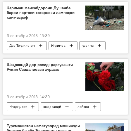
Ҷаримаи мансабдорони Душанбе
барои партови хатарноки лампаҳои
каммасраф
3 сентябри 2018, 15:39
Дар Тоҷикистон
Иҷтимоъ
ҷарима
хатар
партов
лампаҳои каммасраф
Душанбе
Шаҳрвандӣ дер расид: даргузашти
Руқия Саидалиеваи хурдсол
3 сентябри 2018, 14:30
Муҳоҷират
шаҳрвандӣ
лейкоз
Руқия
Дар Русия
Туркманистон намегузорад мошинҳои
боркаш ба сӯи Тоҷикистон раванд