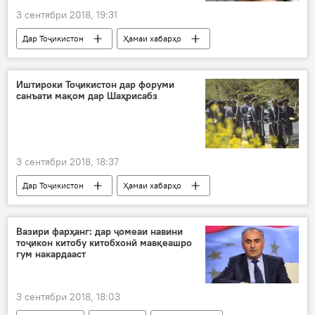
3 сентябри 2018, 19:31
Дар Тоҷикистон
Ҳамаи хабарҳо
ҷоиза
рӯзноманигор
бонувон
журналист
Душанбе
ИМА
Иштироки Тоҷикистон дар форуми
санъати мақом дар Шаҳрисабз
3 сентябри 2018, 18:37
Дар Тоҷикистон
Ҳамаи хабарҳо
ҳайат
Узбакистон
санъат
мусиқӣ
шашмақом
Вазири фарҳанг: дар ҷомеаи навини
тоҷикон китобу китобхонӣ мавқеашро
гум накардааст
3 сентябри 2018, 18:03