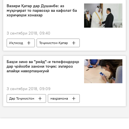
Дар Тоҷикистон
Вазири Қатар дар Душанбе: аз
муҳоҷират то парвозҳо ва кафолат ба
хориҷиҳои хонахар
3 сентябри 2018, 09:40
Иқтисод
Тоҷикистон-Қатар
гуфтушунид
мулоқот
вазири иқтисоди Қатар
Баҳси зино ва "рейд"-и телефондорҳо
дар ҷойхоби занони тоҷик: эътироз
Комиссияи муштараки ҳамкориҳои иқтисодӣ тиҷорӣ
алайҳи наворпаҳнкунӣ
3 сентябри 2018, 09:09
Дар Тоҷикистон
маҳрамона
бадномсозӣ
паҳнсозӣ дар интернет
Видео