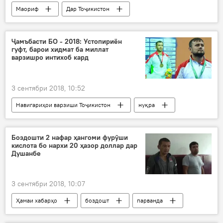
Маориф
Дар Тоҷикистон
Ҳамаи хабарҳо
дарс
боистеъдод
толиб
муаллимон
омӯзгор
Ҷамъбасти БО - 2018: Устопириён
гуфт, барои хидмат ба миллат
Дар Русия
Душанбе
варзишро интихоб кард
3 сентябри 2018, 10:52
Навигариҳои варзиши Тоҷикистон
нуқра
тим
Бозиҳои Осиёӣ
ҷамъбаст
Дар Тоҷикистон
Боздошти 2 нафар ҳангоми фурӯши
кислота бо нархи 20 ҳазор доллар дар
Душанбе
3 сентябри 2018, 10:07
Ҳамаи хабарҳо
боздошт
парванда
маводи нашъаовар
қочоқ