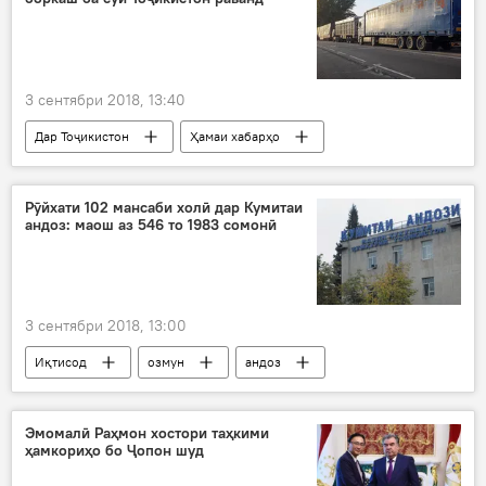
3 сентябри 2018, 13:40
Дар Тоҷикистон
Ҳамаи хабарҳо
сафир
марз
мошини боркаш
марзбандӣ
банд
Туркманистон
Рӯйхати 102 мансаби холӣ дар Кумитаи
андоз: маош аз 546 то 1983 сомонӣ
3 сентябри 2018, 13:00
Иқтисод
озмун
андоз
маош
мансабдорон
эълони ҷои кор
Дар Тоҷикистон
Эмомалӣ Раҳмон хостори таҳкими
ҳамкориҳо бо Ҷопон шуд