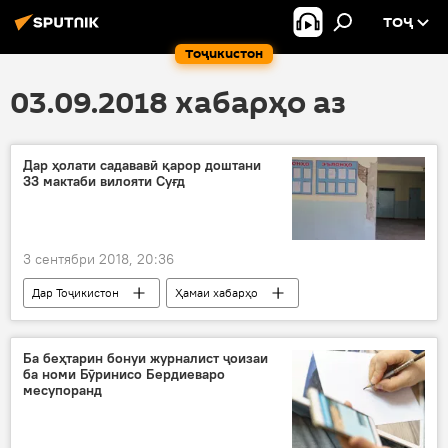
ТОҶ
Тоҷикистон
03.09.2018 хабарҳо аз
Дар ҳолати садававӣ қарор доштани
33 мактаби вилояти Суғд
3 сентябри 2018, 20:36
Дар Тоҷикистон
Ҳамаи хабарҳо
мактаб
вилоят
Раҷаббой Аҳммадзода
садамавӣ
Ба беҳтарин бонуи журналист ҷоизаи
ба номи Бӯринисо Бердиеваро
Суғд
месупоранд