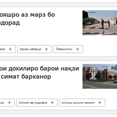
ҳои ёрирасон
ояшро аз марз бо
едорад
азӣ
Ҳамаи хабарҳо
Ӯзбекистон
ои дохилиро барои нақзи
 симат барканор
рҳо
Амният ва мудофиа
ислоҳи қонуни танзим