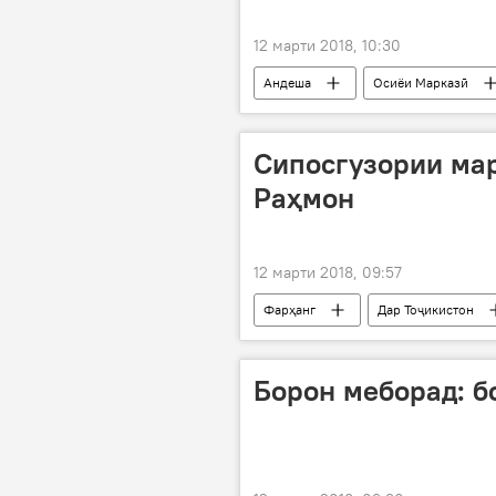
12 марти 2018, 10:30
Андеша
Осиёи Марказӣ
дӯстӣ
халқи тоҷику узбак
Сипосгузории ма
Раҳмон
12 марти 2018, 09:57
Фарҳанг
Дар Тоҷикистон
Шавкат Мирзиёев
дӯстӣ
Борон меборад: б