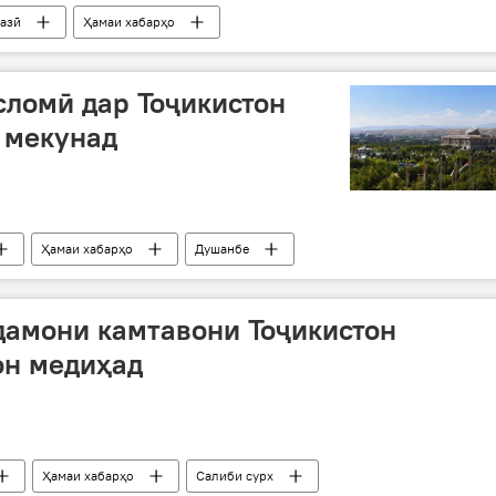
азӣ
Ҳамаи хабарҳо
сломӣ дар Тоҷикистон
р мекунад
Ҳамаи хабарҳо
Душанбе
дамони камтавони Тоҷикистон
он медиҳад
Ҳамаи хабарҳо
Салиби сурх