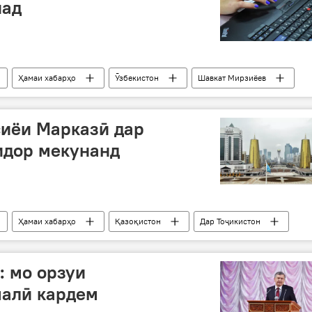
над
Ҳамаи хабарҳо
Ӯзбекистон
Шавкат Мирзиёев
оҷикистон
иёи Марказӣ дар
идор мекунанд
Ҳамаи хабарҳо
Қазоқистон
Дар Тоҷикистон
 мо орзуи
алӣ кардем