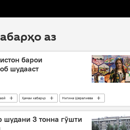
хабарҳо аз
истон барои
об шудааст
азӣ
Ҳамаи хабарҳо
Нигина Шералиева
гарӣ дар Тоҷикистон
Дар Русия
 шудани 3 тонна гӯшти
д