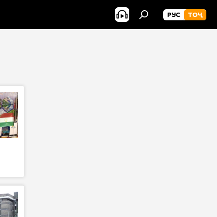
РУС
ТОҶ