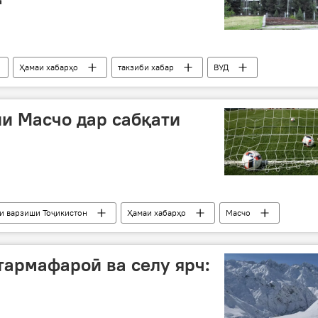
Ҳамаи хабарҳо
такзиби хабар
ВУД
и Масчо дар сабқати
и варзиши Тоҷикистон
Ҳамаи хабарҳо
Масчо
армафароӣ ва селу ярч: