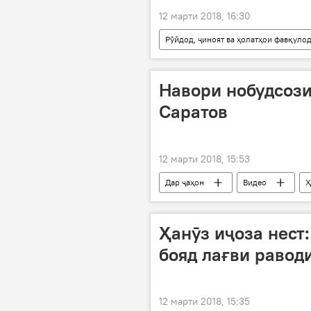
12 марти 2018, 16:30
Рӯйдод, ҷиноят ва ҳолатҳои фавқуло
Навори нобудсози
Саратов
12 марти 2018, 15:53
Дар ҷаҳон
Видео
Ҳ
Ҳанӯз иҷоза нест
бояд лағви равод
12 марти 2018, 15:35