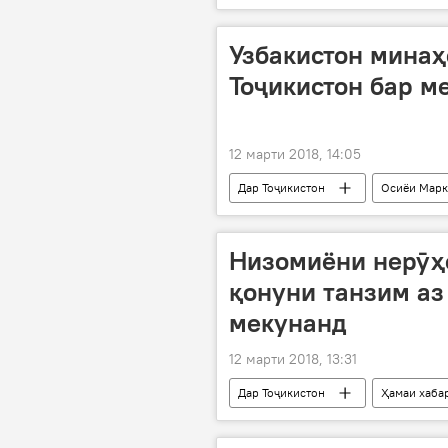
Вазорати тандурустӣ
афзор
Узбакистон минаҳ
Тоҷикистон бар м
12 марти 2018, 14:05
Дар Тоҷикистон
Осиёи Марк
бардошти минаҳо
Низомиёни нерӯҳ
қонуни танзим аз
мекунанд
12 марти 2018, 13:31
Дар Тоҷикистон
Ҳамаи хаба
Маҷлиси намояндагон