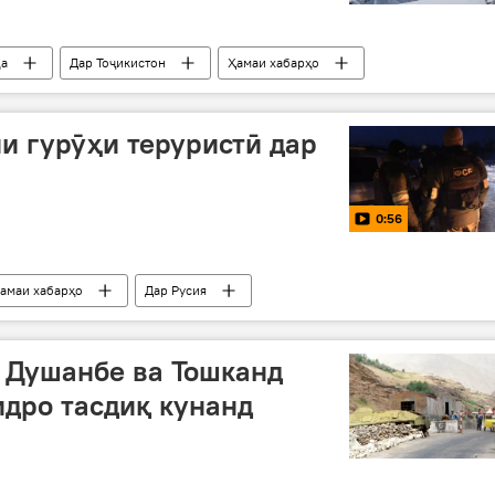
да
Дар Тоҷикистон
Ҳамаи хабарҳо
и гурӯҳи теруристӣ дар
0:56
амаи хабарҳо
Дар Русия
: Душанбе ва Тошканд
идро тасдиқ кунанд