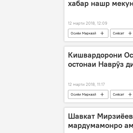
хабар нашр меку
12 марти 2018, 12:09
Осиёи Марказӣ
Сиёсат
бахши забони тоҷикӣ
Дар Т
Кишвардорони Ос
остонаи Наврӯз д
12 марти 2018, 11:17
Осиёи Марказӣ
Сиёсат
Шавкат Мирзиёев:
мардумамонро ам