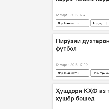
12 марти 2018, 17:40
Дар Тоҷикистон
Таҳқиқ
Пирӯзии духтарон
футбол
12 марти 2018, 17:00
Дар Тоҷикистон
Навигариҳо
пирӯзӣ
футбол
Ҳушдори КҲФ аз т
ҳушёр бошед