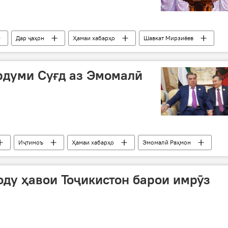
Дар ҷаҳон
Ҳамаи хабарҳо
Шавкат Мирзиёев
Дар Тоҷикистон
рдуми Суғд аз Эмомалӣ
Иҷтимоъ
Ҳамаи хабарҳо
Эмомалӣ Раҳмон
изҳори сипос
оду ҳавои Тоҷикистон барои имрӯз