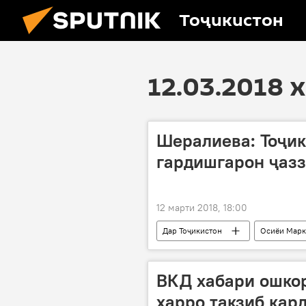
Тоҷикистон
12.03.2018 
Шералиева: Тоҷик
гардишгарон ҷазз
12 марти 2018, 18:00
Дар Тоҷикистон
Осиёи Марк
Ширкати "Роҳат Тур"
гардиш
ВКД хабари ошкор
харро такзиб кар