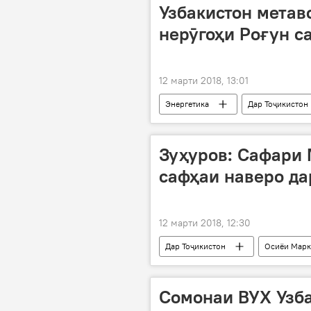
Узбакистон метав
нерӯгоҳи Роғун с
12 марти 2018, 13:01
Энергетика
Дар Тоҷикистон
Ӯзбекистон
НБО "Роғун"
Зуҳуров: Сафари 
сафҳаи наверо да
12 марти 2018, 12:30
Дар Тоҷикистон
Осиёи Марк
Шукурҷон Зуҳуров
Сомонаи ВУХ Узба