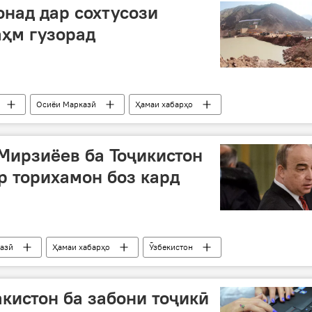
онад дар сохтусози
аҳм гузорад
Осиёи Марказӣ
Ҳамаи хабарҳо
сохтмон
Мирзиёев ба Тоҷикистон
р торихамон боз кард
азӣ
Ҳамаи хабарҳо
Ӯзбекистон
кистон ба забони тоҷикӣ