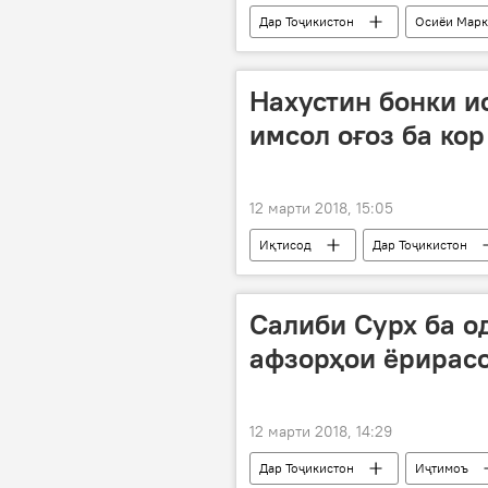
Дар Тоҷикистон
Осиёи Марк
Нахустин бонки и
имсол оғоз ба ко
12 марти 2018, 15:05
Иқтисод
Дар Тоҷикистон
Салиби Сурх ба о
афзорҳои ёрирас
12 марти 2018, 14:29
Дар Тоҷикистон
Иҷтимоъ