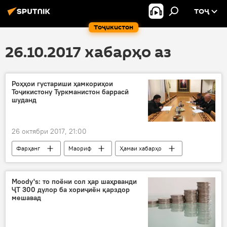
ТОҶ
Тоҷикистон
26.10.2017 хабарҳо аз
Роҳҳои густариши ҳамкориҳои
Тоҷикистону Туркманистон баррасӣ
шуданд
26 октябри 2017, 21:00
Фарҳанг
Маориф
Ҳамаи хабарҳо
Фаррух Шарифзода
Мақсад Бобоев
Пурлӣ Оқомуродов
Moody's: то поёни сол ҳар шаҳрванди
ҶТ 300 дулор ба хориҷиён қарздор
ҳамкориҳои илмиву омӯзишӣ
Туркманистон
мешавад