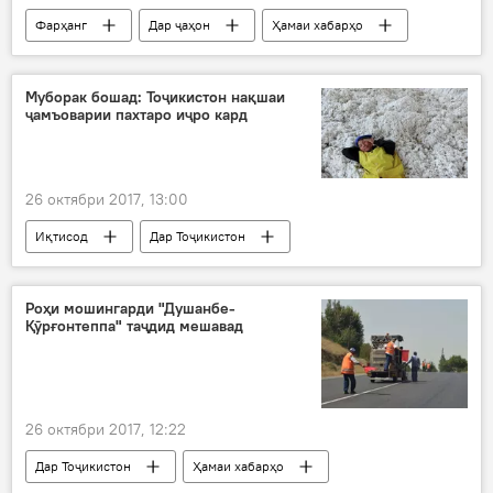
Фарҳанг
Дар ҷаҳон
Ҳамаи хабарҳо
Тоҷикистон-Олмон
Беназир Ализода
Исфандиёр Назар
Муборак бошад: Тоҷикистон нақшаи
ҷамъоварии пахтаро иҷро кард
Große Hobbykünstler Verkaufsausstellung
намоишгоҳ
нигоргарӣ
Kreativ
Дар Тоҷикистон
26 октябри 2017, 13:00
Иқтисод
Дар Тоҷикистон
Ҳамаи хабарҳо
Вазорати кишоварзӣ
пахта
Роҳи мошингарди "Душанбе-
Қӯрғонтеппа" таҷдид мешавад
26 октябри 2017, 12:22
Дар Тоҷикистон
Ҳамаи хабарҳо