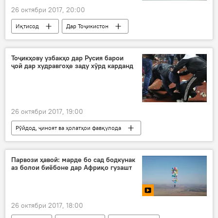
26 октябри 2017, 20:00
Иқтисод
Дар Тоҷикистон
Ҳамаи хабарҳо
Moody's
радабандӣ
Тоҷикҳову узбакҳо дар Русия барои
ҷой дар худравгоҳе заду хӯрд карданд
26 октябри 2017, 19:00
Рӯйдод, ҷиноят ва ҳолатҳои фавқулода
Муҳоҷират
Ҳамаи хабарҳо
Тоҷикистон-Узбакистон-Русия
Парвози ҳавоӣ: марде бо сад бодкунак
аз болои биёбоне дар Африқо гузашт
ҷанҷолу заду хӯрд
ҷанҷол
заду хӯрд
тоҷику узбак
26 октябри 2017, 18:00