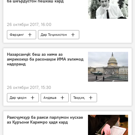
ба шеърдӯстон пешкаш кард
26 октябри 2017, 16:00
Фарҳанг
Дар Тоҷикистон
Ҳамаи хабарҳо
Тоҷикистон-Эрон
Фирдавс Аъзам
шеър
Назарсанҷӣ: беш аз ниме аз
амрикоиҳо ба расонаҳои ИМА эътимод
забони форсӣ
ғазал
надоранд
26 октябри 2017, 15:30
Дар ҷаҳон
Андеша
Таҳқиқ
Амрико
расонаҳо
назарсанҷӣ
додахоҳӣ
раъйгирӣ
Раисҷумҳур ба раиси парлумон нусхае
аз Қуръони Каримро ҳадя кард