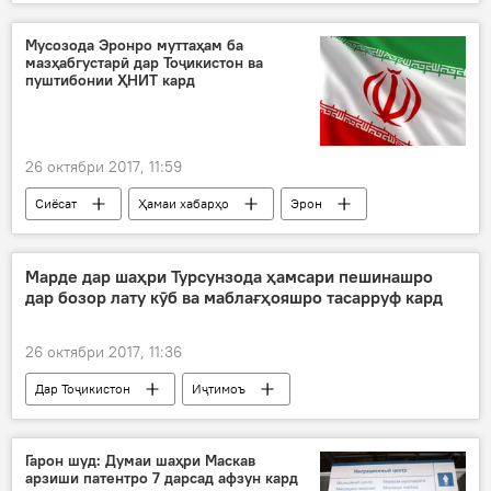
Эмомалӣ Раҳмон
роҳ
таҷдид
Мусозода Эронро муттаҳам ба
мазҳабгустарӣ дар Тоҷикистон ва
пуштибонии ҲНИТ кард
26 октябри 2017, 11:59
Сиёсат
Ҳамаи хабарҳо
Эрон
Ҳоҷӣ Ҳусайн Мӯсозода
ҲНИТ
муттаҳам
Дар Тоҷикистон
Марде дар шаҳри Турсунзода ҳамсари пешинашро
дар бозор лату кӯб ва маблағҳояшро тасарруф кард
26 октябри 2017, 11:36
Дар Тоҷикистон
Иҷтимоъ
Ҳамаи хабарҳо
Турсунзода
ҳамсар
зӯроварӣ
хонавода
зан
Гарон шуд: Думаи шаҳри Маскав
арзиши патентро 7 дарсад афзун кард