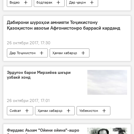
Видео
бодпарак
Дар ҷаҳон
Парвоз
Дабирони шуроҳои амнияти Тоҷикистону
Қазоқистон авзоъи Афғонистонро баррасӣ карданд
26 октябри 2017, 17:30
Дар Тоҷикистон
Ҳамаи хабарҳо
Амният ва мудофиа
Абдураҳим Қаҳҳоров
Владимир Ҷумъахонов
теруризм
Эрдуғон барои Мирзиёев шеъри
узбакӣ хонд
ифротгароӣ
подҳаросафканӣ
Қазоқистон
26 октябри 2017, 17:01
Сиёсат
Ҳамаи хабарҳо
Узбекистон
Туркия
Раҷаб Таиб Эрдуғон
Фирдавс Аъзам "Ойини ойина"-ашро