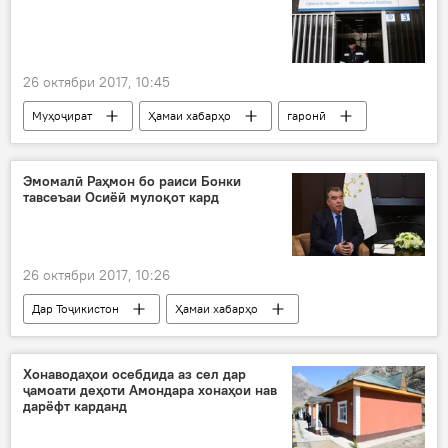
26 октябри 2017, 10:45
Муҳоҷират
Ҳамаи хабарҳо
гаронӣ
патент
арзиш
Дар Русия
Эмомалӣ Раҳмон бо раиси Бонки
тавсеъаи Осиёӣ мулоқот кард
26 октябри 2017, 10:26
Дар Тоҷикистон
Ҳамаи хабарҳо
Эмомалӣ Раҳмон
Такехико Накао
бонк
мулоқот
Хонаводаҳои осебдида аз сел дар
ҷамоати деҳоти Амондара хонаҳои нав
дарёфт карданд