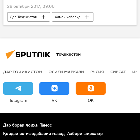
26 октябри 2017, 09:00
Дар Тоҷикистон
Ҳамаи хабарҳо
Панҷакент
хона
Рӯйдод, ҷиноят ва ҳолатҳои фавқулода
Тоҷикистон
ДАР ТОҶИКИСТОН
ОСИЁИ МАРКАЗӢ
РУСИЯ
СИЁСАТ
ИҚ
Telegram
VK
OK
Дар бораи лоиҳа
Тамос
Қоидаи истифодабарии мавод
Ахбори ширкатҳо