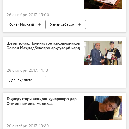
26 октябри 2017, 15:00
Осиёи Марказӣ
Ҳамаи хабарҳо
Қирғизистон
Осиё
Алмосбек Отамбоев
Қуръони Карим
Шери тоҷик: Тоҷикистон қаҳрамониҳои
Сомон Маҳмадбековро арҷгузорӣ кард
26 октябри 2017, 14:13
Дар Тоҷикистон
Навигариҳои варзиши Тоҷикистон
Ҳамаи хабарҳо
Сомон Маҳмадбеков
Тоҷикдухтари наққош ҳунарашро дар
Олмон намоиш медиҳад
медоли тилло
Дар Русия
26 октябри 2017, 13:30