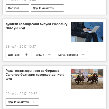
Фарҳанг
Дар Тоҷикистон
Ҳамаи хабарҳо
Истаравшан
Ҳувияти созандагони вируси WannaCry‍
маълум шуд
29 майи 2017, 10:17
Дар ҷаҳон
Таҳқиқ
Ҳамаи хабарҳо
Wannacry
миллат
муаяйн
Рахш тезтактарин асп ва Фирдавс
Саломов беҳтарин саворкор дониста
шуд
29 майи 2017, 09:35
Дар Тоҷикистон