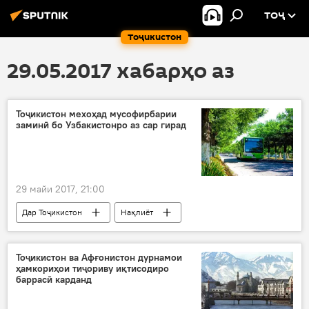
ТОҶ
Тоҷикистон
29.05.2017 хабарҳо аз
Тоҷикистон мехоҳад мусофирбарии
заминӣ бо Узбакистонро аз сар гирад
29 майи 2017, 21:00
Дар Тоҷикистон
Нақлиёт
Ҳамаи хабарҳо
Тоҷикистон-Узбакистон
Алиҷон Валиев
таробарӣ
Тоҷикистон ва Афғонистон дурнамои
ҳамкориҳои тиҷориву иқтисодиро
мусофирбарӣ
Amnesty International
баррасӣ карданд