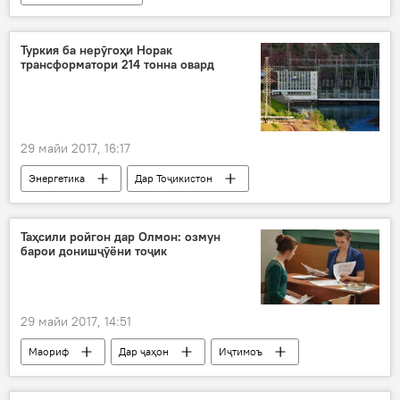
Навигариҳои варзиши Тоҷикистон
Ҳамаи хабарҳо
Туркия ба нерӯгоҳи Норак
трансформатори 214 тонна овард
Федеросюни футболи Тоҷикистон
футбол
Дар Русия
29 майи 2017, 16:17
Энергетика
Дар Тоҷикистон
Осиёи Марказӣ
Ҳамаи хабарҳо
Норак
НБО Норак
тарнсформатор
Таҳсили ройгон дар Олмон: озмун
барои донишҷӯёни тоҷик
29 майи 2017, 14:51
Маориф
Дар ҷаҳон
Иҷтимоъ
Ҳамаи хабарҳо
Олмон
ДМТ