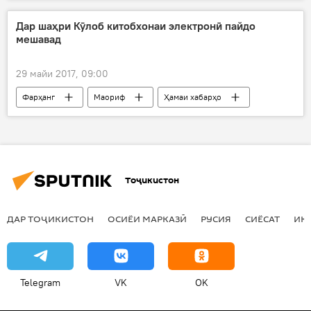
Навигариҳои варзиши Тоҷикистон
Ҳамаи хабарҳо
Душанбе
ҷои аввал
Дар шаҳри Кӯлоб китобхонаи электронӣ пайдо
мешавад
аспдавонӣ
Қаҳрамонии ҷумҳуривӣ
Рахш
29 майи 2017, 09:00
Фарҳанг
Маориф
Ҳамаи хабарҳо
Кӯлоб
китобхонаи электронӣ
Тоҷикистон
ДАР ТОҶИКИСТОН
ОСИЁИ МАРКАЗӢ
РУСИЯ
СИЁСАТ
ИҚ
Telegram
VK
OK