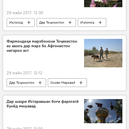
29 майи 2017, 12:30
Иқтисод
Дар Тоҷикистон
Иҷтимоъ
Ҳамаи хабарҳо
ТоҷикТА
обрасонӣ
Конибодом
Фармондеҳи марзбонони Тоҷикистон
аз авзоъ дар марз бо Афғонистон
нигарон аст
29 майи 2017, 12:12
Дар Тоҷикистон
Осиёи Марказӣ
Ҳамаи хабарҳо
Амният ва мудофиа
Афғонистон
Раҷабалӣ Раҳмоналӣ
Дар шаҳри Истаравшан боғи фароғатӣ
бунёд мешавад
Сарраёсати қушунҳои сарҳадии КДАМ
таҳдид
нигаронӣ
мубориза бо теруризм
марз
29 майи 2017, 11:00