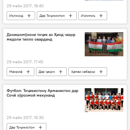
29 майи 2017, 18:40
Иқтисод
Дар Тоҷикистон
Иҷтимоъ
Ҳамаи хабарҳо
Комисюни ҳамкориҳои тиҷорӣ-иқтисодӣ
Донишомӯзони тоҷик аз Ҳинд чаҳор
медоли тилло оварданд
КАСА-1000
Афғонистон
29 майи 2017, 17:45
Маориф
Дар ҷаҳон
Ҳамаи хабарҳо
Футбол: Тоҷикистону Арманистон дар
Сочӣ зӯрозмоӣ мекунанд
29 майи 2017, 16:30
Дар Тоҷикистон