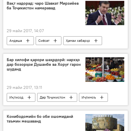
озмун
бурсияҳо
таҳсили ройгон
Вақт надорад: чаро Шавкат Мирзиёев
ба Тоҷикистон намеравад
Дар Тоҷикистон
29 майи 2017, 14:07
Андеша
Сиёсат
Ҳамаи хабарҳо
Ӯзбекистон
Андрей Грозин
Дар Тоҷикистон
Бар хилофи қарори шаҳрдорӣ: нархҳо
дар бозорҳои Душанбе ва Хоруғ гарон
шуданд
29 майи 2017, 13:11
Иқтисод
Дар Тоҷикистон
Иҷтимоъ
Ҳамаи хабарҳо
Душанбе
ВМКБ
болоравии нарху наво
помидор 23 сомонӣ
Конибодомиён бо оби ошомиданӣ
таъмин мешаванд
Моҳи мубораки Рамазон - 2017