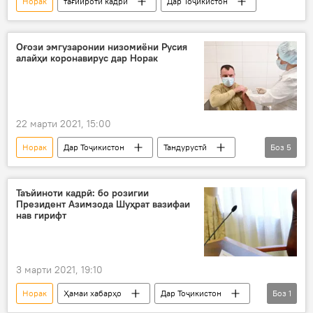
Норак
тағйироти кадрӣ
Дар Тоҷикистон
Оғози эмгузаронии низомиёни Русия
алайҳи коронавирус дар Норак
22 марти 2021, 15:00
Норак
Дар Тоҷикистон
Тандурустӣ
Боз
5
Ҳамаи хабарҳо
низомиён
ваксина
Коронавирус дар Русия ва ҷаҳон: охирин хабару гузоришҳо
Таъйиноти кадрӣ: бо розигии
Президент Азимзода Шуҳрат вазифаи
Дар Русия
нав гирифт
3 марти 2021, 19:10
Норак
Ҳамаи хабарҳо
Дар Тоҷикистон
Боз
1