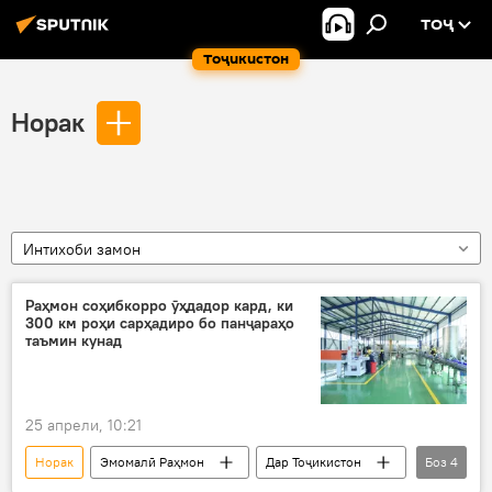
ТОҶ
Тоҷикистон
Норак
Интихоби замон
Раҳмон соҳибкорро ӯҳдадор кард, ки
300 км роҳи сарҳадиро бо панҷараҳо
таъмин кунад
25 апрели, 10:21
Норак
Эмомалӣ Раҳмон
Дар Тоҷикистон
Боз
4