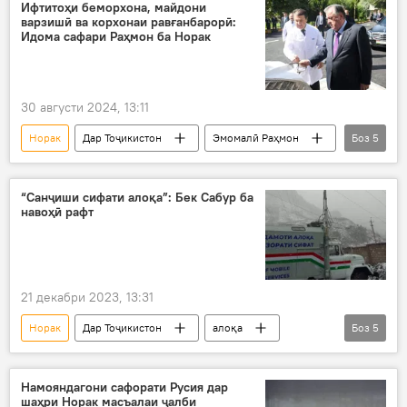
Ифтитоҳи беморхона, майдони
варзишӣ ва корхонаи равғанбарорӣ:
Идома сафари Раҳмон ба Норак
30 августи 2024, 13:11
Норак
Дар Тоҷикистон
Эмомалӣ Раҳмон
Боз
5
иншоот
ифтитоҳ
беморхона
майдони варзишӣ
коргоҳ
“Санҷиши сифати алоқа”: Бек Сабур ба
навоҳӣ рафт
21 декабри 2023, 13:31
Норак
Дар Тоҷикистон
алоқа
Боз
5
Хадамоти алоқа
санҷиш
Бег Сабур
Данғара
Восеъ
Намояндагони сафорати Русия дар
шаҳри Норак масъалаи ҷалби