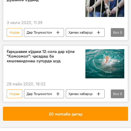
3 июли 2020, 11:39
Норак
Дар Тоҷикистон
Ҳамаи хабарҳо
Боз
3
Рӯйдод, ҷиноят ва ҳолатҳои фавқулода
боздошт
нашъаҷаллобӣ
Ғарқшавии кӯдаки 12-сола дар кӯли
"Комсомол": ҷасадаш ба
хешовандонаш супурда шуд
28 майи 2020, 18:02
Норак
Дар Тоҷикистон
Ҳамаи хабарҳо
Боз
3
Рӯйдод, ҷиноят ва ҳолатҳои фавқулода
ғарқшавӣ
КҲФ
20 матлаби дигар