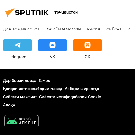
Тоҷикистон
ДАР ТОҶИКИСТОН
ОСИЁИ МАРКАЗӢ
РУСИЯ
СИЁСАТ
ИҚ
Telegram
VK
OK
Дар бораи лоиҳа
Тамос
Қоидаи истифодабарии мавод
Ахбори ширкатҳо
Сиёсати махфият
Сиёсати истифодабарии Cookie
Алоқа