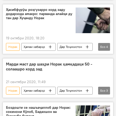
тағйироти кадрӣ
Ҳасибфурӯш роҳгузарро корд заду
додарзода амакро: парванда алайҳи ду
тан дар Хуҷанду Норак
19 октябри 2020, 18:20
Норак
Ҳамаи хабарҳо
Дар Тоҷикистон
Боз
4
Рӯйдод, ҷиноят ва ҳолатҳои фавқулода
Хуҷанд
парванда
кордзанӣ
Марди маст дар шаҳри Норак ҳамқадаҳи 50 -
солаашро корд зад
21 сентябри 2020, 11:49
Норак
Ҳамаи хабарҳо
Дар Тоҷикистон
Боз
3
Рӯйдод, ҷиноят ва ҳолатҳои фавқулода
мастӣ
корд
Боздошти се нашъаҷаллоб дар Норак:
сокинони Кӯлоб, Бадахшон ва
Душанбе буданд