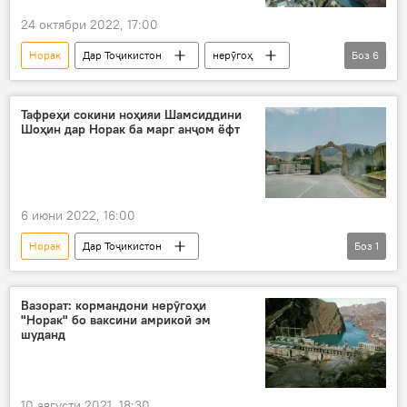
24 октябри 2022, 17:00
Норак
Дар Тоҷикистон
нерӯгоҳ
Боз
6
барқ
таъмин кардан
аҳолӣ
таҷдид
навсозӣ
Энергетика
Тафреҳи сокини ноҳияи Шамсиддини
Шоҳин дар Норак ба марг анҷом ёфт
6 июни 2022, 16:00
Норак
Дар Тоҷикистон
Боз
1
Рӯйдод, ҷиноят ва ҳолатҳои фавқулода
Вазорат: кормандони нерӯгоҳи
"Норак" бо ваксини амрикоӣ эм
шуданд
10 августи 2021, 18:30