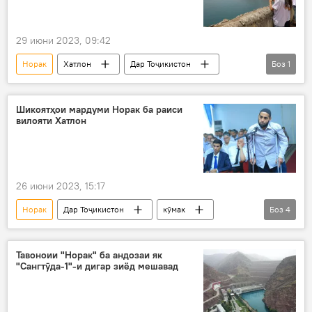
29 июни 2023, 09:42
Норак
Хатлон
Дар Тоҷикистон
Боз
1
боздид
Шикоятҳои мардуми Норак ба раиси
вилояти Хатлон
26 июни 2023, 15:17
Норак
Дар Тоҷикистон
кӯмак
Боз
4
мусоидат
Хатлон
Давлаталӣ Саид
муроҷиат
Тавоноии "Норак" ба андозаи як
"Сангтӯда-1"-и дигар зиёд мешавад