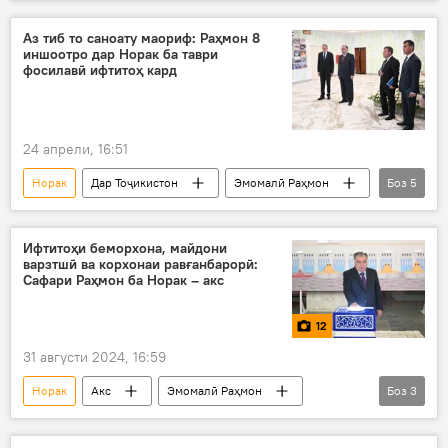
коргоҳ
ифтитоҳ
Саноат
марз
Аз тиб то саноату маориф: Раҳмон 8
иншоотро дар Норак ба таври
фосилавӣ ифтитоҳ кард
24 апрели, 16:51
Норак
Дар Тоҷикистон
Эмомалӣ Раҳмон
Боз
5
иншоот
ифтитоҳ
Тандурустӣ
Саноат
Маориф
Ифтитоҳи беморхона, майдони
варзтшӣ ва корхонаи равғанбарорӣ:
Сафари Раҳмон ба Норак – акс
12
31 августи 2024, 16:59
Норак
Акс
Эмомалӣ Раҳмон
Боз
3
ифтитоҳ
иншоот
Раисҷумҳур