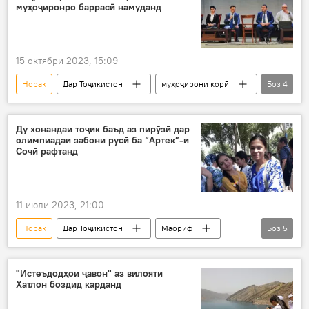
муҳоҷиронро баррасӣ намуданд
15 октябри 2023, 15:09
Норак
Дар Тоҷикистон
муҳоҷирони корӣ
Боз
4
ҷалб
Русия
мулоқот
Муҳоҷират
Ду хонандаи тоҷик баъд аз пирӯзӣ дар
олимпиадаи забони русӣ ба “Артек”-и
Сочӣ рафтанд
11 июли 2023, 21:00
Норак
Дар Тоҷикистон
Маориф
Боз
5
хонанда
роҳхат
Сочӣ
баранда
истироҳат
"Истеъдодҳои ҷавон" аз вилояти
Хатлон боздид карданд