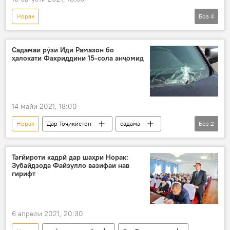
Норак
Боз
4
Мавҷи сеюми коронавирус дар Тоҷикистон: охирин хабару гузоришҳо
Дар Тоҷикистон
Тандурустӣ
Садамаи рӯзи Иди Рамазон бо
ҳалокати Фахриддини 15-сола анҷомид
ваксина
14 майи 2021, 18:00
Норак
Дар Тоҷикистон
садама
Боз
2
Рӯйдод, ҷиноят ва ҳолатҳои фавқулода
даргузашт
Тағйироти кадрӣ дар шаҳри Норак:
Зубайдзода Файзулло вазифаи нав
гирифт
6 апрели 2021, 20:30