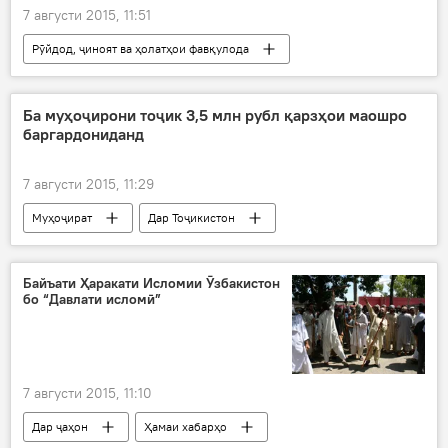
7 августи 2015, 11:51
Рӯйдод, ҷиноят ва ҳолатҳои фавқулода
Дар Тоҷикистон
Дар ҷаҳон
Иҷтимоъ
Ҳамаи хабарҳо
Ба муҳоҷирони тоҷик 3,5 млн рубл қарзҳои маошро
баргардониданд
Амният ва мудофиа
Афғонистон
Бадахшон
Дарвоз
Кӯфоб
7 августи 2015, 11:29
Забеҳулло Муҷоҳид (Zabihullah Mujahid)
Муҳоҷират
Дар Тоҷикистон
Лаълмуҳаммад Аҳмадзай
Дар ҷаҳон
Ҳамаи хабарҳо
Мавлавӣ Абдурашид
қумандон Бобоҷон
Саидхон Ҷобиров
Зармаст Наврӯзбеков
Байъати Ҳаракати Исломии Ӯзбакистон
Толибон
неруҳои амниятии Афғонистон
бо “Давлати исломӣ”
Дар Русия
муҳоҷир
қарздиҳӣ
ҷанг дар Афғонистон
Толибон ба марзи ҶТ наздик шуданд
даргирӣ дар Кӯфоб
7 августи 2015, 11:10
барои аввалин бор ҷанг дар Дарвоз
Дар ҷаҳон
Ҳамаи хабарҳо