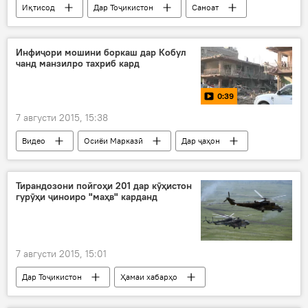
Иқтисод
Дар Тоҷикистон
Саноат
Ҳамаи хабарҳо
Душанбе
истеҳсоли ангишт
Инфиҷори мошини боркаш дар Кобул
чанд манзилро тахриб кард
Вазорати саноат ва технологияҳои нави Тоҷикистон
ихроҷ
0:39
7 августи 2015, 15:38
Видео
Осиёи Марказӣ
Дар ҷаҳон
Ҳамаи хабарҳо
Амният ва мудофиа
Тирандозони пойгоҳи 201 дар кӯҳистон
гурӯҳи ҷиноиро "маҳв" карданд
7 августи 2015, 15:01
Дар Тоҷикистон
Ҳамаи хабарҳо
Амният ва мудофиа
пойгоҳи 201