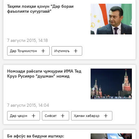
тамриноти зиддитеррористӣ
Таҳияи лоиҳаи қонун “Дар бораи
фаъолияти суғуртавӣ”
тамрин дар қаторкӯҳҳои Ҳисор
таълими афсарону аскарон
Дар Русия
7 августи 2015, 14:18
Дар Тоҷикистон
Иҷтимоъ
Ҳамаи хабарҳо
Душанбе
Қоҳир Расулзода
Номзади раёсати ҷумҳурии ИМА Тед
Круз Русияро “душман” номид
Шӯрои машваратӣ оид ба беҳтар намудани фазои сармоягузорӣ
қонун
таҳия
лоиҳа
суғурта
7 августи 2015, 14:04
Дар ҷаҳон
Сиёсат
Ҳамаи хабарҳо
ИМА
Эрон
Маскав
Қосим Сулаймонӣ
Тед Круз
Бе афсӯс ва бидуни иштиҳо: