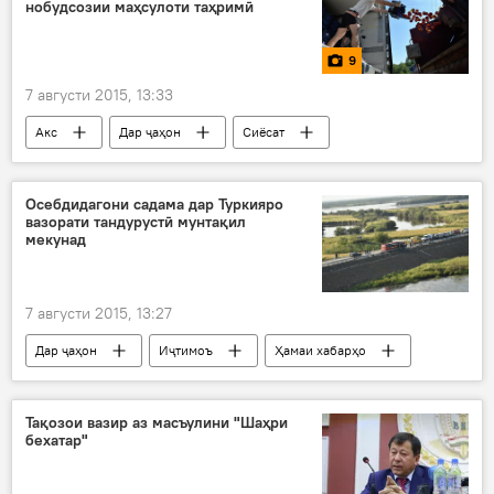
нобудсозии маҳсулоти таҳримӣ
Пентагон
изҳори назар
номзад ба мақоми президенти ИМА дар бораи Русия
9
Дар Русия
Украина
7 августи 2015, 13:33
Акс
Дар ҷаҳон
Сиёсат
Ҳамаи хабарҳо
Осебдидагони садама дар Туркияро
вазорати тандурустӣ мунтақил
мекунад
7 августи 2015, 13:27
Дар ҷаҳон
Иҷтимоъ
Ҳамаи хабарҳо
Туркия
Анқара
вазорати ҳолатҳои фавқуллода
Тақозои вазир аз масъулини "Шаҳри
бехатар"
садамаи автобус дар Туркия бо сайёҳони ИДМ
Дар Русия
Вазорати тандурустӣ