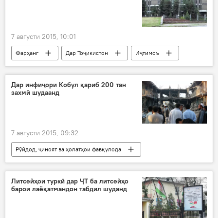
7 августи 2015, 10:01
Фарҳанг
Дар Тоҷикистон
Иҷтимоъ
Ҳамаи хабарҳо
Имоми Аъзам
Рустам Азизӣ
ВКД
семинар
Дар инфиҷори Кобул қариб 200 тан
захмӣ шудаанд
омӯзиш
шеваи намозгузорӣ
7 августи 2015, 09:32
Рӯйдод, ҷиноят ва ҳолатҳои фавқулода
Осиёи Марказӣ
Дар ҷаҳон
Таҳқиқ
Ҳамаи хабарҳо
Амният ва мудофиа
Литсейҳои туркӣ дар ҶТ ба литсейҳо
барои лаёқатмандон табдил шуданд
Кобул
Афғонистон
Шоҳи Шаҳид
ВКД Афғонистон