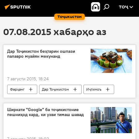
ТОҶ
Тоҷикистон
07.08.2015 хабарҳо аз
Дар Тоҷикистон беҳтарин ошпази
палавро муайян мекунанд
7 августи 2015, 18:24
Фарҳанг
Дар Тоҷикистон
Иҷтимоъ
Ҳамаи хабарҳо
баргузории озмуни беҳтарин палав
Ширкати "Google" ба тоҷикистоние
пешниҳод кард, ки узви тимаш шавад
Вазорати фарҳанг