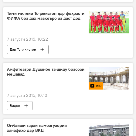
Амният ва мудофиа
Афғонистон
Покистон
Абубакри Бағдодӣ
ҲИӮ
Тими миллии Тоҷикистон дар феҳрасти
ФИФА боз даҳ мавқеъро аз даст дод
ҷанг дар Афғонистон
ҷанг дар Сурия
байъат
Давлати Исломӣ
7 августи 2015, 10:22
Дар Тоҷикистон
Навигариҳои варзиши Тоҷикистон
Дар ҷаҳон
Ҳамаи хабарҳо
ФИФА
Амфитеатри Душанбе таҷдиду бозсозӣ
мешавад
интишори феҳрасти ҷадиди мавқеъи тимҳои миллӣ
1:10
тими мунтахаби футболи Тоҷикистон
футбол
7 августи 2015, 10:10
Видео
Омӯзиши тарзи намозгузории
ҳанафиҳо дар ВКД