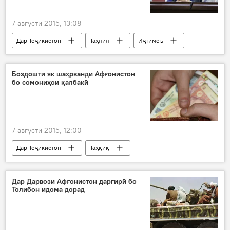
садамаи нақлиётӣ
7 августи 2015, 13:08
Дар Тоҷикистон
Таҳлил
Иҷтимоъ
Ҳамаи хабарҳо
Амният ва мудофиа
Душанбе
Рамазон Раҳимзода
Боздошти як шаҳрванди Афғонистон
бо сомониҳои қалбакӣ
"Шаҳри бехатар"
дурбинҳои назоратӣ
садамаҳо коҳиш ёфтаанд
ВКД
7 августи 2015, 12:00
Дар Тоҷикистон
Таҳқиқ
Ҳамаи хабарҳо
Афғонистон
Ҷовид Абдул Вакил
пулҳои қалбакӣ
Дар Дарвози Афғонистон даргирӣ бо
Толибон идома дорад
ҳазор сомонӣ
боздошт
Хадамоти гумруки Тоҷикистон
Хатлон