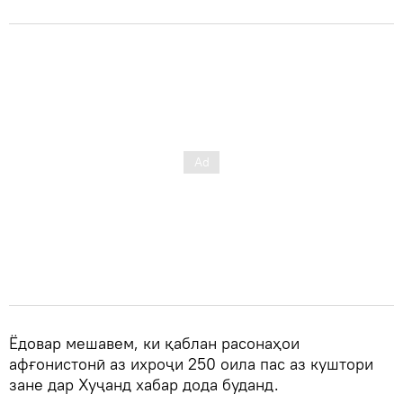
Ёдовар мешавем, ки қаблан расонаҳои
афғонистонӣ аз ихроҷи 250 оила пас аз куштори
зане дар Хуҷанд хабар дода буданд.