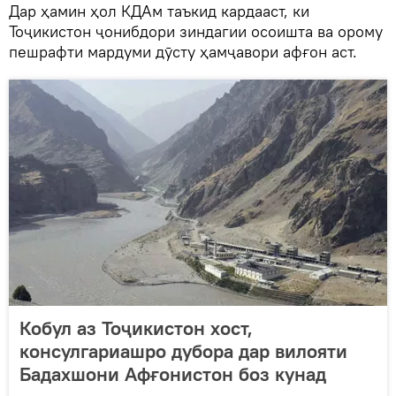
Дар ҳамин ҳол КДАм таъкид кардааст, ки
Тоҷикистон ҷонибдори зиндагии осоишта ва орому
пешрафти мардуми дӯсту ҳамҷавори афғон аст.
Кобул аз Тоҷикистон хост,
консулгариашро дубора дар вилояти
Бадахшони Афғонистон боз кунад