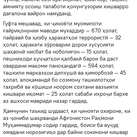
амнияту осоиш талаботи қонунгузории кишварро
дағалона вайрон намуданд.
Гуфта мешавад, ки ҷиноёти муомилоти
ғайриқонунии маводи мухаддир — 670 ҳолат,
пайравӣ ба ҳизбу ҳаракатҳои террористӣ — 32
ҳолат, ҳаракати зӯроварии дорои хусусияти
шаҳвонӣ нисбат ба ноболиғон — 15 ҳолат,
пешниҳоди ҳуҷҷатҳои қалбакӣ барои ба даст
овардани мақоми паноҳандагӣ — 594 ҳолат,
ташкили марказҳои дилхушӣ ва қиморбозӣ — 45
ҳолат, алоқамандӣ бо созмону ташкилотҳои
тахрибӣ ва кӯшиши ноором сохтани вазъияти
кишвари иқомат — 25 ҳолат сабаби ихроҷи бархе
аз ашхоси мавриди назар гардид.
Ҳамчунин таъкид шудааст, ки ҷинояти охироне, ки
аз ҷониби шаҳрванди Афғонистон Раҳмони
Муҳаммадумар содир гардид, боиси ба вуҷуд
омадани норозигиҳо дар байни сокинони кишвар