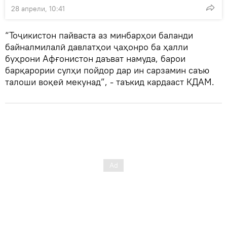
28 апрели, 10:41
“Тоҷикистон пайваста аз минбарҳои баланди
байналмилалӣ давлатҳои ҷаҳонро ба ҳалли
буҳрони Афғонистон даъват намуда, барои
барқарории сулҳи пойдор дар ин сарзамин саъю
талоши воқеӣ мекунад”, - таъкид кардааст КДАМ.