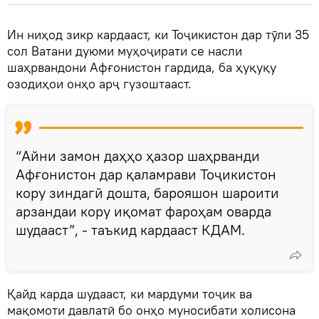
Ин ниҳод зикр кардааст, ки Тоҷикистон дар тӯли 35
сол Ватани дуюми муҳоҷирати се насли
шаҳрвандони Афғонистон гардида, ба ҳуқуқу
озодиҳои онҳо арҷ гузоштааст.
“Айни замон даҳҳо ҳазор шаҳрванди
Афғонистон дар қаламрави Тоҷикистон
кору зиндагӣ дошта, барояшон шароити
арзандаи кору иқомат фароҳам оварда
шудааст”, - таъкид кардааст КДАМ.
Қайд карда шудааст, ки мардуми тоҷик ва
мақомоти давлатӣ бо онҳо муносибати холисона