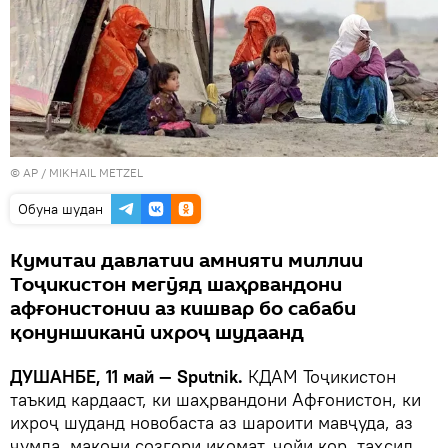
© AP /
MIKHAIL METZEL
Обуна шудан
Кумитаи давлатии амнияти миллии
Тоҷикистон мегӯяд шаҳрвандони
афғонистонии аз кишвар бо сабаби
қонуншиканӣ ихроҷ шудаанд
ДУШАНБЕ, 11 май — Sputnik.
КДАМ Тоҷикистон
таъкид кардааст, ки шаҳрвандони Афғонистон, ки
ихроҷ шуданд новобаста аз шароити мавҷуда, аз
ҷумла, макони созгори иқомат, ҷойи кор, таҳсил,