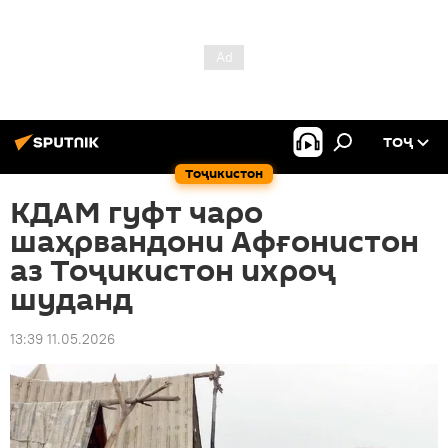
ТОҶ
Тоҷикистон
КДАМ гуфт чаро
шаҳрвандони Афғонистон
аз Тоҷикистон ихроҷ
шуданд
13:39 11.05.2026