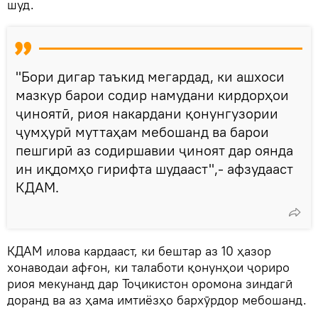
шуд.
"Бори дигар таъкид мегардад, ки ашхоси
мазкур барои содир намудани кирдорҳои
ҷиноятӣ, риоя накардани қонунгузории
ҷумҳурӣ муттаҳам мебошанд ва барои
пешгирӣ аз содиршавии ҷиноят дар оянда
ин иқдомҳо гирифта шудааст",- афзудааст
КДАМ.
КДАМ илова кардааст, ки бештар аз 10 ҳазор
хонаводаи афғон, ки талаботи қонунҳои ҷориро
риоя мекунанд дар Тоҷикистон оромона зиндагӣ
доранд ва аз ҳама имтиёзҳо бархӯрдор мебошанд.