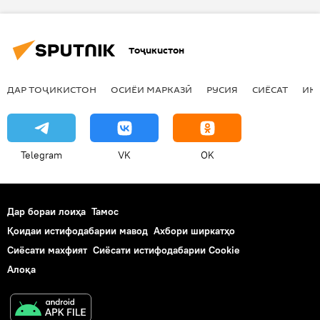
Ҳамаи хабарҳо
Душанбе
Носир Салимов
Абдуҷаббор Раҳмонов
Тоҷикистон
Китобхонаи миллӣ
ректор
директор
таъйин
ДАР ТОҶИКИСТОН
ОСИЁИ МАРКАЗӢ
РУСИЯ
СИЁСАТ
ИҚ
Telegram
VK
OK
Дар бораи лоиҳа
Тамос
Қоидаи истифодабарии мавод
Ахбори ширкатҳо
Сиёсати махфият
Сиёсати истифодабарии Cookie
Алоқа