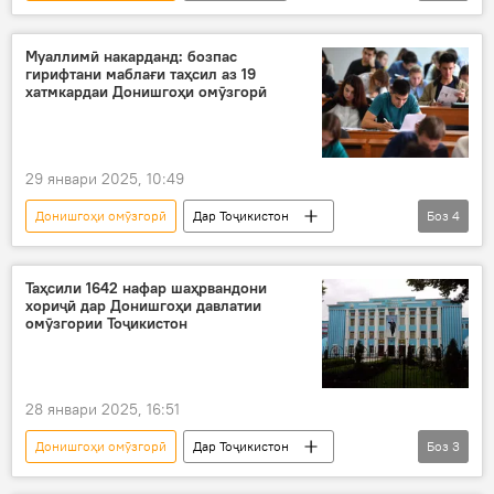
Сафари Владимир Путин ба Тоҷикистон
Дар Тоҷикистон
Душанбе
Кӯлоб
Муаллимӣ накарданд: бозпас
гирифтани маблағи таҳсил аз 19
хатмкардаи Донишгоҳи омӯзгорӣ
29 январи 2025, 10:49
Донишгоҳи омӯзгорӣ
Дар Тоҷикистон
Боз
4
Маориф
омӯзгор
кор
квота
Таҳсили 1642 нафар шаҳрвандони
хориҷӣ дар Донишгоҳи давлатии
омӯзгории Тоҷикистон
28 январи 2025, 16:51
Донишгоҳи омӯзгорӣ
Дар Тоҷикистон
Боз
3
шаҳрвандони хориҷӣ
таҳсил