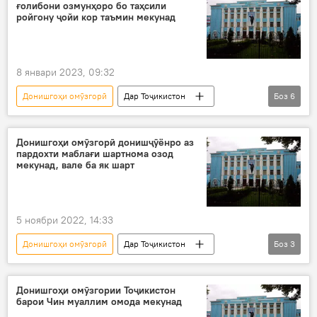
ғолибони озмунҳоро бо таҳсили
ройгону ҷойи кор таъмин мекунад
8 январи 2023, 09:32
Донишгоҳи омӯзгорӣ
Дар Тоҷикистон
Боз
6
таҳсил
ройгон
донишгоҳ
таҳсил
ройгон
ҷойи кор
Донишгоҳи омӯзгорӣ донишҷӯёнро аз
пардохти маблағи шартнома озод
мекунад, вале ба як шарт
5 ноябри 2022, 14:33
Донишгоҳи омӯзгорӣ
Дар Тоҷикистон
Боз
3
Маориф
маблағ
шартнома
Донишгоҳи омӯзгории Тоҷикистон
барои Чин муаллим омода мекунад