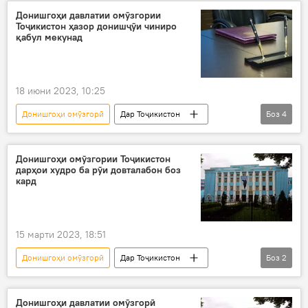
Маориф
Донишгоҳи давлатии омӯзгории
Тоҷикистон ҳазор донишҷӯи чиниро
қабул мекунад
18 июни 2023, 10:25
Донишгоҳи омӯзгорӣ
Дар Тоҷикистон
Боз
4
Чин
ҳамкорӣ
донишҷӯён
Душанбе
Маориф
Донишгоҳи омӯзгории Тоҷикистон
дарҳои худро ба рӯи довталабон боз
кард
15 марти 2023, 18:51
Донишгоҳи омӯзгорӣ
Дар Тоҷикистон
Боз
2
Маориф
довталабон
Донишгоҳи давлатии омӯзгорӣ