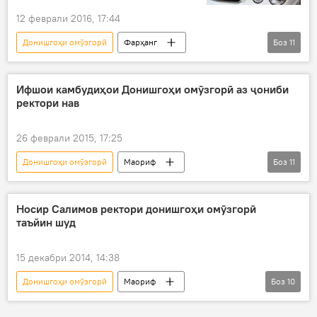
12 феврали 2016, 17:44
Донишгоҳи омӯзгорӣ
Фарҳанг
Боз
11
Муҳоҷират
Дар Тоҷикистон
Дар ҷаҳон
Иҷтимоъ
Маскав
Ифшои камбудиҳои Донишгоҳи омӯзгорӣ аз ҷониби
ректори нав
Брянск
Почеп
Фирдавс Шокиров
омӯзгори забони англисӣ
арӯскобӣ
26 феврали 2015, 17:25
ҳамсар
Дар Русия
Донишгоҳи омӯзгорӣ
Маориф
Боз
11
Дар Тоҷикистон
Иҷтимоъ
Ҳамаи хабарҳо
Носир Салимов
Носир Салимов ректори донишгоҳи омӯзгорӣ
таъйин шуд
Китобхонаи миллӣ
номувофиқатӣ
танқид
таълим
дарс
15 декабри 2014, 14:38
фарқият
омӯзгор
Донишгоҳи омӯзгорӣ
Маориф
Боз
10
Дар Тоҷикистон
Иҷтимоъ