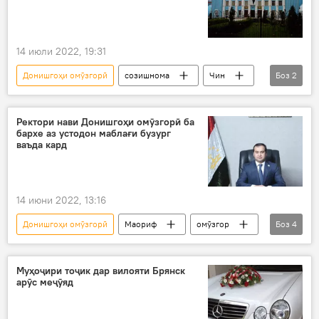
14 июли 2022, 19:31
Донишгоҳи омӯзгорӣ
созишнома
Чин
Боз
2
Дар Тоҷикистон
Маориф
Ректори нави Донишгоҳи омӯзгорӣ ба
бархе аз устодон маблағи бузург
ваъда кард
14 июни 2022, 13:16
Донишгоҳи омӯзгорӣ
Маориф
омӯзгор
Боз
4
дастгирӣ
ректор
Дар Тоҷикистон
ҳавасмандӣ
Муҳоҷири тоҷик дар вилояти Брянск
арӯс меҷӯяд