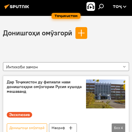
ТОҶ
Тоҷикистон
Донишгоҳи омӯзгорӣ
Интихоби замон
Дар Тоҷикистон ду филиали нави
донишгоҳҳои омӯзгории Русия кушода
мешаванд
Эксклюзив
Донишгоҳи омӯзгорӣ
Маориф
Боз
4