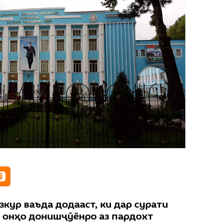
кур ваъда додааст, ки дар сурати
 онҳо донишҷӯёнро аз пардохт