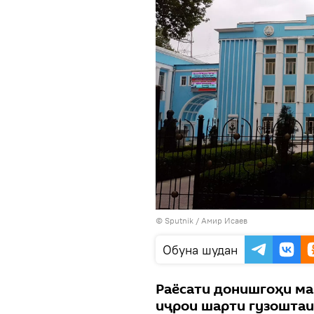
©
Sputnik
/ Амир Исаев
Обуна шудан
Раёсати донишгоҳи маз
иҷрои шарти гузоштаи