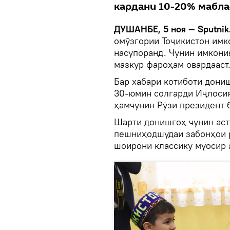
кардани 10-20% мабла
ДУШАНБЕ, 5 ноя — Sputnik
омӯзгории Тоҷикистон имк
насупоранд. Чунин имкони
мазкур фароҳам овардааст
Бар хабари котиботи дони
30-юмин солгарди Иҷлосия
ҳамчунин Рӯзи президент б
Шарти донишгоҳ чунин аст
пешниҳодшудаи забонҳои р
шоирони классику муосир 