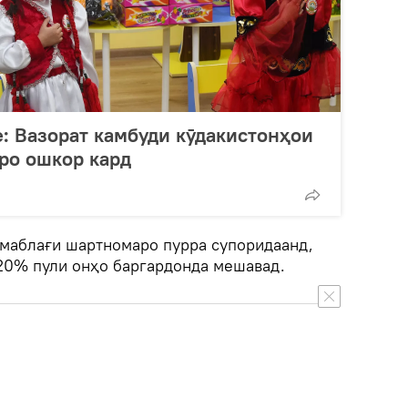
е: Вазорат камбуди кӯдакистонҳои
ро ошкор кард
маблағи шартномаро пурра супоридаанд,
 20% пули онҳо баргардонда мешавад.