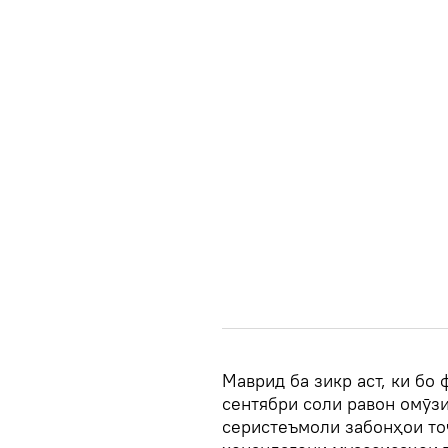
Маврид ба зикр аст, ки бо
сентябри соли равон омӯзи
серистеъмоли забонҳои тоҷ