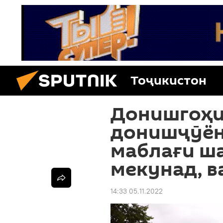
Тоҷикистон
Донишгоҳи
донишҷӯён
маблағи ш
мекунад, в
14:33 05.11.2022