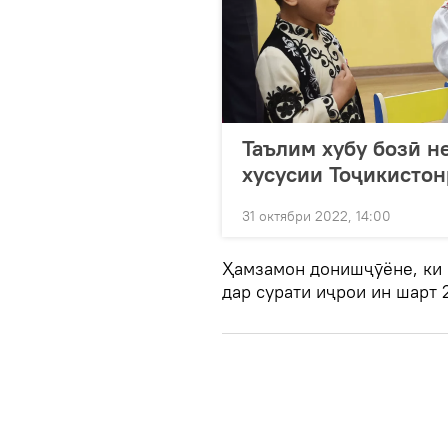
Таълим хубу бозӣ н
хусусии Тоҷикистон
31 октябри 2022, 14:00
Ҳамзамон донишҷӯёне, ки 
дар сурати иҷрои ин шарт