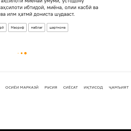
таҳсилоти миёнаи умумӣ, устодону
аҳсилоти ибтидоӣ, миёна, олии касбӣ ва
ва илм ҳатмӣ дониста шудааст.
рӣ
Маориф
маблағ
шартнома
ОСИЁИ МАРКАЗӢ
РУСИЯ
СИЁСАТ
ИҚТИСОД
ҶАМЪИЯТ