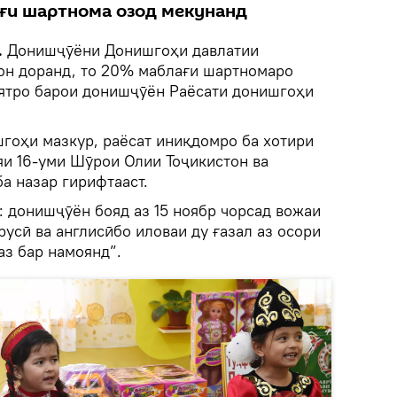
ғи шартнома озод мекунанд
.
Донишҷӯёни Донишгоҳи давлатии
он доранд, то 20% маблағи шартномаро
ятро барои донишҷӯён Раёсати донишгоҳи
.
шгоҳи мазкур, раёсат иниқдомро ба хотири
и 16-уми Шӯрои Олии Тоҷикистон ва
а назар гирифтааст.
: донишҷӯён бояд аз 15 ноябр чорсад вожаи
усӣ ва англисӣбо иловаи ду ғазал аз осори
аз бар намоянд”.