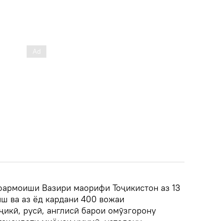
 фармоиши Вазири маорифи Тоҷикистон аз 13
ш ва аз ёд кардани 400 вожаи
икӣ, русӣ, англисӣ барои омӯзгорону