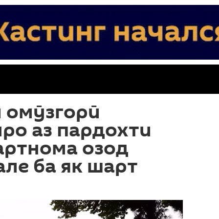
 омӯзгорӣ
ро аз пардохти
артнома озод
але ба як шарт