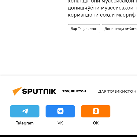
хонандагони муассисаҳои 
донишҷӯёни муассисаҳои т
кормандони соҳаи маориф 
Дар Тоҷикистон
Донишгоҳи омӯзго
Тоҷикистон
ДАР ТОҶИКИСТОН
Telegram
VK
OK