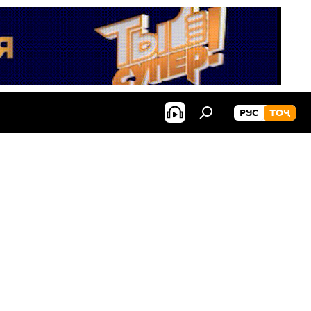
РУС
ТОҶ