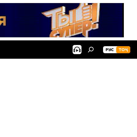
РУС
ТОҶ