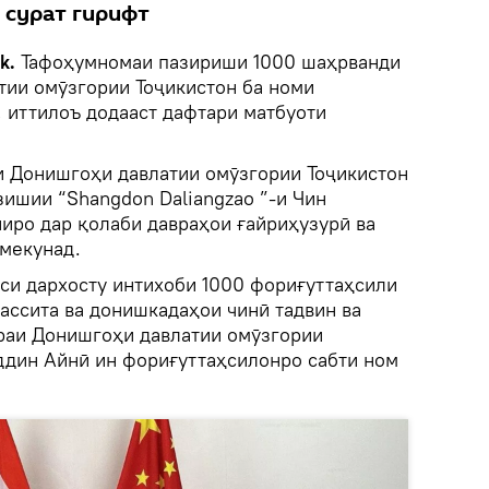
 сурат гирифт
ik.
Тафоҳумномаи пазириши 1000 шаҳрванди
тии омӯзгории Тоҷикистон ба номи
 иттилоъ додааст дафтари матбуоти
 Донишгоҳи давлатии омӯзгории Тоҷикистон
зишии “Shangdon Daliangzao ”-и Чин
иро дар қолаби давраҳои ғайриҳузурӣ ва
 мекунад.
си дархосту интихоби 1000 фориғуттаҳсили
ассита ва донишкадаҳои чинӣ тадвин ва
ираи Донишгоҳи давлатии омӯзгории
ддин Айнӣ ин фориғуттаҳсилонро сабти ном