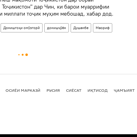
 Тоҷикистон" дар Чин, ки барои муаррифии
и миллати тоҷик муҳим мебошад, хабар дод.
Донишгоҳи омӯзгорӣ
донишҷӯён
Душанбе
Маориф
ОСИЁИ МАРКАЗӢ
РУСИЯ
СИЁСАТ
ИҚТИСОД
ҶАМЪИЯТ