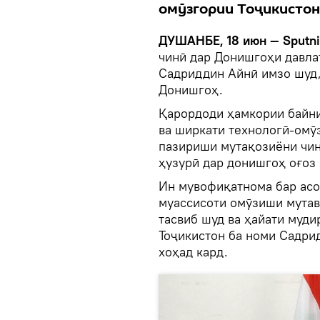
омӯзгории Тоҷикистон
ДУШАНБЕ, 18 июн — Sputn
чинӣ дар Донишгоҳи давла
Садриддин Айнӣ имзо шуд,
Донишгоҳ.
Қарордоди ҳамкории байни
ва ширкати технологӣ-омӯ
пазириши мутақозиёни чин
ҳузурӣ дар донишгоҳ оғоз
Ин мувофиқатнома бар асо
муассисоти омӯзиши мутав
тасвиб шуд ва ҳайати муд
Тоҷикистон ба номи Садри
хоҳад кард.