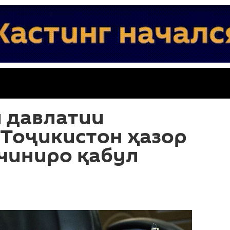
 давлатии
 Тоҷикистон ҳазор
чиниро қабул