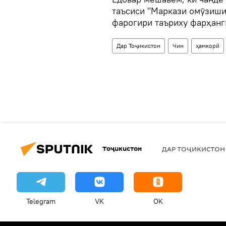
таъсиси "Маркази омӯзиши
фарогири таъриху фарҳанг
Дар Тоҷикистон
Чин
ҳамкорӣ
Тоҷикистон
ДАР ТОҶИКИСТОН
Telegram
VK
OK