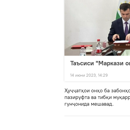
Таъсиси "Маркази о
14 июни 2023, 14:29
Ҳуҷҷатҳои онҳо ба забонҳо
пазируфта ва тибқи муқар
гунҷонида мешавад.