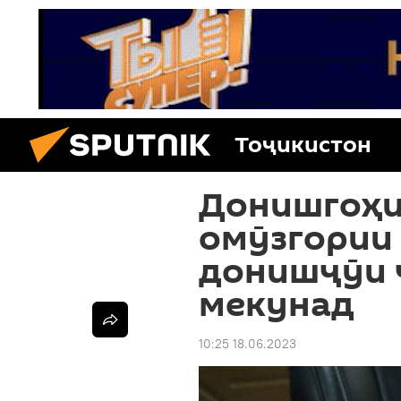
Тоҷикистон
Донишгоҳи
омӯзгории
донишҷӯи 
мекунад
10:25 18.06.2023