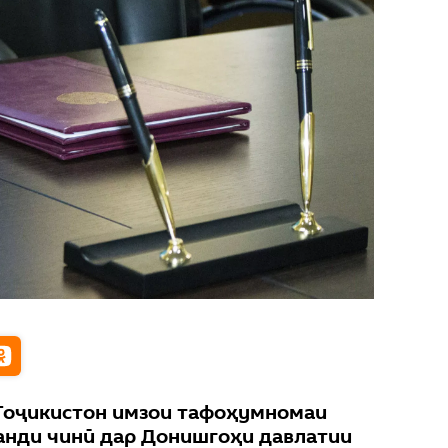
Тоҷикистон имзои тафоҳумномаи
анди чинӣ дар Донишгоҳи давлатии