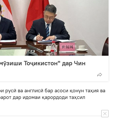
мӯзиши Тоҷикистон" дар Чин
и русӣ ва англисӣ бар асоси қонун таҳия ва
рарот дар идомаи қарордоди таҳсил