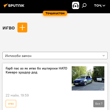
ТОҶ
Тоҷикистон
иғво
Интихоби замон
Ғарб пас аз як иғво бо иштироки НАТО
Киевро ҳушдор дод
22 майи, 19:59
иғво
Боз
7