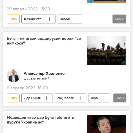
29 апрели 2022, 15:20
иғво
Қазоқистон
забон
Боз
2
Иҷтимоъ
нозирон
Қосим -Жомарт Тоқаев
Буча – як иғвои зиддирусии дорои "се
нимкоса"
Александр Хроленко
шореҳи низомӣ
6 апрели 2022, 16:00
иғво
Дар Русия
саҳнасозӣ
Ғарб
Боз
1
Украина
Медведев иғво дар Буча таблиғоти
дуруғи Украина аст