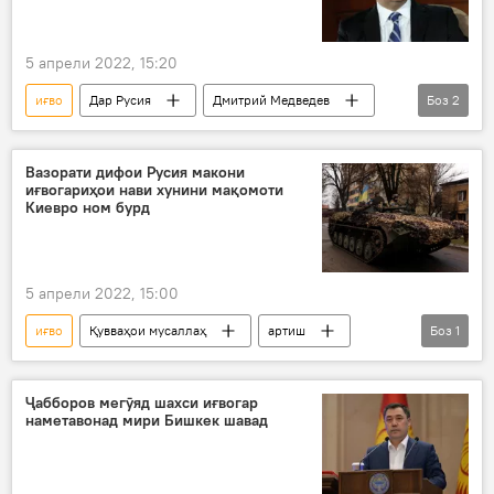
5 апрели 2022, 15:20
иғво
Дар Русия
Дмитрий Медведев
Боз
2
таблиғот
Украина
Вазорати дифои Русия макони
иғвогариҳои нави хунини мақомоти
Киевро ном бурд
5 апрели 2022, 15:00
иғво
Қувваҳои мусаллаҳ
артиш
Боз
1
Вазорати дифоъи Тоҷикистон
Ҷабборов мегӯяд шахси иғвогар
наметавонад мири Бишкек шавад