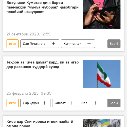
ИМА
Вокуниши Кумитаи дин: барои
паёмакҳои “ҷумъа муборак” ҷавобгарӣ
Музокироти Путин ва Трамп дар Аляска
пешбинӣ нашудааст
Музокироти Путин ва Трамп дар Аляска
21 сентябри 2023, 12:59
иғво
Дар Тоҷикистон
Кумитаи дин
Боз
4
паёмак
намози ҷумъа
вокуниш
шабакаҳои иҷтимоӣ
Теҳрон аз Киев даъват кард, ки аз иғво
дар расонаҳо худдорӣ кунад
25 феврали 2023, 09:35
иғво
Дар ҷаҳон
Сиёсат
Эрон
Боз
4
Украина
Киев
расонаҳо
Вазорати хориҷаи Эрон
Киев дар Снигиревка иғвои навбатӣ
омода дорад