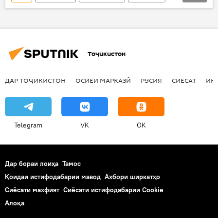
Олес Бузина
Петр Порошенко
Владимир Путин
видоъ
рӯзноманигор
қатл
таҷамуъ
Тоҷикистон
хонаи охират
қабр
ангезаи сиёсӣ
фаъолият
иҷтимоӣ
мухолиф
ДАР ТОҶИКИСТОН
ОСИЁИ МАРКАЗӢ
РУСИЯ
СИЁСАТ
ИҚ
Telegram
VK
OK
Дар бораи лоиҳа
Тамос
Қоидаи истифодабарии мавод
Ахбори ширкатҳо
Сиёсати махфият
Сиёсати истифодабарии Cookie
Алоқа