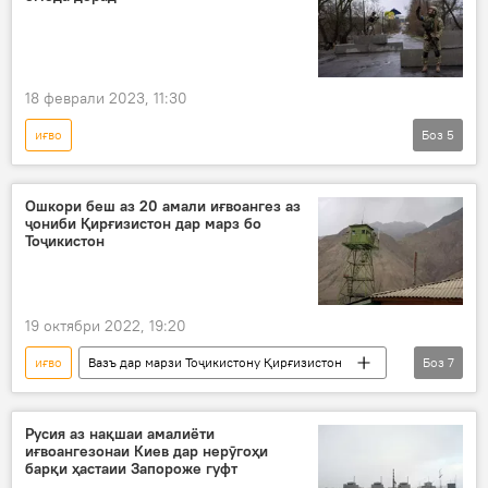
18 феврали 2023, 11:30
иғво
Боз
5
Амалиёти вижаи Русия барои ҳимояи Донбасс: охирин хабарҳо
Дар Русия
Украина
амалиёти вижа
Ошкори беш аз 20 амали иғвоангез аз
ҷониби Қирғизистон дар марз бо
Херсон
Тоҷикистон
19 октябри 2022, 19:20
иғво
Вазъ дар марзи Тоҷикистону Қирғизистон
Боз
7
Дар Тоҷикистон
КДАМ
Қирғизистон
марз
нақз
Русия аз нақшаи амалиёти
иғвоангезонаи Киев дар нерӯгоҳи
тавофуқ
муноқишаи марзӣ
барқи ҳастаии Запороже гуфт