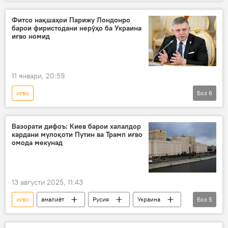
Амалиёти вижаи Русия барои ҳимояи Донбасс: охирин хабарҳо
Украина
амалиёти вижа
НАТО
Фитсо нақшаҳои Парижу Лондонро
барои фиристодани нерӯҳо ба Украина
Киев
Ғарб
Сиёсат
иғво номид
11 январи, 20:59
иғво
Боз
6
Амалиёти вижаи Русия барои ҳимояи Донбасс: охирин хабарҳо
Украина
амалиёти вижа
Париж
Вазорати дифоъ: Киев барои халалдор
кардани мулоқоти Путин ва Трамп иғво
Лондон
нооромӣ
омода мекунад
13 августи 2025, 11:43
иғво
амалиёт
Русия
Украина
Боз
5
Вазорати дифоъи Русия
дифоъ