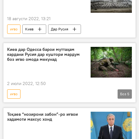
18 августи 2022, 13:21
иғво
Киев
Дар Русия
Киев дар Одесса барои муттаҳам
кардани Русия дар куштори мардум
боз иғво омода мекунад
2 июли 2022, 12:50
иғво
Боз
5
Амалиёти вижаи Русия барои ҳимояи Донбасс: охирин хабарҳо
Украина
Одесса
Дар Русия
Тоқаев “нозирони забон”-ро иғвои
хадамоти махсус хонд
Амният ва мудофиа