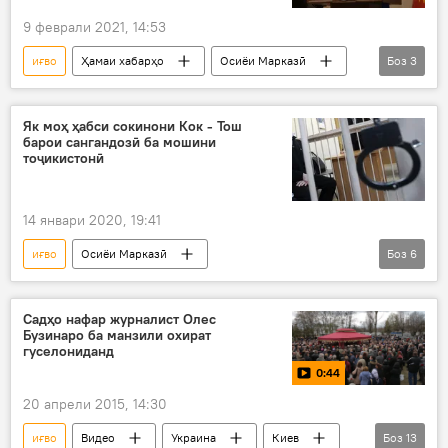
9 феврали 2021, 14:53
иғво
Ҳамаи хабарҳо
Осиёи Марказӣ
Боз
3
Қирғизистон
президент
шахсият
Як моҳ ҳабси сокинони Кок - Тош
барои сангандозӣ ба мошини
тоҷикистонӣ
14 январи 2020, 19:41
иғво
Осиёи Марказӣ
Боз
6
Рӯйдод, ҷиноят ва ҳолатҳои фавқулода
Ҳамаи хабарҳо
Қирғизистон
ҳабс
Садҳо нафар журналист Олес
Бузинаро ба манзили охират
марз
Дар Тоҷикистон
гуселониданд
0:44
20 апрели 2015, 14:30
иғво
Видео
Украина
Киев
Боз
13