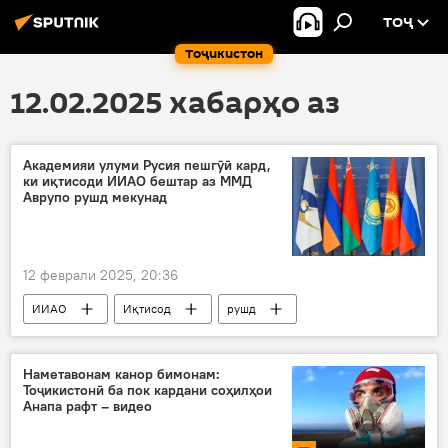
ТОҶ
Тоҷикистон
12.02.2025 хабарҳо аз
Академияи улуми Русия пешгӯӣ кард,
ки иқтисоди ИИАО бештар аз ММД
Аврупо рушд мекунад
12 феврали 2025, 20:36
ИИАО
Иқтисод
рушд
Иттиҳодияи Аврупо
АвруОсиё
донишмандон
Наметавонам канор бимонам:
Тоҷикистонӣ ба пок кардани соҳилҳои
Анапа рафт – видео