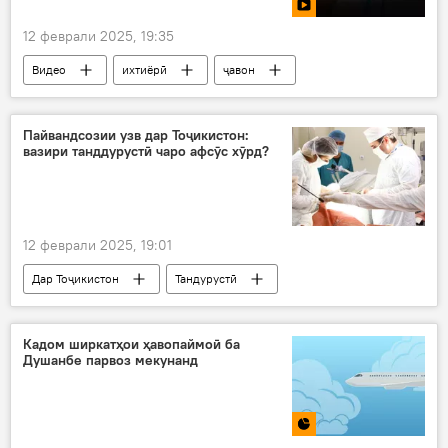
12 феврали 2025, 19:35
Видео
ихтиёрӣ
ҷавон
тоҷик
поксозӣ
муҳити зист
Пайвандсозии узв дар Тоҷикистон:
вазири танддурустӣ чаро афсӯс хӯрд?
12 феврали 2025, 19:01
Дар Тоҷикистон
Тандурустӣ
ҷарроҳӣ
амалиёти ҷарроҳӣ
пизишк
Ҷамолиддин Абдуллозода
Кадом ширкатҳои ҳавопаймоӣ ба
Душанбе парвоз мекунанд