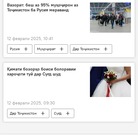
Вазорат: беш аз 95% муҳоҷирон аз
Тоҷикистон ба Русия мераванд
12 феврали 2025, 10:41
Русия
Муҳоҷират
Дар Тоҷикистон
Қимати бозорҳо боиси болоравии
хароҷоти туй дар Суғд шуд
12 феврали 2025, 09:30
Дар Тоҷикистон
Суғд
қонуни танзим