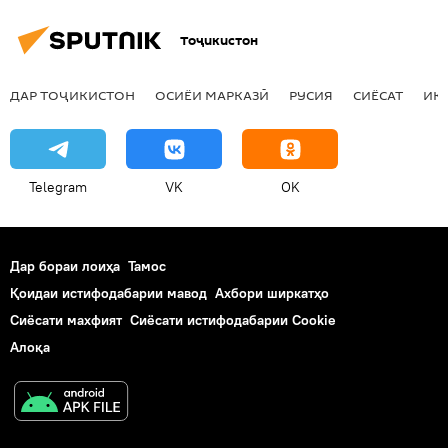
Тоҷикистон
ДАР ТОҶИКИСТОН
ОСИЁИ МАРКАЗӢ
РУСИЯ
СИЁСАТ
ИҚ
Telegram
VK
OK
Дар бораи лоиҳа
Тамос
Қоидаи истифодабарии мавод
Ахбори ширкатҳо
Сиёсати махфият
Сиёсати истифодабарии Cookie
Алоқа