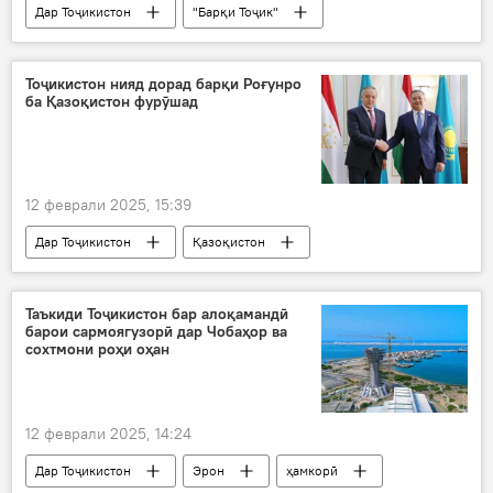
Дар Тоҷикистон
"Барқи Тоҷик"
қарзҳо
Вазорати молия
Энергетика
Тоҷикистон нияд дорад барқи Роғунро
ба Қазоқистон фурӯшад
12 феврали 2025, 15:39
Дар Тоҷикистон
Қазоқистон
созишнома
барқ
фурӯш
Сироҷиддин Муҳриддин
Энергетика
Таъкиди Тоҷикистон бар алоқамандӣ
барои сармоягузорӣ дар Чобаҳор ва
сохтмони роҳи оҳан
12 феврали 2025, 14:24
Дар Тоҷикистон
Эрон
ҳамкорӣ