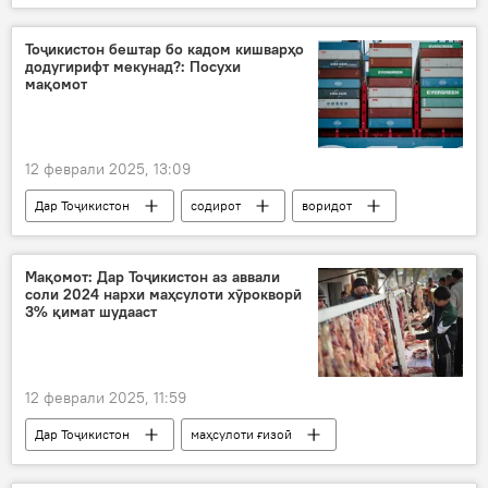
Нақлиёт
равобит
роҳи оҳан
Тоҷикистон бештар бо кадом кишварҳо
додугирифт мекунад?: Посухи
мақомот
12 феврали 2025, 13:09
Дар Тоҷикистон
содирот
воридот
додугирифт
тиҷорат
омор
Мақомот: Дар Тоҷикистон аз аввали
соли 2024 нархи маҳсулоти хӯрокворӣ
3% қимат шудааст
12 феврали 2025, 11:59
Дар Тоҷикистон
маҳсулоти ғизоӣ
омор
болоравии нарх
қиматшавӣ