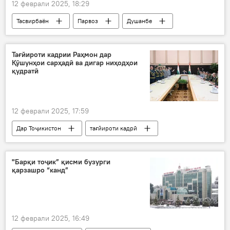
12 феврали 2025, 18:29
Тасвирбаён
Парвоз
Душанбе
фурудгоҳ
Ширкатҳои ҳавоӣ
Тағйироти кадрии Раҳмон дар
Қӯшунҳои сарҳадӣ ва дигар ниҳодҳои
қудратӣ
12 феврали 2025, 17:59
Дар Тоҷикистон
тағйироти кадрӣ
Эмомалӣ Раҳмон
КДАМ
таъини кадрҳои нав
"Барқи тоҷик” қисми бузурги
қарзашро “канд”
12 феврали 2025, 16:49