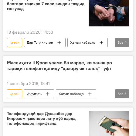
блогери тоҷикро 7 соли зиндон таҳдид
мекунад
18 феврали 2020, 14:53
ҷавон
Дар Тоҷикистон
Ҳамаи хабарҳо
Боз
4
Амният ва мудофиа
ҳабс
боздошт
Маскав
Маслиҳати Шӯрои уламо ба марде, ки занашро
тариқи телефон қапиду "ҳазору як талоқ" гуфт
1 сентябри 2018, 18:41
ҷавон
Иҷтимоъ
Ҳамаи хабарҳо
Боз
3
фатво
талоқ
Дар Тоҷикистон
Телефондуздӣ дар Душанбе: дар
Гипрозем ҷавонеро лату кӯб карда,
телефонашро гирифтанд