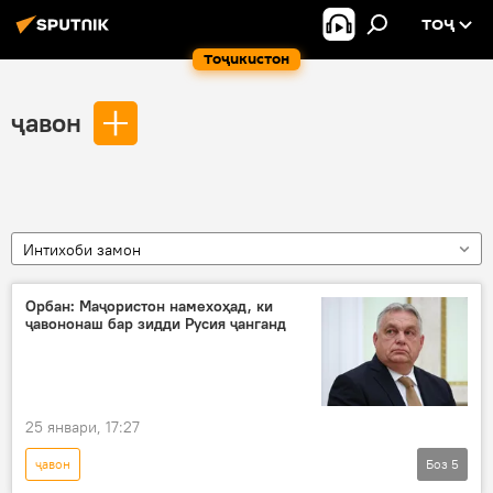
ТОҶ
Тоҷикистон
ҷавон
Интихоби замон
Орбан: Маҷористон намехоҳад, ки
ҷавононаш бар зидди Русия ҷанганд
25 январи, 17:27
ҷавон
Боз
5