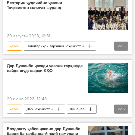
соҳибкор
Беҳтарин ҷудочиёни ҷавони
Тоҷикистон маълум шуданд
30 августи 2023, 16:31
ҷавон
Навигариҳои варзиши Тоҷикистон
Боз
5
Дар Тоҷикистон
Рашт
дзюдо
мусобиқа
ҷавонон
Дар Душанбе ҷасади ҷавони ғарқшуда
пайдо шуд: шарҳи КҲФ
29 июни 2023, 12:48
ҷавон
Дар Тоҷикистон
Душанбе
Боз
2
КҲФ
ғарқ
Боздошту ҳабси ҷавоне дар Душанбе
барои ба талбандагӣ ҷалб намудани