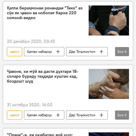
Британияи Кабир
зодрӯз
Қатли бераҳмонаи ронандаи "Тико" аз
сӯи як ҷавон ва ноболиғ барои 220
даргузашт
сомонӣ-видео
20 декабри 2020, 09:45
ҷавон
Ҳамаи хабарҳо
Дар Тоҷикистон
Боз
4
Рӯйдод, ҷиноят ва ҳолатҳои фавқулода
Турсунзода
боздошт
куштор
Ҷавоне, ки мӯй ва дасти духтари 18-
соларо буриду таҳдиди куштан кад,
боздошт шуд
31 октябри 2020, 14:00
ҷавон
Ҳамаи хабарҳо
Дар Тоҷикистон
Боз
3
Рӯйдод, ҷиноят ва ҳолатҳои фавқулода
боздошт
ВКД
"Пранк"-е, ки оқибаташ вой шуд: