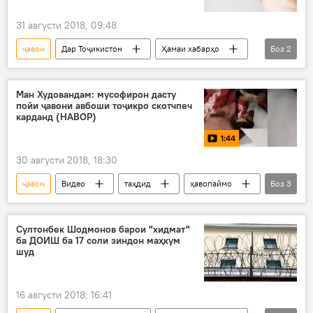
31 августи 2018, 09:48
ҷавон
Дар Тоҷикистон
Ҳамаи хабарҳо
Боз
2
телефон
дуздӣ
Ман Худовандам: мусофирон дасту
пойи ҷавони авбоши тоҷикро скотчпеч
карданд (НАВОР)
1:44
30 августи 2018, 18:30
ҷавон
Видео
таҳдид
ҳавопаймо
Боз
3
ҷанҷол
Дар Русия
Дар Тоҷикистон
Султонбек Шодмонов барои "хидмат"
ба ДОИШ ба 17 соли зиндон маҳкум
шуд
16 августи 2018, 16:41