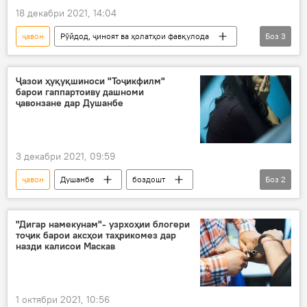
18 декабри 2021, 14:04
ҷавон
Рӯйдод, ҷиноят ва ҳолатҳои фавқулода
Боз
3
ҳабс
боздошт
РВКД ҶТ дар шаҳри Душанбе
Ҷазои ҳуқуқшиноси "Тоҷикфилм"
барои гаппартоиву дашноми
ҷавонзане дар Душанбе
3 декабри 2021, 09:59
ҷавон
Душанбе
боздошт
Боз
2
РВКД ҶТ дар шаҳри Душанбе
гаппартоӣ
"Дигар намекунам"- узрхоҳии блогери
тоҷик барои аксҳои таҳрикомез дар
назди калисои Маскав
1 октябри 2021, 10:56