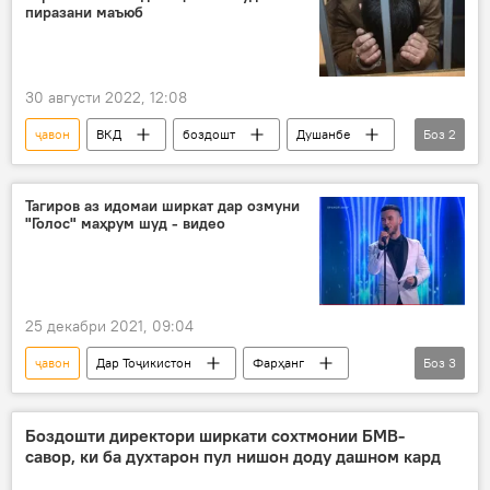
пиразани маъюб
30 августи 2022, 12:08
ҷавон
ВКД
боздошт
Душанбе
Боз
2
Дар Тоҷикистон
ҳабс
Тагиров аз идомаи ширкат дар озмуни
"Голос" маҳрум шуд - видео
25 декабри 2021, 09:04
ҷавон
Дар Тоҷикистон
Фарҳанг
Боз
3
озмун
ҳунарманд
Дар Русия
Боздошти директори ширкати сохтмонии БМВ-
савор, ки ба духтарон пул нишон доду дашном кард