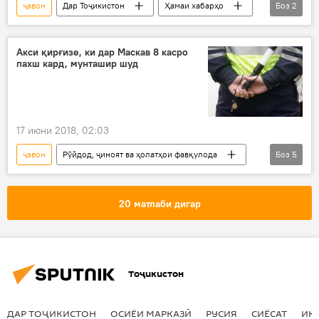
ҷавон
Дар Тоҷикистон
Ҳамаи хабарҳо
Боз
2
ифротгароӣ
ҷазо
Акси қирғизе, ки дар Маскав 8 касро
пахш кард, мунташир шуд
17 июни 2018, 02:03
ҷавон
Рӯйдод, ҷиноят ва ҳолатҳои фавқулода
Боз
5
Ҳамаи хабарҳо
Қирғизистон
садама
роҳ
Дар Русия
20 матлаби дигар
Тоҷикистон
ДАР ТОҶИКИСТОН
ОСИЁИ МАРКАЗӢ
РУСИЯ
СИЁСАТ
ИҚ