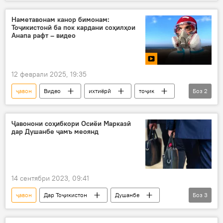
Амалиёти вижаи Русия барои ҳимояи Донбасс: охирин хабарҳо
Маҷористон
Русия
ҷанг
Наметавонам канор бимонам:
Тоҷикистонӣ ба пок кардани соҳилҳои
Виктор Орбан
Анапа рафт – видео
12 феврали 2025, 19:35
ҷавон
Видео
ихтиёрӣ
тоҷик
Боз
2
поксозӣ
муҳити зист
Ҷавонони соҳибкори Осиёи Марказӣ
дар Душанбе ҷамъ меоянд
14 сентябри 2023, 09:41
ҷавон
Дар Тоҷикистон
Душанбе
Боз
3
табодули таҷриба
Форум