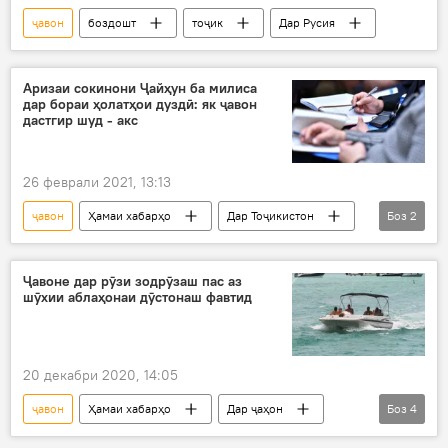
ҷавон
боздошт
тоҷик
Дар Русия
Аризаи сокинони Ҷайҳун ба милиса
дар бораи ҳолатҳои дуздӣ: як ҷавон
дастгир шуд - акс
26 феврали 2021, 13:13
ҷавон
Ҳамаи хабарҳо
Дар Тоҷикистон
Боз
2
дуздӣ
боздошт
Ҷавоне дар рӯзи зодрӯзаш пас аз
шӯхии аблаҳонаи дӯстонаш фавтид
20 декабри 2020, 14:05
ҷавон
Ҳамаи хабарҳо
Дар ҷаҳон
Боз
4
Рӯйдод, ҷиноят ва ҳолатҳои фавқулода