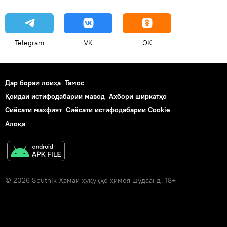
Telegram
VK
OK
Дар бораи лоиҳа
Тамос
Қоидаи истифодабарии мавод
Ахбори ширкатҳо
Сиёсати махфият
Сиёсати истифодабарии Cookie
Алоқа
© 2026 Sputnik Ҳамаи ҳуқуқҳо ҳимоя шудаанд. 18+