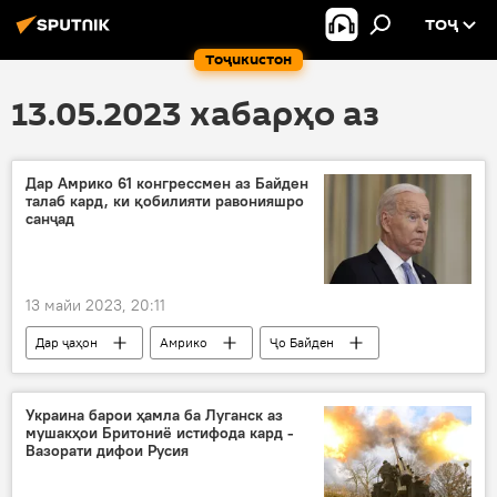
ТОҶ
Тоҷикистон
13.05.2023 хабарҳо аз
Дар Амрико 61 конгрессмен аз Байден
талаб кард, ки қобилияти равонияшро
санҷад
13 майи 2023, 20:11
Дар ҷаҳон
Амрико
Ҷо Байден
Иҷтимоъ
Украина барои ҳамла ба Луганск аз
мушакҳои Бритониё истифода кард -
Вазорати дифои Русия