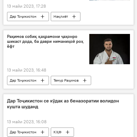
13 майи 2023, 17:28
Дар Тоҷикистон
Нақлиёт
"Сомон Эйр"
ҳавопаймо
Раҳимов собиқ қаҳрамони ҷаҳонро
шикаст дода, ба даври ниманиҳоӣ роҳ
ёфт
13 майи 2023, 16:48
Дар Тоҷикистон
Темур Раҳимов
Навигариҳои варзиши Тоҷикистон
дзюдо
Дар Тоҷикистон се кӯдак аз беназоратии волидон
кушта шуданд
13 майи 2023, 16:08
Дар Тоҷикистон
КҲФ