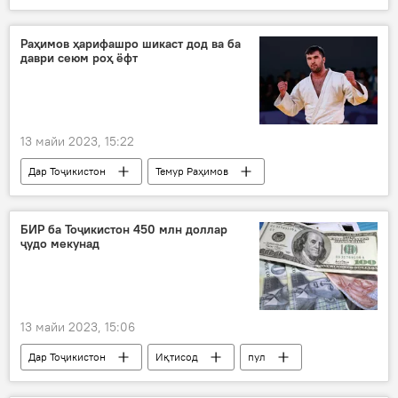
Рӯйдод, ҷиноят ва ҳолатҳои фавқулода
ғарқ
кӯдак
Раҳимов ҳарифашро шикаст дод ва ба
даври сеюм роҳ ёфт
13 майи 2023, 15:22
Дар Тоҷикистон
Темур Раҳимов
дзюдо
ҷавонон
БИР ба Тоҷикистон 450 млн доллар
ҷудо мекунад
13 майи 2023, 15:06
Дар Тоҷикистон
Иқтисод
пул
БИР