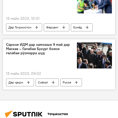
13 майи 2023, 10:01
Дар Тоҷикистон
Фарҳанг
бунёд
гулгашт
Гулназар Келдӣ
Суғд
Айнӣ
Раҷаббой Аҳмадзода
Сарони ИДМ дар намоиши 9 май дар
Маскав – Ғалабаи Бузург боиси
ғалабаи рӯзмарра шуд
13 майи 2023, 09:02
Дар ҷаҳон
Сиёсат
Русия
Дар Русия
Ғарб
Рӯзи ғалаба
Владимир Путин
ИДМ
Тоҷикистон