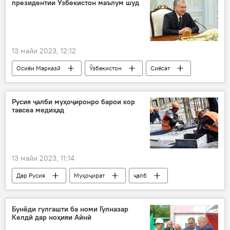
президентии Ӯзбекистон маълум шуд
13 майи 2023, 12:12
Осиёи Марказӣ
Ӯзбекистон
Сиёсат
Русия ҷалби муҳоҷиронро барои кор
тавсеа медиҳад
13 майи 2023, 11:14
Дар Русия
Муҳоҷират
ҷалб
Бунёди гулгашти ба номи Гулназар
Келдӣ дар ноҳияи Айнӣ