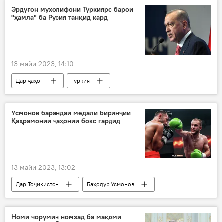
Эрдуғон мухолифони Туркияро барои
"ҳамла" ба Русия танқид кард
13 майи 2023, 14:10
Дар ҷаҳон
Туркия
Раҷаб Тайиб Эрдуғон
Сиёсат
Русия
Усмонов барандаи медали биринҷии
Қаҳрамонии ҷаҳонии бокс гардид
13 майи 2023, 13:02
Дар Тоҷикистон
Баҳодур Усмонов
бокс
Навигариҳои варзиши Тоҷикистон
Кумитаи ҷавонон
Номи чорумин номзад ба мақоми