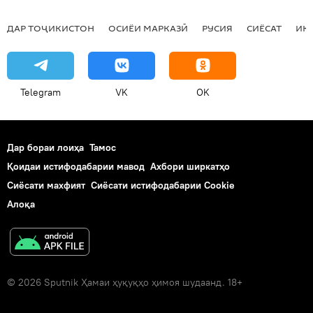
ДАР ТОҶИКИСТОН
ОСИЁИ МАРКАЗӢ
РУСИЯ
СИЁСАТ
ИҚ
Telegram
VK
OK
Дар бораи лоиҳа
Тамос
Қоидаи истифодабарии мавод
Ахбори ширкатҳо
Сиёсати махфият
Сиёсати истифодабарии Cookie
Алоқа
© 2026 Sputnik Ҳамаи ҳуқуқҳо ҳимоя шудаанд. 18+