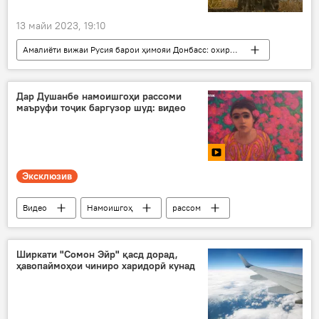
13 майи 2023, 19:10
Амалиёти вижаи Русия барои ҳимояи Донбасс: охирин хабарҳо
Русия
Украина
амалиёти вижа
Амният ва мудофиа
Дар Душанбе намоишгоҳи рассоми
маъруфи тоҷик баргузор шуд: видео
Эксклюзив
Видео
Намоишгоҳ
рассом
тоҷик
Ширкати "Сомон Эйр" қасд дорад,
ҳавопаймоҳои чиниро харидорӣ кунад