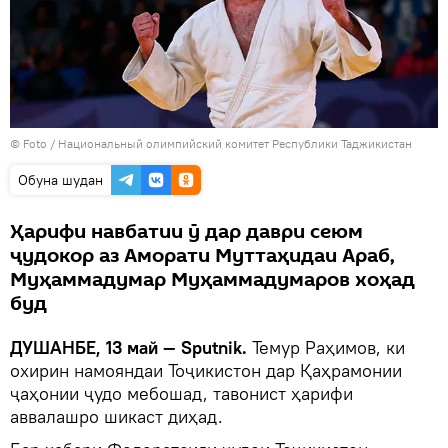
© Foto /
Национальный олимпийский комитет Республики Таджикистан
Обуна шудан
Ҳарифи навбатии ӯ дар даври сеюм
ҷудокор аз Аморати Муттаҳидаи Араб,
Муҳаммадумар Муҳаммадумаров хоҳад
буд
ДУШАНБЕ, 13 май — Sputnik.
Темур Раҳимов, ки
охирин намояндаи Тоҷикистон дар Қаҳрамонии
ҷаҳонии ҷудо мебошад, тавонист ҳарифи
аввалашро шикаст диҳад.