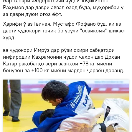
Бар хабари Федератсияи ҷудои Тоҷикистон,
Раҳимов дар даври аввал озод буда, муҳорибаи ӯ
аз даври дуюм оғоз ёфт.
Ҳарифи ӯ аз Гвинея, Мустафо Фофано буд, ки аз
дасти ҷудокори тоҷик бо усули "осаикоми" шикаст
хӯрд.
ва ҷудокори Имрӯз дар рӯзи охири сабқатҳои
инфиродии Қаҳрамонии ҷудои ҷаҳон дар Доҳаи
Қатар рақобатҳо зери вазнҳои +78 кг миёни
бонувон ва +100 кг миёни мардон ҷараён доранд.