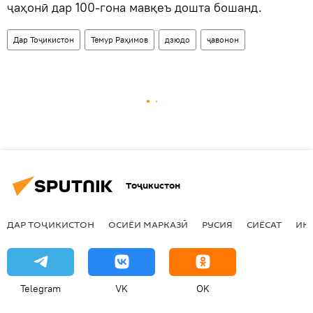
ҷаҳонӣ дар 100-гона мавқеъ дошта бошанд.
Дар Тоҷикистон
Темур Раҳимов
дзюдо
ҷавонон
Тоҷикистон
ДАР ТОҶИКИСТОН
ОСИЁИ МАРКАЗӢ
РУСИЯ
СИЁСАТ
ИҚ
Telegram
VK
OK