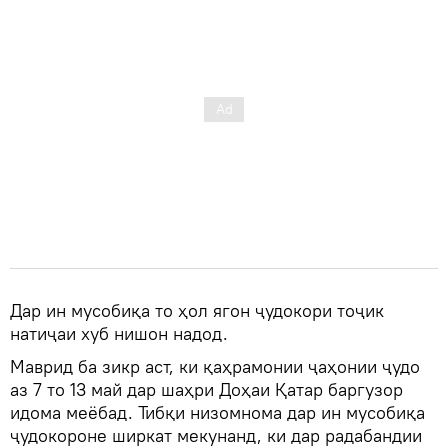
Дар ин мусобиқа то ҳол ягон ҷудокори тоҷик
натиҷаи хуб нишон надод.
Маврид ба зикр аст, ки қаҳрамонии ҷаҳонии ҷудо
аз 7 то 13 май дар шаҳри Доҳаи Қатар баргузор
идома меёбад. Тибқи низомнома дар ин мусобиқа
ҷудокороне ширкат мекунанд, ки дар радабандии