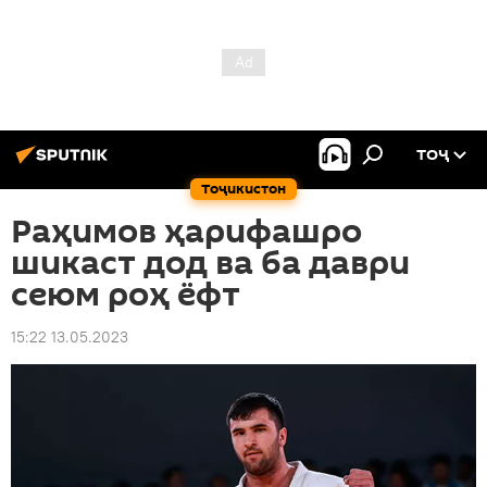
ТОҶ
Тоҷикистон
Раҳимов ҳарифашро
шикаст дод ва ба даври
сеюм роҳ ёфт
15:22 13.05.2023