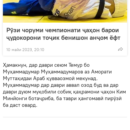
Рӯзи чоруми чемпионати ҷаҳон барои
ҷудокорони тоҷик бенишон анҷом ёфт
10 майи 2023, 20:10
Ҳамакнун, дар даври сеюм Темур бо
Муҳаммадумар Муҳаммадумаров аз Аморати
Муттаҳидаи Араб қувваозмоӣ мекунад.
Муҳаммадумар дар даври аввал озод буд ва дар
даври дуюм муқобили собиқ қаҳрамони ҷаҳон Ким
Минйонги ботаҷриба, ба таври ҳангомавӣ пирӯзӣ
ба даст овард.