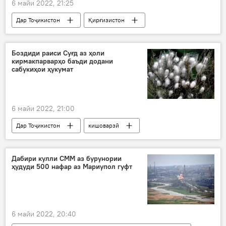
6 майи 2022, 21:25
Дар Тоҷикистон
Қирғизистон
сафир
Сироҷиддин Муҳриддин
Сиёсат
эътимоднома
Боздиди раиси Суғд аз ҳоли
кирмакпарварҳо баъди додани
сабукиҳои ҳукумат
6 майи 2022, 21:00
Дар Тоҷикистон
кишоварзӣ
Иқтисод
Истаравшан
рушд
пилла
Дабири кулли СММ аз бурунории
ҳудуди 500 нафар аз Мариупол гуфт
6 майи 2022, 20:40