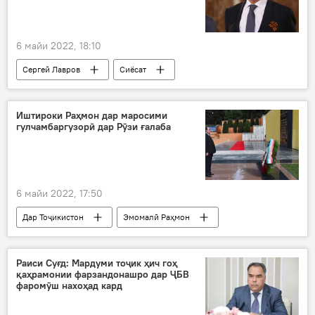
6 майи 2022, 18:10
Сергей Лавров
Сиёсат
Дар Тоҷикистон
ИДМ
Иштироки Раҳмон дар маросими
гулчамбаргузорӣ дар Рӯзи ғалаба
6 майи 2022, 17:50
Дар Тоҷикистон
Эмомалӣ Раҳмон
гулгузорӣ
Рӯзи ғалаба
ҷашни рӯзи Ғалаба
Душанбе
Раиси Суғд: Мардуми тоҷик ҳич гоҳ
қаҳрамонии фарзандонашро дар ҶБВ
маросим
фаромӯш нахоҳад кард