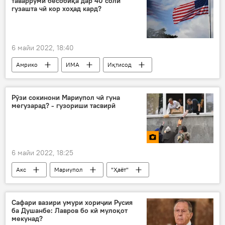
таварруми бесобиқа дар 40 соли
гузашта чӣ кор хоҳад кард?
6 майи 2022, 18:40
Амрико
ИМА
Иқтисод
таваррум
Сиёсат
тиҷорат
Рӯзи сокинони Мариупол чӣ гуна
мегузарад? - гузориши тасвирӣ
6 майи 2022, 18:25
Акс
Мариупол
"Ҳаёт"
Сафари вазири умури хориҷии Русия
ба Душанбе: Лавров бо кӣ мулоқот
мекунад?