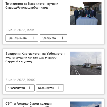
Тоҷикистон аз Қазоқистон кумаки
башардӯстона дарёфт кард
6 майи 2022, 19:15
Дар Тоҷикистон
Қазоқистон
Иҷтимоъ
кӯмак
Вазирони Қирғизистон ва Ӯзбекистон
кушта шудани се тан дар марзро
баррасӣ карданд
6 майи 2022, 19:00
Қирғизистон
Қазоқистон
баҳси сарҳадӣ
ҳалокат
СЗФ-и Амрико барои коҳиши