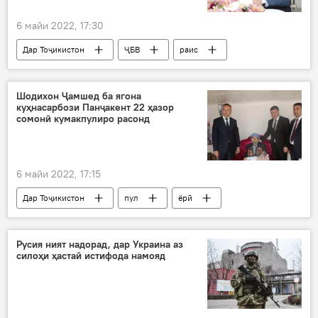
6 майи 2022, 17:30
Дар Тоҷикистон
ҶБВ
раис
Суғд
паём
шодбошӣ
Шодихон Ҷамшед ба ягона
куҳнасарбози Панҷакент 22 ҳазор
сомонӣ кумакпулиро расонд
6 майи 2022, 17:15
Дар Тоҷикистон
пул
ёрӣ
Панҷакент
ғалаба
ҶБВ
Русия ният надорад, дар Украина аз
силоҳи ҳастаӣ истифода намояд