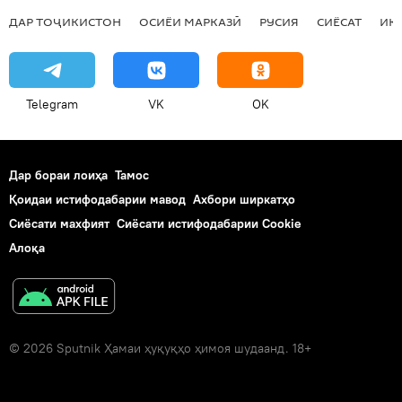
ДАР ТОҶИКИСТОН
ОСИЁИ МАРКАЗӢ
РУСИЯ
СИЁСАТ
ИҚ
Telegram
VK
OK
Дар бораи лоиҳа
Тамос
Қоидаи истифодабарии мавод
Ахбори ширкатҳо
Сиёсати махфият
Сиёсати истифодабарии Cookie
Алоқа
© 2026 Sputnik Ҳамаи ҳуқуқҳо ҳимоя шудаанд. 18+