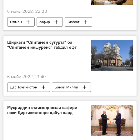
6 майи 2022, 22:00
Олмон
сафир
Сиёсат
вокуниш
Украина
Ширкати “Спитамен суғурта” ба
“Спитамен иншуренс” табдил ёфт
6 майи 2022, 21:40
Дар Тоҷикистон
Бонки Миллӣ
иҷозатнома
бонк
Иқтисод
молия
суғурта
Муҳриддин эътимодномаи сафири
нави Қирғизистонро қабул кард