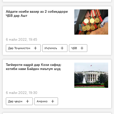
Сиёсат
Аёдати ноиби вазир аз 2 собиқадори
ҶБВ дар Ашт
6 майи 2022, 19:45
Дар Тоҷикистон
Иҷтимоъ
ҶБВ
куҳансарбоз
Ашт
Суғд
пул
Тағйироти кадрӣ дар Кохи сафед:
котиби нави Байден маълум шуд
6 майи 2022, 19:30
Дар ҷаҳон
Амрико