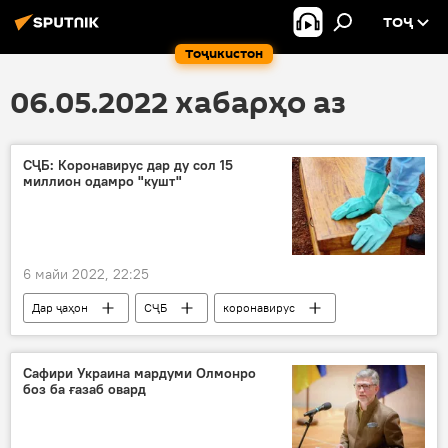
ТОҶ
Тоҷикистон
06.05.2022 хабарҳо аз
СҶБ: Коронавирус дар ду сол 15
миллион одамро "кушт"
6 майи 2022, 22:25
Дар ҷаҳон
СҶБ
коронавирус
Тандурустӣ
Коронавирус дар Русия ва ҷаҳон: охирин хабару гузоришҳо
Сафири Украина мардуми Олмонро
боз ба ғазаб овард