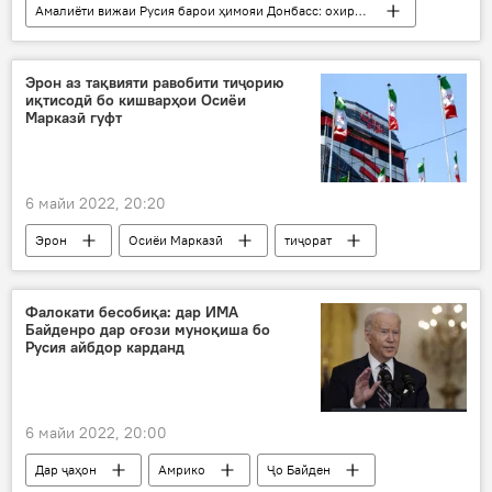
Амалиёти вижаи Русия барои ҳимояи Донбасс: охирин хабарҳо
Дар Русия
Мариупол
СММ
Антониу Гуттериш
Салиби сурх
Эрон аз тақвияти равобити тиҷорию
иқтисодӣ бо кишварҳои Осиёи
Украина
Марказӣ гуфт
6 майи 2022, 20:20
Эрон
Осиёи Марказӣ
тиҷорат
тақвият
ҳамкорӣ
Намоишгоҳ
Фалокати бесобиқа: дар ИМА
Байденро дар оғози муноқиша бо
Русия айбдор карданд
6 майи 2022, 20:00
Дар ҷаҳон
Амрико
Ҷо Байден