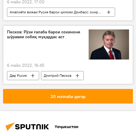
6 майи 2022, 17:00
Амалиёти вижаи Русия барои ҳимояи Донбасс: охирин хабарҳо
Дар Русия
ҷанги ҳастаӣ
ҳастаӣ
ҷанг
истифода
Украина
Песков: Рӯзи ғалаба барои сокинони
шӯравии собиқ муқаддас аст
6 майи 2022, 16:45
Дар Русия
Дмитрий Песков
Рӯзи ғалаба
ИДМ
Кремл
ид
20 матлаби дигар
Тоҷикистон