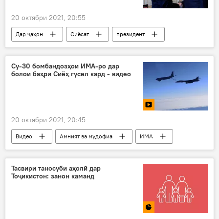
20 октябри 2021, 20:55
Дар ҷаҳон
Сиёсат
президент
ИМА
Владимир Путин
Ҷо Байден
Су-30 бомбандозҳои ИМА-ро дар
болои баҳри Сиёҳ гусел кард - видео
20 октябри 2021, 20:45
Видео
Амният ва мудофиа
ИМА
ҳавопаймо
баҳр
Дар Русия
Тасвири таносуби аҳолӣ дар
Тоҷикистон: занон каманд