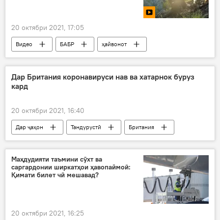
20 октябри 2021, 17:05
Видео
БАБР
ҳайвонот
паланги барфӣ
Дар Русия
Дар Британия коронавируси нав ва хатарнок буруз
кард
20 октябри 2021, 16:40
Дар ҷаҳон
Тандурустӣ
Британия
коронавирус
Коронавирус дар Русия ва ҷаҳон: охирин хабару гузоришҳо
Маҳдудияти таъмини сӯхт ва
саргардонии ширкатҳои ҳавопаймоӣ:
Қимати билет чӣ мешавад?
20 октябри 2021, 16:25