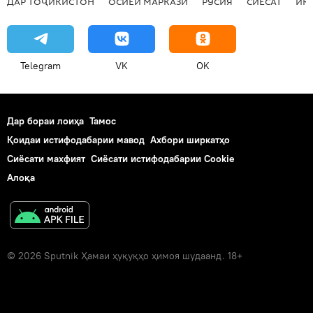
ДАР ТОҶИКИСТОН
ОСИЁИ МАРКАЗӢ
РУСИЯ
СИЁСАТ
ИҚ
Telegram
VK
OK
Дар бораи лоиҳа
Тамос
Қоидаи истифодабарии мавод
Ахбори ширкатҳо
Сиёсати махфият
Сиёсати истифодабарии Cookie
Алоқа
© 2026 Sputnik Ҳамаи ҳуқуқҳо ҳимоя шудаанд. 18+