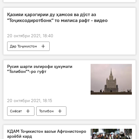
Дар Тоҷикистон
Нақлиёт
Парвоз
Дар Русия
Қазияи қарзгирии ду ҳамсоя ва дӯст аз
"Тоҷиксодиротбонк" то милиса рафт - видео
20 октябри 2021, 18:40
Дар Тоҷикистон
Рӯйдод, ҷиноят ва ҳолатҳои фавқулода
баҳс
қарздиҳӣ
ВУД
Русия шарти эътирофи ҳукумати
"Толибон"*-ро гуфт
20 октябри 2021, 18:15
Сиёсат
Толибон
Вазорати умури хориҷии Русия
Дар Русия
Русия
КДАМ Тоҷикистон вазъи Афғонистонро
арзёбӣ кард