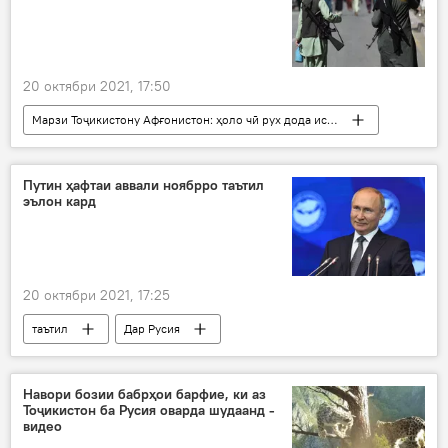
20 октябри 2021, 17:50
Марзи Тоҷикистону Афғонистон: ҳоло чӣ рух дода истодааст?
Дар Тоҷикистон
Афғонистон
КДАМ
вазъ
Путин ҳафтаи аввали ноябрро таътил
эълон кард
20 октябри 2021, 17:25
таътил
Дар Русия
Навори бозии бабрҳои барфие, ки аз
Тоҷикистон ба Русия оварда шудаанд -
видео