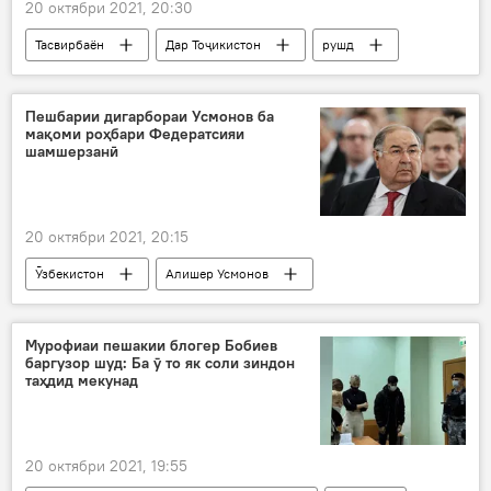
20 октябри 2021, 20:30
Тасвирбаён
Дар Тоҷикистон
рушд
аҳолӣ
Пешбарии дигарбораи Усмонов ба
мақоми роҳбари Федератсияи
шамшерзанӣ
20 октябри 2021, 20:15
Ӯзбекистон
Алишер Усмонов
Федератсияи шамшерзанӣ
Мурофиаи пешакии блогер Бобиев
баргузор шуд: Ба ӯ то як соли зиндон
таҳдид мекунад
20 октябри 2021, 19:55