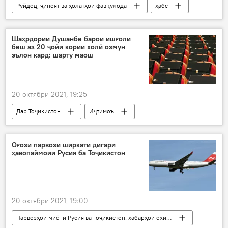
Рӯйдод, ҷиноят ва ҳолатҳои фавқулода
ҳабс
таҳқир
Дар Русия
блогер
Шаҳрдории Душанбе барои ишғоли
беш аз 20 ҷойи кории холӣ озмун
эълон кард: шарту маош
20 октябри 2021, 19:25
Дар Тоҷикистон
Иҷтимоъ
бекор кардан
ҷой
корманд
Оғози парвози ширкати дигари
ҳавопаймоии Русия ба Тоҷикистон
20 октябри 2021, 19:00
Парвозҳои миёни Русия ва Тоҷикистон: хабарҳои охирин