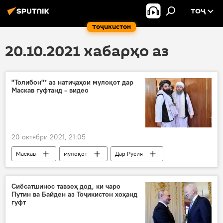
ТОҶ
Тоҷикистон
20.10.2021 хабарҳо аз
"Толибон"* аз натиҷаҳои мулоқот дар
Маскав гуфтанд - видео
20 октябри 2021, 21:05
Маскав
мулоқот
Дар Русия
Сиёсатшинос тавзеҳ дод, ки чаро
Путин ва Байден аз Тоҷикистон хоҳанд
гуфт