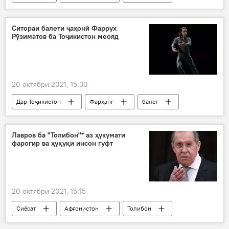
Сергей Лавров
Дар Русия
Ситораи балети ҷаҳонӣ Фаррух
Рӯзиматов ба Тоҷикистон меояд
20 октябри 2021, 15:30
Дар Тоҷикистон
Фарҳанг
балет
Лавров ба "Толибон"* аз ҳукумати
фарогир ва ҳуқуқи инсон гуфт
20 октябри 2021, 15:15
Сиёсат
Афғонистон
Толибон
Сергей Лавров
Дар Русия