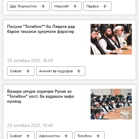
Дар Тоҷикистон
Нақлиёт
Парвоз
мавод
сӯзишворӣ
Посухи "Толибон"* ба Лавров дар
барои таъсиси ҳукумати фарогир
20 октябри 2021, 16:05
Сиёсат
Амният ва мудофиа
Афғонистон
Толибон
Дар Русия
Вазири умури хориҷии Русия аз
"Толибон" хост, ба аҳдашон вафо
кунанд
20 октябри 2021, 15:45
Сиёсат
Афғонистон
Толибон