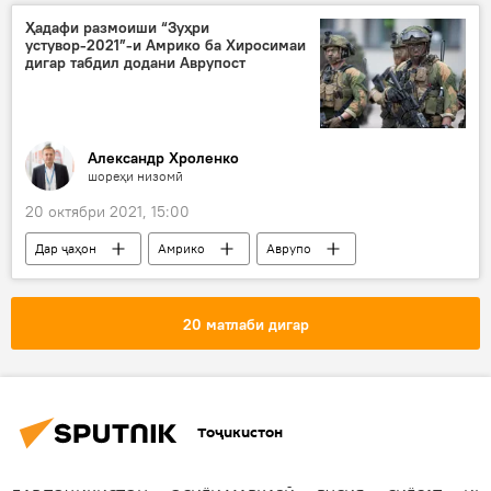
Ҳадафи размоиши “Зуҳри
устувор-2021”-и Амрико ба Хиросимаи
дигар табдил додани Аврупост
Александр Хроленко
шореҳи низомӣ
20 октябри 2021, 15:00
Дар ҷаҳон
Амрико
Аврупо
махфӣ
бомб
мушак
размоиш
20 матлаби дигар
Тоҷикистон