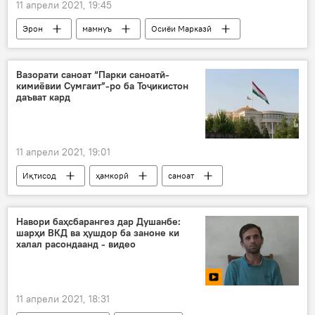
11 апрели 2021, 19:45
Эрон
мамнуъ
Осиёи Марказӣ
коронавирус
Вазорати саноат “Парки саноатӣ-
кимиёвии Сумгаит”-ро ба Тоҷикистон
даъват кард
11 апрели 2021, 19:01
Иқтисод
ҳамкорӣ
саноат
Озарбойҷон
Дар Тоҷикистон
Навори баҳсбарангез дар Душанбе:
шарҳи ВКД ва ҳушдор ба заноне ки
халал расондаанд - видео
11 апрели 2021, 18:31