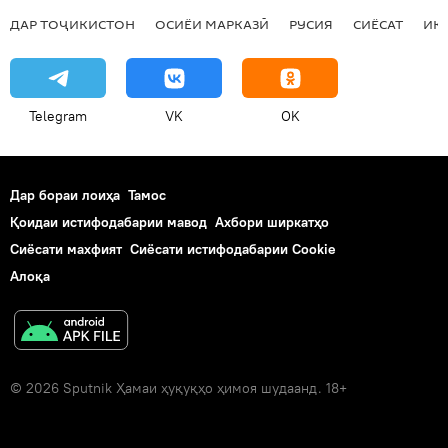
ДАР ТОҶИКИСТОН
ОСИЁИ МАРКАЗӢ
РУСИЯ
СИЁСАТ
ИҚ
Telegram
VK
OK
Дар бораи лоиҳа
Тамос
Қоидаи истифодабарии мавод
Ахбори ширкатҳо
Сиёсати махфият
Сиёсати истифодабарии Cookie
Алоқа
© 2026 Sputnik Ҳамаи ҳуқуқҳо ҳимоя шудаанд. 18+