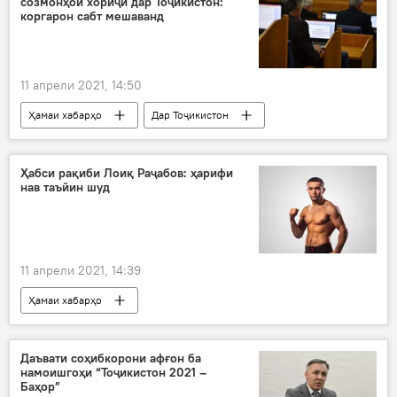
созмонҳои хориҷӣ дар Тоҷикистон:
коргарон сабт мешаванд
11 апрели 2021, 14:50
Ҳамаи хабарҳо
Дар Тоҷикистон
Сиёсат
созмонҳо
ҷамъиятӣ
Ҳабси рақиби Лоиқ Раҷабов: ҳарифи
нав таъйин шуд
11 апрели 2021, 14:39
Ҳамаи хабарҳо
Навигариҳои варзиши Тоҷикистон
Дар Тоҷикистон
Даъвати соҳибкорони афғон ба
намоишгоҳи “Тоҷикистон 2021 –
Баҳор”