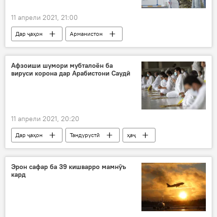
11 апрели 2021, 21:00
Дар ҷаҳон
Арманистон
Озарбойҷон
асир
Афзоиши шумори мубталоён ба
вируси корона дар Арабистони Саудӣ
11 апрели 2021, 20:20
Дар ҷаҳон
Тандурустӣ
ҳаҷ
Арабистони Саудӣ
коронавирус
Эрон сафар ба 39 кишварро мамнӯъ
кард