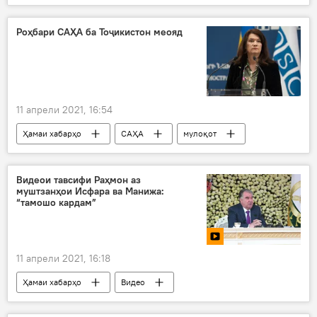
тоҷик
боздошт
муноқиша
чечен
Дар Тоҷикистон
Роҳбари САҲА ба Тоҷикистон меояд
11 апрели 2021, 16:54
Ҳамаи хабарҳо
САҲА
мулоқот
Дар Тоҷикистон
Сиёсат
Видеои тавсифи Раҳмон аз
муштзанҳои Исфара ва Манижа:
“тамошо кардам”
11 апрели 2021, 16:18
Ҳамаи хабарҳо
Видео