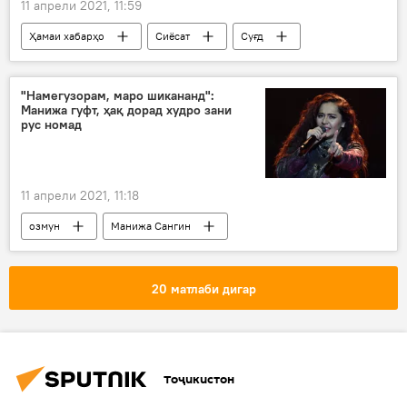
11 апрели 2021, 11:59
Ҳамаи хабарҳо
Сиёсат
Суғд
"Намегузорам, маро шикананд":
Манижа гуфт, ҳақ дорад худро зани
рус номад
11 апрели 2021, 11:18
озмун
Манижа Сангин
Евровидение - 2021: Зодаи Тоҷикистон, намояндаи Русия
20 матлаби дигар
Тоҷикистон