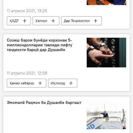
11 апрели 2021, 13:25
ҲХДТ
Хатлон
Дар Тоҷикистон
Сиёсат
Созиш барои бунёди корхонаи 5-
миллиондолларии тавлиди лифту
таҷҳизоти барқӣ дар Душанбе
11 апрели 2021, 12:58
Ҳамаи хабарҳо
Иқтисод
Эмомалӣ Раҳмон ба Душанбе баргашт