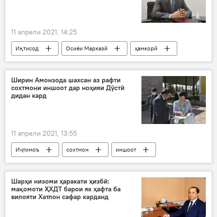
11 апрели 2021, 14:25
Иқтисод
Осиёи Марказӣ
ҳамкорӣ
тиҷорат
Афғонистон
Дар Тоҷикистон
Ширин Амонзода шахсан аз рафти
сохтмони иншоот дар ноҳияи Дӯстӣ
дидан кард
11 апрели 2021, 13:55
Иҷтимоъ
сохтмон
иншоот
Дар Тоҷикистон
Шарҳи низоми ҳаракати ҳизбӣ:
мақомоти ҲХДТ барои як ҳафта ба
вилояти Хатлон сафар карданд