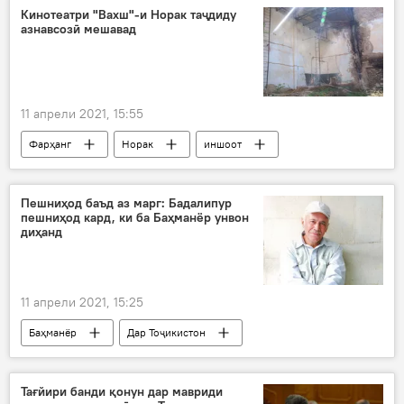
Кинотеатри "Вахш"-и Норак таҷдиду
азнавсозӣ мешавад
11 апрели 2021, 15:55
Фарҳанг
Норак
иншоот
азнавсозӣ
Дар Тоҷикистон
Пешниҳод баъд аз марг: Бадалипур
пешниҳод кард, ки ба Баҳманёр унвон
диҳанд
11 апрели 2021, 15:25
Баҳманёр
Дар Тоҷикистон
Тағйири банди қонун дар мавриди