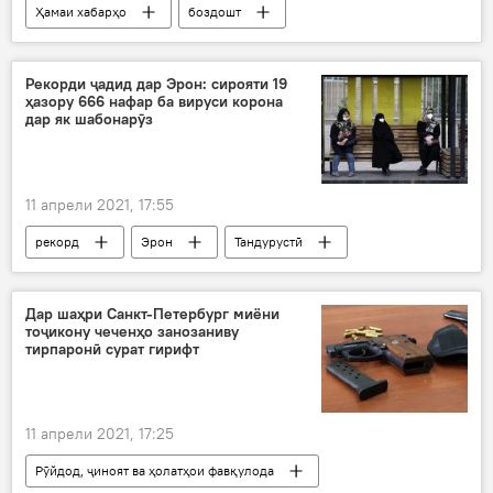
Ҳамаи хабарҳо
боздошт
Дар Тоҷикистон
Рекорди ҷадид дар Эрон: сирояти 19
ҳазору 666 нафар ба вируси корона
дар як шабонарӯз
11 апрели 2021, 17:55
рекорд
Эрон
Тандурустӣ
Осиёи Марказӣ
коронавирус
Дар шаҳри Санкт-Петербург миёни
тоҷикону чеченҳо занозаниву
тирпаронӣ сурат гирифт
11 апрели 2021, 17:25
Рӯйдод, ҷиноят ва ҳолатҳои фавқулода