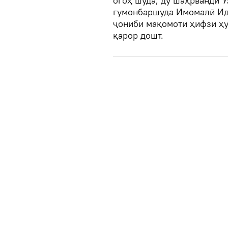
огоҳ шуда, ду шаҳрванди Ӯ
гумонбаршуда Имомалӣ Иди
ҷониби мақомоти ҳифзи ҳу
қарор дошт.