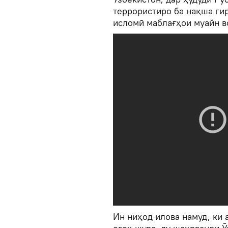
террористиро ба нақша гир
исломӣ маблағҳои муайн в
Ин ниҳод илова намуд, ки