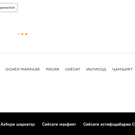
ҷикистон
ОСИЁИ МАРКАЗӢ
РУСИЯ
СИЁСАТ
ИҚТИСОД
ҶАМЪИЯТ
Ахбори ширкатҳо
Сиёсати махфият
Сиёсати истифодабарии C