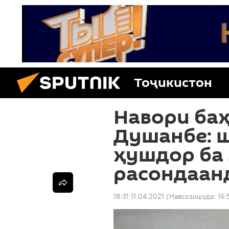
Тоҷикистон
Навори баҳ
Душанбе: 
ҳушдор ба 
расондаанд
18:31 11.04.2021
(Навсозишуда:
16: