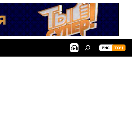
РУС
ТОҶ