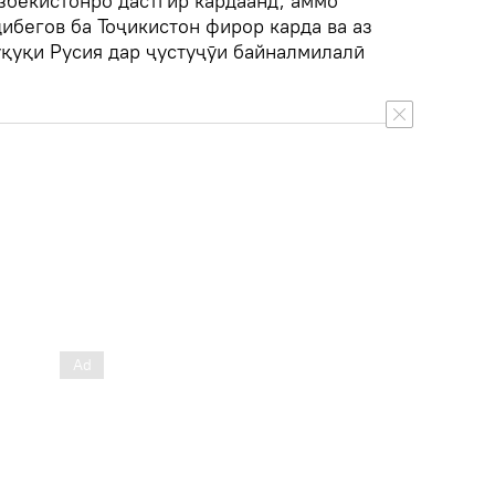
збекистонро дастгир кардаанд, аммо
бегов ба Тоҷикистон фирор карда ва аз
қуқи Русия дар ҷустуҷӯи байналмилалӣ