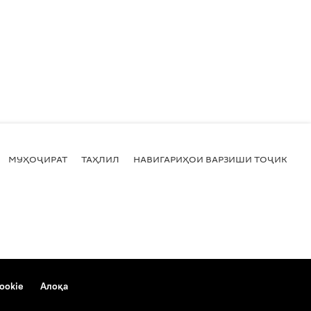
МУҲОҶИРАТ
ТАҲЛИЛ
НАВИГАРИҲОИ ВАРЗИШИ ТОҶИКИСТ
ookie
Алоқа