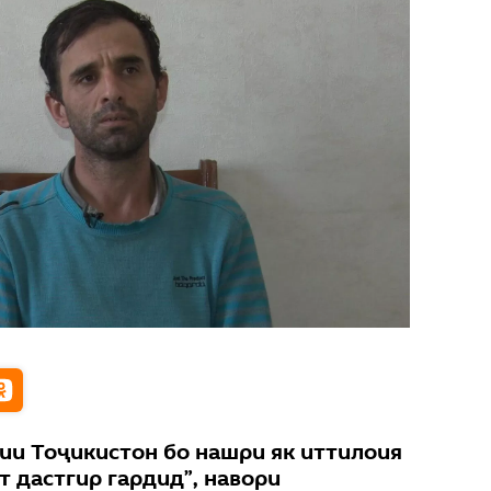
ии Тоҷикистон бо нашри як иттилоия
т дастгир гардид”, навори