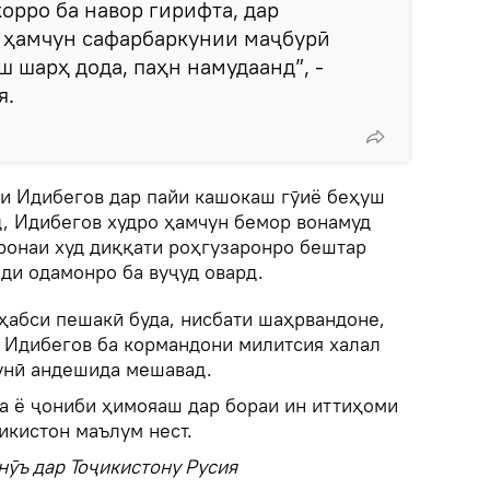
орро ба навор гирифта, дар
 ҳамчун сафарбаркунии маҷбурӣ
ш шарҳ дода, паҳн намудаанд”, -
я.
ки Идибегов дар пайи кашокаш гӯиё беҳуш
, Идибегов худро ҳамчун бемор вонамуд
ёронаи худ диққати роҳгузаронро бештар
ди одамонро ба вуҷуд овард.
ҳабси пешакӣ буда, нисбати шаҳрвандоне,
и Идибегов ба кормандони милитсия халал
унӣ андешида мешавад.
а ё ҷониби ҳимояаш дар бораи ин иттиҳоми
икистон маълум нест.
нӯъ дар Тоҷикистону Русия