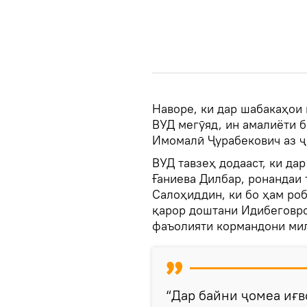
Наворе, ки дар шабакаҳои 
ВУД мегӯяд, ин амалиёти 
Имомалӣ Ҷурабекович аз ҷ
ВУД тавзеҳ додааст, ки да
Ғаниева Дилбар, ронандаи
Салоҳиддин, ки бо ҳам роб
қарор доштани Идибеговро
фаъолияти кормандони мил
“Дар байни ҷомеа иғв