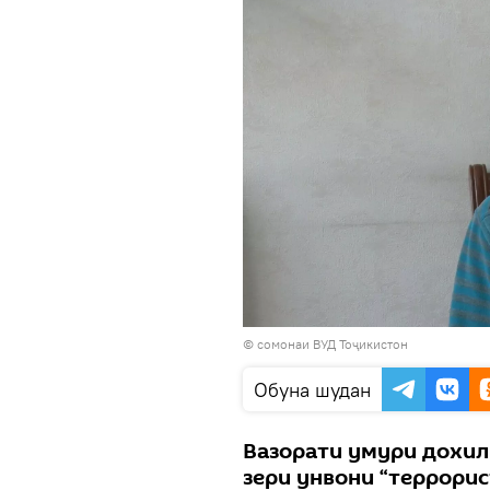
© сомонаи ВУД Тоҷикистон
Обуна шудан
Вазорати умури дохил
зери унвони “террорис