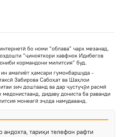
интернетӣ бо номи “облава” чарх мезанад,
боздошти “ҷинояткори хавфнок Идибегов
ониби кормандони милитсия” буд.
р ин амалиёт ҳамсари гумонбаршуда -
 таксӣ Забирова Сабоҳат ва Шаҳлои
итаи зич доштаанд ва дар ҷустуҷӯи расмӣ
 медонистаанд, дидаву дониста ба раванди
итсия монеагӣ эҷода намудааанд.
о андохта, тариқи телефон рафти