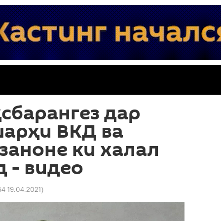
сбарангез дар
шарҳи ВКД ва
заноне ки халал
 - видео
54 19.04.2021
)