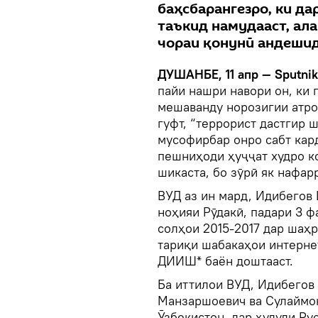
баҳсбарангезро, ки да
таъкид намудааст, ала
чораи қонунӣ андеши
ДУШАНБЕ, 11 апр — Sputni
пайи нашри навори он, ки 
мешаванду норозигии атро
гуфт, “террорист дастгир ш
мусофирбар онро сабт кард
пешниҳоди ҳуҷҷат худро 
шикаста, бо зӯрӣ як нафар
ВУД аз ин мард, Идибегов
ноҳияи Рӯдакӣ, падари 3 ф
солҳои 2015-2017 дар шаҳ
тариқи шабакаҳои интерне
ДИИШ* баён доштааст.
Ба иттилои ВУД, Идибегов
Манзаршоевич ва Сулаймо
Ӯзбекистон, дар ҳудуди Ру