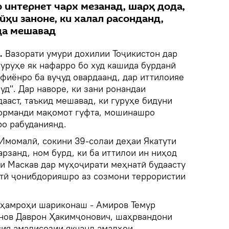
р интернет чарх мезанад, шарҳ дода,
йҳи заноне, ки халал расонданд,
да мешавад
k.
Вазорати умури дохилии Тоҷикистон дар
гуруҳе як нафарро бо худ кашида бурданӣ
фиёнро ба вуҷуд овардаанд, дар иттилоияе
уд". Дар наворе, ки зани ронандаи
ааст, таъкид мешавад, ки гуруҳе бидуни
корманди мақомот гуфта, мошинашро
ро рабуданиянд.
 Имомалӣ, сокини 39-солаи деҳаи Якатути
арзанд, ном бурд, ки ба иттилои ин ниҳод
ри Маскав дар муҳоҷирати меҳнатӣ будаасту
тӣ ҷонибдорияшро аз созмони террористии
 ҳамроҳи шариконаш - Амиров Темур
нов Даврон Ҳакимҷонович, шаҳрвандони
сия амалисозии якчанд амалҳои