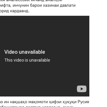
ифта, инчунин барои хазинаи давлати
орид кардаанд.
 аз ин нақшаҳо мақомоти ҳифзи ҳуқуқи Русия