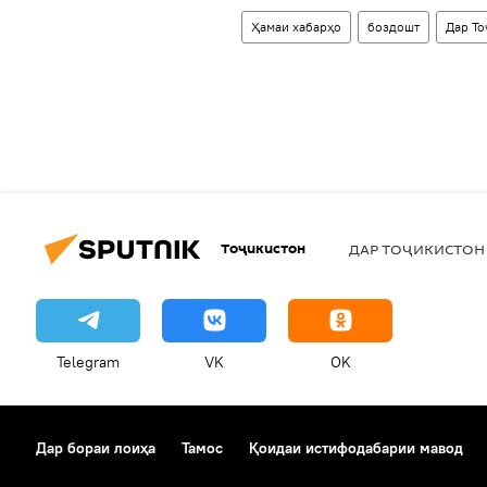
Ҳамаи хабарҳо
боздошт
Дар То
Тоҷикистон
ДАР ТОҶИКИСТОН
Telegram
VK
OK
Дар бораи лоиҳа
Тамос
Қоидаи истифодабарии мавод