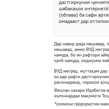
дастгиркунии ҷиноятк
шабакаҳои интернетӣ
(облава) ба сафи арти
омадааст дар иттилои
Дар навор дида мешавад, 
мешавад, аммо ВУД мегӯяд
намуда, бо ин рафтори ай
ҷалб намуда, издиҳоми зиё
ВУД мегӯяд, муттаҳам дар 
ки дар рафти дастгиркуни
расонидаанд, чораҳои қон
Феълан назари Идибегов в
эълонкардаи мақомоти Тоҷ
*созмони террористии мам