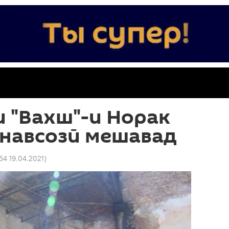
 "Вахш"-и Норак
знавсозӣ мешавад
:54 19.04.2021
)