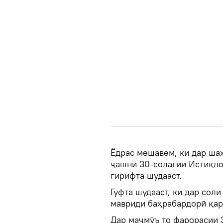
Ёдрас мешавем, ки дар ша
ҷашни 30-солагии Истиқло
гирифта шудааст.
Гуфта шудааст, ки дар соли
мавриди баҳрабардорӣ қар
Дар маҷмӯъ то фарорасии 