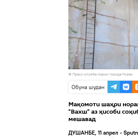
©
Пресс-служба мэрии города Нурек
Обуна шудан
Мақомоти шаҳри норак
"Вахш" аз ҳисоби соҳи
мешавад
ДУШАНБЕ, 11 апрел - Sputn