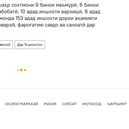
шаҳр сохтмони 9 бинои маъмурӣ, 6 бинои
абобатӣ, 10 адад иншооти варзишӣ, 8 адад
монда 153 адад иншооти дорои аҳамияти
варзӣ, фароғатию савдо ва саноатӣ дар
авсозӣ
Дар Тоҷикистон
ОСИЁИ МАРКАЗӢ
РУСИЯ
СИЁСАТ
ИҚТИСОД
ҶАМЪИЯТ