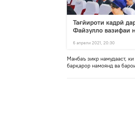
Тағйироти кадрӣ да
Файзулло вазифаи н
6 апрели 2021, 20:30
Манбаъ зикр намудааст, к
барқарор намоянд ва баро