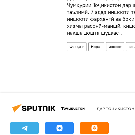
Ҷумҳурии Тоҷикистон дар 
таълимӣ, 7 адад иншооти т
иншооти фарҳангӣ ва боқи
хизматрасонӣ-маишӣ, кишо
нақша дошта шудааст.
Фарҳанг
Норак
иншоот
азн
Тоҷикистон
ДАР ТОҶИКИСТОН