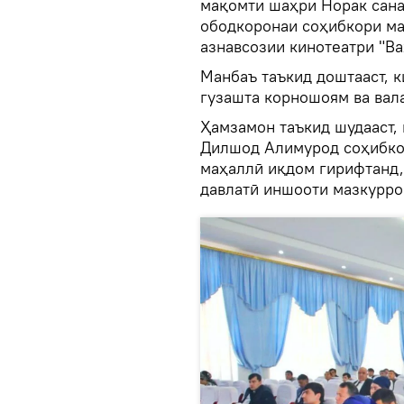
мақомти шаҳри Норак сана
ободкоронаи соҳибкори м
азнавсозии кинотеатри "Ва
Манбаъ таъкид доштааст, к
гузашта корношоям ва вала
Ҳамзамон таъкид шудааст,
Дилшод Алимурод соҳибко
маҳаллӣ иқдом гирифтанд,
давлатӣ иншооти мазкурро