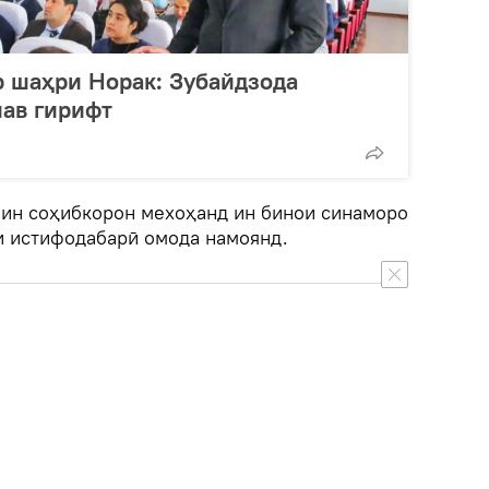
р шаҳри Норак: Зубайдзода
ав гирифт
и ин соҳибкорон мехоҳанд ин бинои синаморо
и истифодабарӣ омода намоянд.