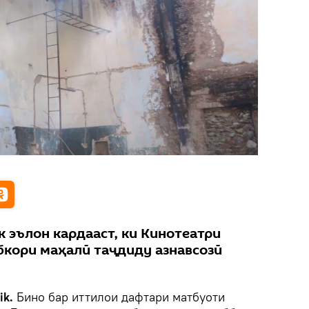
 эълон кардааст, ки Кинотеатри
бкори маҳалӣ таҷдиду азнавсозӣ
ik.
Бино бар иттилои дафтари матбуоти