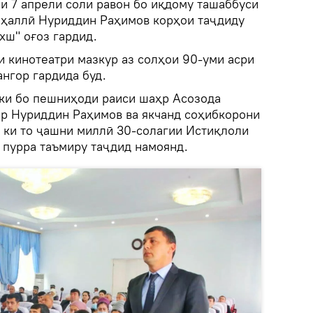
и 7 апрели соли равон бо иқдому ташаббуси
аҳаллӣ Нуриддин Раҳимов корҳои таҷдиду
хш" оғоз гардид.
и кинотеатри мазкур аз солҳои 90-уми асри
нгор гардида буд.
 ки бо пешниҳоди раиси шаҳр Асозода
р Нуриддин Раҳимов ва якчанд соҳибкорони
 ки то ҷашни миллӣ 30-солагии Истиқлоли
 пурра таъмиру таҷдид намоянд.