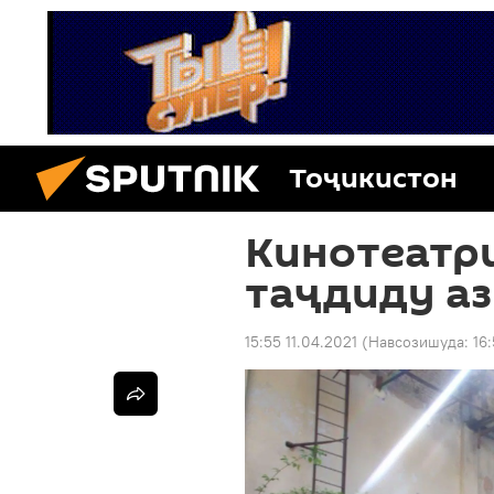
Тоҷикистон
Кинотеатри
таҷдиду а
15:55 11.04.2021
(Навсозишуда:
16