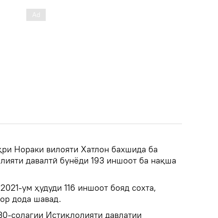
ҳри Нораки вилояти Хатлон бахшида ба
лияти давалтӣ бунёди 193 иншоот ба нақша
 2021-ум ҳудуди 116 иншоот бояд сохта,
ор дода шавад.
30-солагии Истиқлолияти давлатии