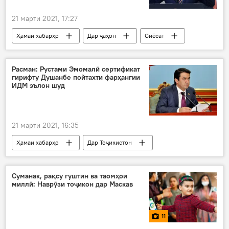
21 марти 2021, 17:27
Ҳамаи хабарҳо
Дар ҷаҳон
Сиёсат
Расман: Рустами Эмомалӣ сертификат
гирифту Душанбе пойтахти фарҳангии
ИДМ эълон шуд
21 марти 2021, 16:35
Ҳамаи хабарҳо
Дар Тоҷикистон
Фарҳанг
Суманак, рақсу гуштин ва таомҳои
миллӣ: Наврӯзи тоҷикон дар Маскав
11