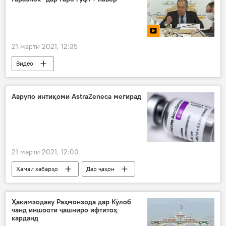
21 марти 2021, 12:35
Видео
Аврупо интиқоми AstraZeneca мегирад
21 марти 2021, 12:00
Ҳамаи хабарҳо
Дар ҷаҳон
Тандурустӣ
Ҳакимзодаву Раҳмонзода дар Кӯлоб
чанд иншооти ҷашниро ифтитоҳ
карданд