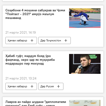
Соҳибони 4 мошини сабукрав ва Ҷоми
"Пойтахт - 2021" имрӯз маълум
мешаванд
21 марти 2021, 14:19
Ҳамаи хабарҳо
Дар Тоҷикистон
Навигариҳои варзиши Тоҷикистон
Ҳабиб гуфт, мардум бояд ӯро
фаҳманд, зеро ҳар як муҳориба
модарашро пир мекунад
21 марти 2021, 13:24
Ҳамаи хабарҳо
Дар Русия
Навигариҳои варзиши Тоҷикистон
Лавров аз пайдо шудани "дипломатияи
ғаразнок" дар Ғарб гуфт - навор