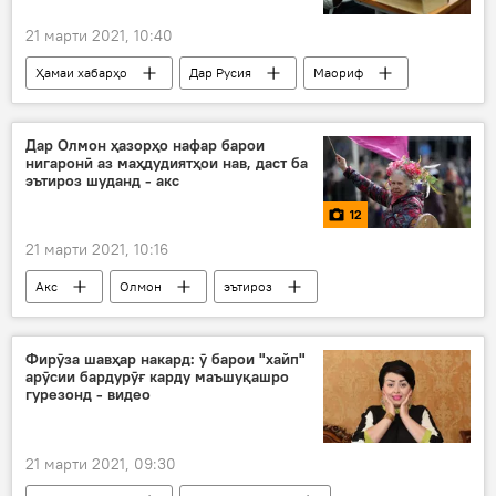
21 марти 2021, 10:40
Ҳамаи хабарҳо
Дар Русия
Маориф
донишҷӯён
иҷозаи вуруд
Дар Олмон ҳазорҳо нафар барои
нигаронӣ аз маҳдудиятҳои нав, даст ба
эътироз шуданд - акс
12
21 марти 2021, 10:16
Акс
Олмон
эътироз
Фирӯза шавҳар накард: ӯ барои "хайп"
арӯсии бардурӯғ карду маъшуқашро
гурезонд - видео
21 марти 2021, 09:30