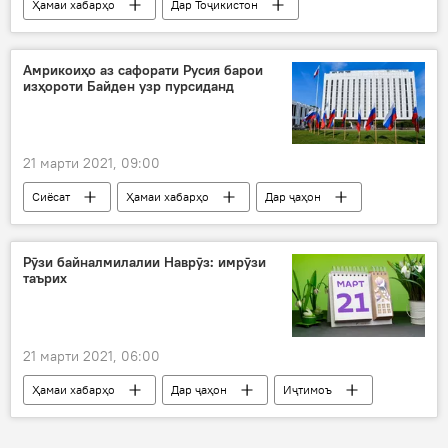
Ҳамаи хабарҳо
Дар Тоҷикистон
Иҷтимоъ
Амрикоиҳо аз сафорати Русия барои
изҳороти Байден узр пурсиданд
21 марти 2021, 09:00
Сиёсат
Ҳамаи хабарҳо
Дар ҷаҳон
Амрико
Ҷо Байден
узрхоҳӣ
Дар Русия
Рӯзи байналмилалии Наврӯз: имрӯзи
таърих
21 марти 2021, 06:00
Ҳамаи хабарҳо
Дар ҷаҳон
Иҷтимоъ
ҷашн
таърих