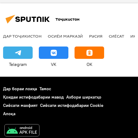
Тоҷикистон
ДАР ТОҶИКИСТОН
ОСИЁИ МАРКАЗӢ
РУСИЯ
СИЁСАТ
ИҚ
Telegram
VK
OK
Дар бораи лоиҳа
Тамос
Қоидаи истифодабарии мавод
Ахбори ширкатҳо
Сиёсати махфият
Сиёсати истифодабарии Cookie
Алоқа