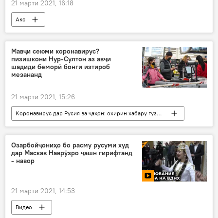
21 марти 2021, 16:18
Акс
Мавҷи сеюми коронавирус?
пизишкони Нур-Султон аз авҷи
шадиди беморӣ бонги изтироб
мезананд
21 марти 2021, 15:26
Коронавирус дар Русия ва ҷаҳон: охирин хабару гузоришҳо
Осиёи Марказӣ
Тандурустӣ
Ҳамаи хабарҳо
Озарбойҷониҳо бо расму русуми худ
дар Маскав Наврӯзро ҷашн гирифтанд
- навор
21 марти 2021, 14:53
Видео