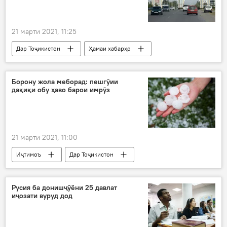
21 марти 2021, 11:25
Дар Тоҷикистон
Ҳамаи хабарҳо
Иҷтимоъ
Борону жола меборад: пешгӯии
дақиқи обу ҳаво барои имрӯз
21 марти 2021, 11:00
Иҷтимоъ
Дар Тоҷикистон
Ҳамаи хабарҳо
Русия ба донишҷӯёни 25 давлат
иҷозати вуруд дод