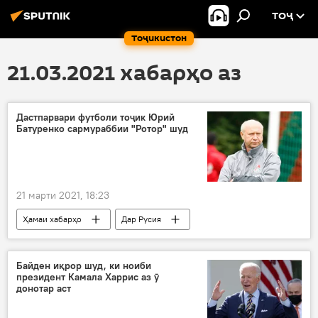
ТОҶ
Тоҷикистон
21.03.2021 хабарҳо аз
Дастпарвари футболи тоҷик Юрий
Батуренко сармураббии "Ротор" шуд
21 марти 2021, 18:23
Ҳамаи хабарҳо
Дар Русия
Навигариҳои варзиши Тоҷикистон
Байден иқрор шуд, ки ноиби
президент Камала Харрис аз ӯ
донотар аст