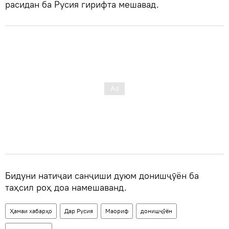
расидан ба Русия гирифта мешавад.
Бидуни натиҷаи санҷиши дуюм донишҷӯён ба
таҳсил роҳ доа намешаванд.
Ҳамаи хабарҳо
Дар Русия
Маориф
донишҷӯён