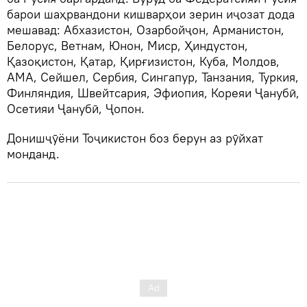
барои шаҳрвандони кишварҳои зерин иҷозат дода
мешавад: Абхазистон, Озарбойҷон, Арманистон,
Белорус, Ветнам, Юнон, Миср, Ҳиндустон,
Қазоқистон, Қатар, Қирғизистон, Куба, Молдов,
АМА, Сейшел, Сербия, Сингапур, Танзания, Туркия,
Финляндия, Швейтсария, Эфиопия, Кореяи Ҷанубӣ,
Осетияи Ҷанубӣ, Ҷопон.
Донишҷӯёни Тоҷикистон боз берун аз рӯйхат
монданд.