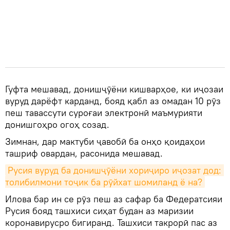
Гуфта мешавад, донишҷӯёни кишварҳое, ки иҷозаи
вуруд дарёфт карданд, бояд қабл аз омадан 10 рӯз
пеш тавассути суроғаи электронӣ маъмурияти
донишгоҳро огоҳ созад.
Зимнан, дар мактуби ҷавобӣ ба онҳо қоидаҳои
ташриф овардан, расонида мешавад.
Русия вуруд ба донишҷӯёни хориҷиро иҷозат дод: 
толибилмони тоҷик ба рӯйхат шомиланд ё на?
Илова бар ин се рӯз пеш аз сафар ба Федератсияи
Русия бояд ташхиси сиҳат будан аз маризии
коронавирусро бигиранд. Ташхиси такрорӣ пас аз