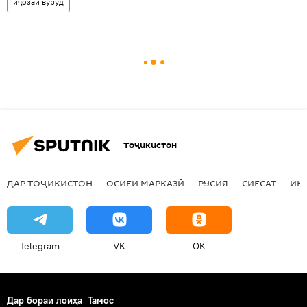
иҷозаи вуруд
Тоҷикистон
ДАР ТОҶИКИСТОН
ОСИЁИ МАРКАЗӢ
РУСИЯ
СИЁСАТ
ИҚ
Telegram
VK
OK
Дар бораи лоиҳа
Тамос