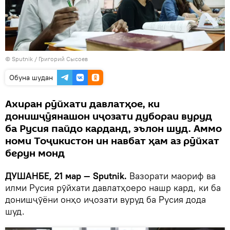
©
Sputnik
/ Григорий Сысоев
Обуна шудан
Ахиран рӯйхати давлатҳое, ки
донишҷӯянашон иҷозати дубораи вуруд
ба Русия пайдо карданд, эълон шуд. Аммо
номи Тоҷикистон ин навбат ҳам аз рӯйхат
берун монд
ДУШАНБЕ, 21 мар — Sputnik.
Вазорати маориф ва
илми Русия рӯйхати давлатҳоеро нашр кард, ки ба
донишҷӯёни онҳо иҷозати вуруд ба Русия дода
шуд.