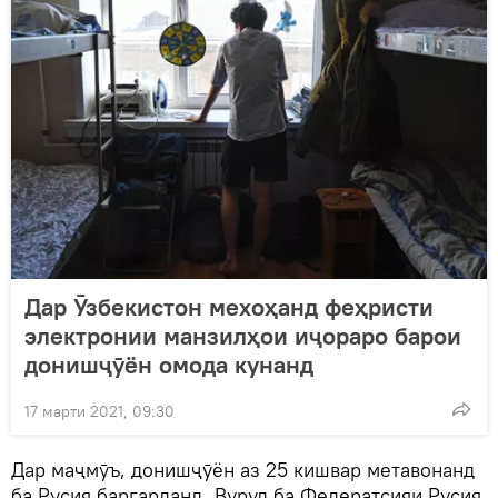
Дар Ӯзбекистон мехоҳанд феҳристи
электронии манзилҳои иҷораро барои
донишҷӯён омода кунанд
17 марти 2021, 09:30
Дар маҷмӯъ, донишҷӯён аз 25 кишвар метавонанд
ба Русия баргарданд. Вуруд ба Федератсияи Русия